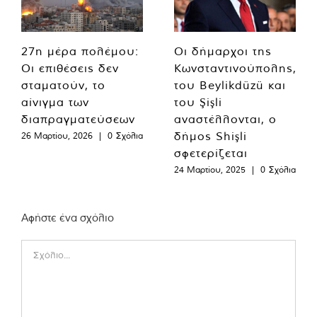
27η μέρα πολέμου:
Οι δήμαρχοι της
Οι επιθέσεις δεν
Κωνσταντινούπολης,
σταματούν, το
του Beylikdüzü και
αίνιγμα των
του Şişli
διαπραγματεύσεων
αναστέλλονται, ο
δήμος Shişli
26 Μαρτίου, 2026
|
0 Σχόλια
σφετερίζεται
24 Μαρτίου, 2025
|
0 Σχόλια
Αφήστε ένα σχόλιο
Comment