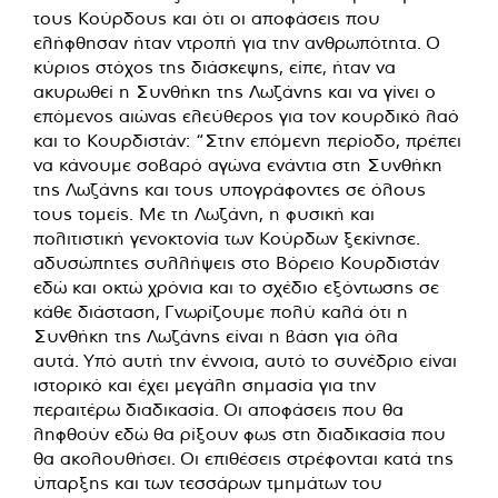
τους Κούρδους και ότι οι αποφάσεις που
ελήφθησαν ήταν ντροπή για την ανθρωπότητα. Ο
κύριος στόχος της διάσκεψης, είπε, ήταν να
ακυρωθεί η Συνθήκη της Λωζάνης και να γίνει ο
επόμενος αιώνας ελεύθερος για τον κουρδικό λαό
και το Κουρδιστάν: “Στην επόμενη περίοδο, πρέπει
να κάνουμε σοβαρό αγώνα ενάντια στη Συνθήκη
της Λωζάνης και τους υπογράφοντες σε όλους
τους τομείς. Με τη Λωζάνη, η φυσική και
πολιτιστική γενοκτονία των Κούρδων ξεκίνησε.
αδυσώπητες συλλήψεις στο Βόρειο Κουρδιστάν
εδώ και οκτώ χρόνια και το σχέδιο εξόντωσης σε
κάθε διάσταση, Γνωρίζουμε πολύ καλά ότι η
Συνθήκη της Λωζάνης είναι η βάση για όλα
αυτά. Υπό αυτή την έννοια, αυτό το συνέδριο είναι
ιστορικό και έχει μεγάλη σημασία για την
περαιτέρω διαδικασία. Οι αποφάσεις που θα
ληφθούν εδώ θα ρίξουν φως στη διαδικασία που
θα ακολουθήσει. Οι επιθέσεις στρέφονται κατά της
ύπαρξης και των τεσσάρων τμημάτων του