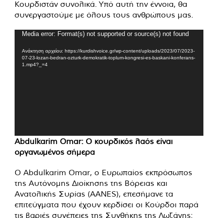
Κουρδιστάν συνολικά. Υπό αυτή την έννοια, θα
συνεργαστούμε με όλους τους ανθρώπους μας.
Πρόγραμμα
Media error: Format(s) not supported or source(s) not found
Αναπαραγωγής
Ανάκτηση αρχείου: https://kurdishvoice.gr/wp-content/uploads/2023/07/2023-
Βίντεο
07-23-lozan-bedran-ozturk-demokratik-toplum-kongresi-es-baskani-konferans-
1.mp4?_=4
Abdulkarim Omar: Ο κουρδικός λαός είναι
οργανωμένος σήμερα
Ο Abdulkarim Omar, ο Ευρωπαίος εκπρόσωπος
της Αυτόνομης Διοίκησης της Βόρειας και
Ανατολικής Συρίας (AANES), επεσήμανε τα
επιτεύγματα που έχουν κερδίσει οι Κούρδοι παρά
τις βαριές συνέπειες της Συνθήκης της Λωζάνης: