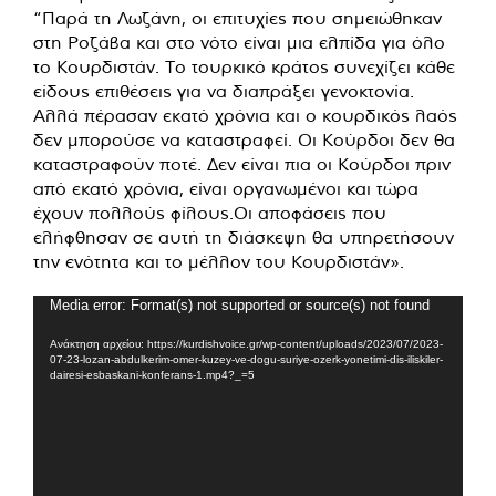
“Παρά τη Λωζάνη, οι επιτυχίες που σημειώθηκαν
στη Ροζάβα και στο νότο είναι μια ελπίδα για όλο
το Κουρδιστάν. Το τουρκικό κράτος συνεχίζει κάθε
είδους επιθέσεις για να διαπράξει γενοκτονία.
Αλλά πέρασαν εκατό χρόνια και ο κουρδικός λαός
δεν μπορούσε να καταστραφεί. Οι Κούρδοι δεν θα
καταστραφούν ποτέ. Δεν είναι πια οι Κούρδοι πριν
από εκατό χρόνια, είναι οργανωμένοι και τώρα
έχουν πολλούς φίλους.Οι αποφάσεις που
ελήφθησαν σε αυτή τη διάσκεψη θα υπηρετήσουν
την ενότητα και το μέλλον του Κουρδιστάν».
Πρόγραμμα
Media error: Format(s) not supported or source(s) not found
Αναπαραγωγής
Ανάκτηση αρχείου: https://kurdishvoice.gr/wp-content/uploads/2023/07/2023-
Βίντεο
07-23-lozan-abdulkerim-omer-kuzey-ve-dogu-suriye-ozerk-yonetimi-dis-iliskiler-
dairesi-esbaskani-konferans-1.mp4?_=5