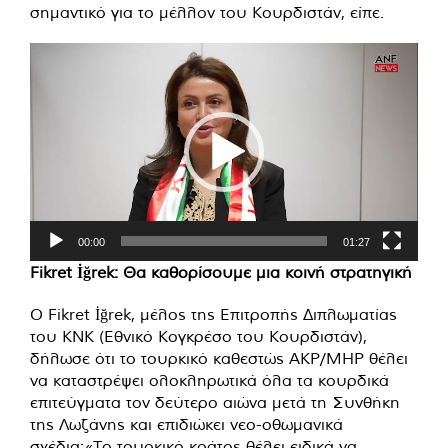
σημαντικό για το μέλλον του Κουρδιστάν, είπε.
Πρόγραμμα
Αναπαραγωγής
Βίντεο
00:00
01:27
Fikret İğrek: Θα καθορίσουμε μια κοινή στρατηγική
Ο Fikret İğrek, μέλος της Επιτροπής Διπλωματίας
του KNK (Εθνικό Κογκρέσο του Κουρδιστάν),
δήλωσε ότι το τουρκικό καθεστώς AKP/MHP θέλει
να καταστρέψει ολοκληρωτικά όλα τα κουρδικά
επιτεύγματα τον δεύτερο αιώνα μετά τη Συνθήκη
της Λωζάνης και επιδιώκει νεο-οθωμανικά
σχέδια:«Το τουρκικό κράτος θέλει ειδικά να