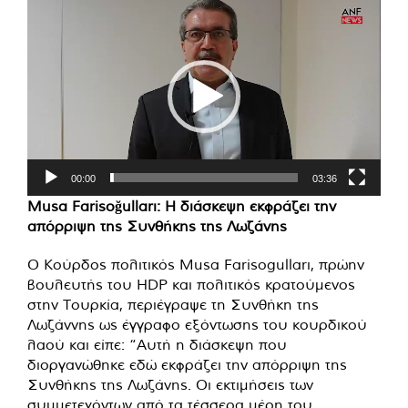
Πρόγραμμα
Αναπαραγωγής
Βίντεο
00:00
03:36
Musa Farisoğulları: Η διάσκεψη εκφράζει την
απόρριψη της Συνθήκης της Λωζάνης
Ο Κούρδος πολιτικός Musa Farisogulları, πρώην
βουλευτής του HDP και πολιτικός κρατούμενος
στην Τουρκία, περιέγραψε τη Συνθήκη της
Λωζάννης ως έγγραφο εξόντωσης του κουρδικού
λαού και είπε: “Αυτή η διάσκεψη που
διοργανώθηκε εδώ εκφράζει την απόρριψη της
Συνθήκης της Λωζάνης. Οι εκτιμήσεις των
συμμετεχόντων από τα τέσσερα μέρη του