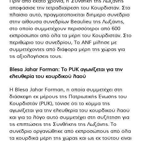
Πριν από εκατό χρόνια, η Συνθήκη της Λωζάνης
αποφάσισε την τετραδιαίρεση του Κουρδιστάν. Στο
πλαίσιο αυτό, πραγματοποιείται διήμερο συνέδριο
στην αίθουσα συνεδρίων Beaulieu της Λωζάνης,
στο οποίο συμμετέχουν περισσότεροι από 600
εκπρόσωποι από όλα τα μέρη του Κουρδιστάν. Στο
περιθώριο του συνεδρίου, Το ANF μίλησε με
συμμετέχοντες από διάφορα μέρη της χώρας για
τις αξιολογήσεις τους.
Blesa Jahar Forman: Το PUK αγωνίζεται για την
ελευθερία του κουρδικού λαού
Η Blesa Jahar Forman, η οποία συμμετέχει στη
διάσκεψη εκ μέρους της Πατριωτικής Ένωσης του
Κουρδιστάν (PUK), τόνισε ότι το κόμμα της
αγωνίζεται για την ελευθερία του κουρδικού λαού
και για το λόγο αυτό συμμετέχει στη συζήτηση για
τις επιπτώσεις της Συνθήκης της Λωζάνης. Το
συνέδριο οργανώθηκε από εκπροσώπους από όλα
τα κουρδικά μέρη της χώρας και ως εκ τούτου είναι