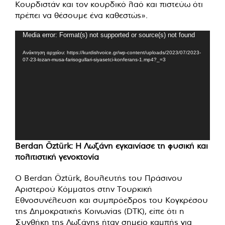
Κουρδιστάν και τον κουρδικό λαό και πιστεύω ότι
πρέπει να θέσουμε ένα καθεστώς».
Πρόγραμμα
Media error: Format(s) not supported or source(s) not found
Αναπαραγωγής
Ανάκτηση αρχείου: https://kurdishvoice.gr/wp-content/uploads/2023/07/2023-
Βίντεο
07-23-lozan-musa-farisogullari-siyasetci-konferans-1.mp4?_=3
Berdan Öztürk: Η Λωζάνη εγκαινίασε τη φυσική και
πολιτιστική γενοκτονία
Ο Berdan Öztürk, βουλευτής του Πράσινου
Αριστερού Κόμματος στην Τουρκική
Εθνοσυνέλευση και συμπρόεδρος του Κογκρέσου
της Δημοκρατικής Κοινωνίας (DTK), είπε ότι η
Συνθήκη της Λωζάνης ήταν σημείο καμπής για