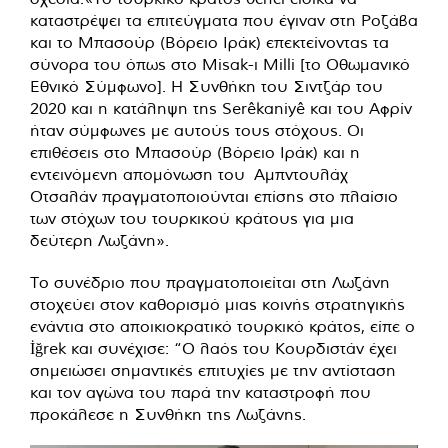
καταστρέψει τα επιτεύγματα που έγιναν στη Ροζάβα
και το Μπασούρ (Βόρειο Ιράκ) επεκτείνοντας τα
σύνορα του όπως στο Misak-ı Milli [το Οθωμανικό
Εθνικό Σύμφωνο]. Η Συνθήκη του
Σιντζάρ
του
2020 και η κατάληψη της Serêkaniyê και του Αφρίν
ήταν σύμφωνες με αυτούς τους στόχους. Οι
επιθέσεις στο Μπασούρ (Βόρειο Ιράκ) και η
εντεινόμενη απομόνωση του Αμπντουλάχ
Οτσαλάν πραγματοποιούνται επίσης στο πλαίσιο
των στόχων του τουρκικού κράτους για μια
δεύτερη Λωζάνη».
Το συνέδριο που πραγματοποιείται στη Λωζάνη
στοχεύει στον καθορισμό μιας κοινής στρατηγικής
ενάντια στο αποικιοκρατικό τουρκικό κράτος, είπε ο
İğrek και συνέχισε: “Ο λαός του Κουρδιστάν έχει
σημειώσει σημαντικές επιτυχίες με την αντίσταση
και τον αγώνα του παρά την καταστροφή που
προκάλεσε η Συνθήκη της Λωζάνης.