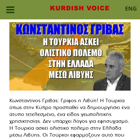
ENG
Skip
to
content
Κωνσταντίνος Γρίβας: Γρίφος η Λιβύη! Η Τουρκία
όπως στην Κύπρο προσπαθεί να δημιουργήσει ένα
άτυπο τετελεσμένο, ένα είδος γεωπολιτικής
χρησικτησίας. Δεν υπάρχει λόγος για εφησυχασμό.
Η Τουρκία ασκεί ολιστικό πόλεμο στην Ελλάδα
μέσω Λιβύης. Οι Τούρκοι εφαρμόζουν αυτό που