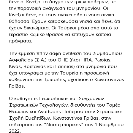
λένε οι Κινέζοι το δόγμα των τριών πολέμων, με
την παρανοϊκή ανάγνωση του μνημονίου. Οι
Κινέζοι λένε, ότι τους ανήκει όλη η νότια σινική
θάλασσα. Έχουν κατασκευάσει νησιά και λένε, ότι
έχουν δικαιώματα. Οι Τούρκοι μέσα από αυτό το
τεράστιο κωμικό θράσος να επιτύχουν κάποια
πράγματα.
Την έμμεση πλην σαφή αντίθεση του Συμβουλίου
Ασφαλείας (Σ.Α.) του ΟΗΕ (ήτοι ΗΠΑ, Ρωσίας,
Κίνας, Βρετανίας και Γαλλίας) στα μνημόνια που
έχει υπογράψει με την Τουρκία η προσωρινή
κυβέρνηση της Τρίπολης, σχολίασε ο Κωνσταντίνος
Γρίβας.
Ο καθηγητής Γεωπολιτικής και Σύγχρονων
Στρατιωτικών Τεχνολογιών, διευθυντής του Τομέα
Θεωρίας και Ανάλυσης Πολέμου στην Στρατιωτική
Σχολή Ευελπίδων, Κωνσταντίνος Γρίβας, στην
τηλεόραση της “Ναυτεμπορικής” στις 1 Νοεμβρίου
2022.