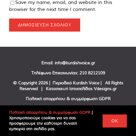
Save my name, email, and website in this
browser for the next time I comment.
Email:
info@kurdishvoice.gr
Τηλέφωνο Επικοινωνίας:
210 8212109
© Copyright
2026 | Περιοδικό Kurdish Voice | All Rights
Reserved | Κατασκευή Ιστοσελίδας
Vdesigns.gr
Πολιτική απορρήτου & συμμόρφωση GDPR
Πολιτική απορρήτου & συμμόρφωση GDPR
|
Χρησιμοποιούμε cookies για να σας
Facebook
Twitter
YouTube
OK
προσφέρουμε την καλύτερη δυνατή
εμπειρία στη σελίδα μας.