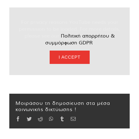
For privacy reasons YouTube needs your
permission to be loaded. For more details,
please see our
Πολιτική απορρήτου &
συμμόρφωση GDPR
.
I ACCEPT
Μοιράσου τη δημοσίευση στα μέσα
κοινωνικής δικτύωσης !
Facebook
Twitter
Reddit
WhatsApp
Tumblr
Email