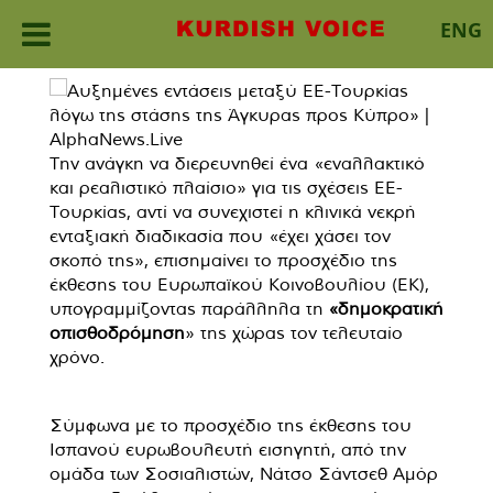
ENG
Skip
to
content
Την ανάγκη να διερευνηθεί ένα «εναλλακτικό
και ρεαλιστικό πλαίσιο»
για τις σχέσεις ΕΕ-
Τουρκίας, αντί να συνεχιστεί η κλινικά νεκρή
ενταξιακή διαδικασία που «έχει χάσει τον
σκοπό της», επισημαίνει το προσχέδιο της
έκθεσης του Ευρωπαϊκού Κοινοβουλίου (ΕΚ),
υπογραμμίζοντας παράλληλα τη
«δημοκρατική
οπισθοδρόμηση
» της χώρας τον τελευταίο
χρόνο.
Σύμφωνα με το προσχέδιο της έκθεσης του
Ισπανού ευρωβουλευτή εισηγητή, από την
ομάδα των Σοσιαλιστών, Νάτσο Σάντσεθ Αμόρ