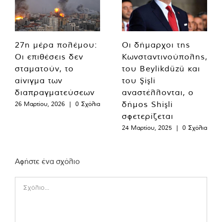
27η μέρα πολέμου:
Οι δήμαρχοι της
Οι επιθέσεις δεν
Κωνσταντινούπολης,
σταματούν, το
του Beylikdüzü και
αίνιγμα των
του Şişli
διαπραγματεύσεων
αναστέλλονται, ο
δήμος Shişli
26 Μαρτίου, 2026
|
0 Σχόλια
σφετερίζεται
24 Μαρτίου, 2025
|
0 Σχόλια
Αφήστε ένα σχόλιο
Comment