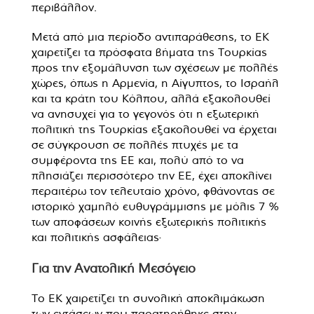
περιβάλλον.
Μετά από μια περίοδο αντιπαράθεσης, το ΕΚ
χαιρετίζει τα πρόσφατα βήματα της Τουρκίας
προς την εξομάλυνση των σχέσεων με πολλές
χώρες, όπως η Αρμενία, η Αίγυπτος, το Ισραήλ
και τα κράτη του Κόλπου, αλλά εξακολουθεί
να ανησυχεί για το γεγονός ότι η εξωτερική
πολιτική της Τουρκίας εξακολουθεί να έρχεται
σε σύγκρουση σε πολλές πτυχές με τα
συμφέροντα της ΕΕ και, πολύ από το να
πλησιάζει περισσότερο την ΕΕ, έχει αποκλίνει
περαιτέρω τον τελευταίο χρόνο, φθάνοντας σε
ιστορικό χαμηλό ευθυγράμμισης με μόλις 7 %
των αποφάσεων κοινής εξωτερικής πολιτικής
και πολιτικής ασφάλειας·
Για την Ανατολική Μεσόγειο
Το ΕΚ χαιρετίζει τη συνολική αποκλιμάκωση
των εντάσεων που παρατηρήθηκε στην