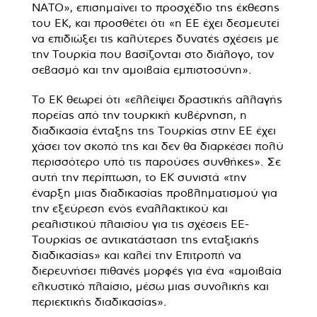
ΝΑΤΟ», επισημαίνει το προσχέδιο της έκθεσης
του ΕΚ, και προσθέτει ότι «η ΕΕ έχει δεσμευτεί
να επιδιώξει τις καλύτερες δυνατές σχέσεις με
την Τουρκία που βασίζονται στο διάλογο, τον
σεβασμό και την αμοιβαία εμπιστοσύνη».
Το ΕΚ θεωρεί ότι «ελλείψει δραστικής αλλαγής
πορείας από την τουρκική κυβέρνηση, η
διαδικασία ένταξης της Τουρκίας στην ΕΕ έχει
χάσει τον σκοπό της και δεν θα διαρκέσει πολύ
περισσότερο υπό τις παρούσες συνθήκες». Σε
αυτή την περίπτωση, το ΕΚ συνιστά «την
έναρξη μιας διαδικασίας προβληματισμού για
την εξεύρεση ενός εναλλακτικού και
ρεαλιστικού πλαισίου για τις σχέσεις ΕΕ-
Τουρκίας σε αντικατάσταση της ενταξιακής
διαδικασίας» και καλεί την Επιτροπή να
διερευνήσει πιθανές μορφές για ένα «αμοιβαία
ελκυστικό πλαίσιο, μέσω μιας συνολικής και
περιεκτικής διαδικασίας».