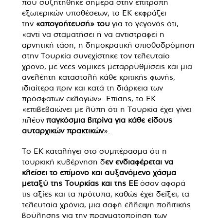
που συζητήθηκε σήμερα στην επιτροπή
εξωτερικών υποθέσεων, το ΕΚ εκφράζει
την
«απογοήτευσή» του
για το γεγονός ότι,
«αντί να σταματήσει ή να αντιστραφεί η
αρνητική τάση, η δημοκρατική οπισθοδρόμηση
στην Τουρκία συνεχίστηκε τον τελευταίο
χρόνο, με νέες νομικές μεταρρυθμίσεις και μια
ανελέητη καταστολή κάθε κριτικής φωνής,
ιδιαίτερα πριν και κατά τη διάρκεια των
πρόσφατων εκλογών». Επίσης, το ΕΚ
«επιβεβαιώνει με λύπη ότι η Τουρκία έχει γίνει
πλέον
παγκόσμια βιτρίνα για κάθε είδους
αυταρχικών πρακτικών
».
Το ΕΚ καταλήγει στο συμπέρασμα ότι η
τουρκική κυβέρνηση δ
εν ενδιαφέρεται να
κλείσει το επίμονο και αυξανόμενο χάσμα
μεταξύ της Τουρκίας και της ΕΕ
όσον αφορά
τις αξίες και τα πρότυπα, καθώς έχει δείξει, τα
τελευταία χρόνια, μια σαφή έλλειψη πολιτικής
βούλησης για την πραγματοποίηση των