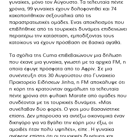
γυναίκες, μόνο τον Αύγουστο. Τα τελευταία πέντε
χρόνια, 99 γυναίκες έχουν δολοφονηθεί και 74
κακοποιήθηκαν σεξουαλικά από τις
παραστρατιωτικές ομάδες. Ένας αποκλεισμός που
επιβλήθηκε από τις τουρκικές δυνάμεις επιδεινώνει
περαιτέρω την κατάσταση, εμποδίζοντας τους
κατοίκους να έχουν πρόσβαση σε βασικά αγαθά.
Τα σχόλια της Cuma επιβεβαιώνουν μια δήλωση
που έκανε μια γυναίκα, γνωστή με τα αρχικά FM, η
οποία έφυγε πρόσφατα από το Αφρίν. Σε μια
συνέντευξη στις 30 Αυγούστου στο Γυναικείο
Πρακτορείο Ειδήσεων Jinha, η FM αποκάλυψε ότι
η κόρη της κρατούνταν αιχμάλωτη τα τελευταία
πέντε χρόνια στη φυλακή Marate από ομάδες που
συνδέονται με τις τουρκικές δυνάμεις. «Μας
συνέλαβαν δύο φορές. Ο γιος μου βασανίστηκε
επίσης. Δεν μπορούσα να αντέξω οικονομικά έναν
δικηγόρο για να βγάλει την κόρη μου έξω, οι
αμοιβές ήταν πολύ υψηλές», είπε
.
Η γυναίκα
ανέφερε επίσης ότι οι τουρκικές δυνάμεις και