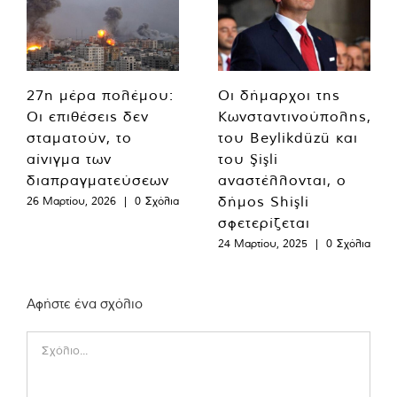
27η μέρα πολέμου:
Οι δήμαρχοι της
Οι επιθέσεις δεν
Κωνσταντινούπολης,
σταματούν, το
του Beylikdüzü και
αίνιγμα των
του Şişli
διαπραγματεύσεων
αναστέλλονται, ο
δήμος Shişli
26 Μαρτίου, 2026
|
0 Σχόλια
σφετερίζεται
24 Μαρτίου, 2025
|
0 Σχόλια
Αφήστε ένα σχόλιο
Comment