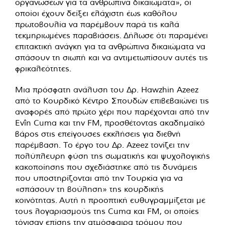
οργανώσεων για τα ανθρώπινα δικαιώματα», οι
οποίοι έχουν δείξει ελάχιστη έως καθόλου
πρωτοβουλία να παρέμβουν παρά τις καλά
τεκμηριωμένες παραβιάσεις. Δήλωσε ότι παραμένει
επιτακτική ανάγκη για τα ανθρώπινα δικαιώματα να
σπάσουν τη σιωπή και να αντιμετωπίσουν αυτές τις
φρικαλεότητες.
Μια πρόσφατη ανάλυση του Δρ. Hawzhin Azeez
από το Κουρδικό Κέντρο Σπουδών επιβεβαιώνει τις
αναφορές από πρώτο χέρι που παρέχονται από την
Evîn Cuma και την FM, προσθέτοντας ακαδημαϊκό
βάρος στις επείγουσες εκκλήσεις για διεθνή
παρέμβαση. Το έργο του Δρ. Azeez τονίζει την
πολύπλευρη φύση της σωματικής και ψυχολογικής
κακοποίησης που σχεδιάστηκε από τις δυνάμεις
που υποστηρίζονται από την Τουρκία για να
«σπάσουν τη βούληση» της κουρδικής
κοινότητας. Αυτή η προοπτική ευθυγραμμίζεται με
τους λογαριασμούς της Cuma και FM, οι οποίες
τόνισαν επίσης την ατμόσφαιρα τρόμου που