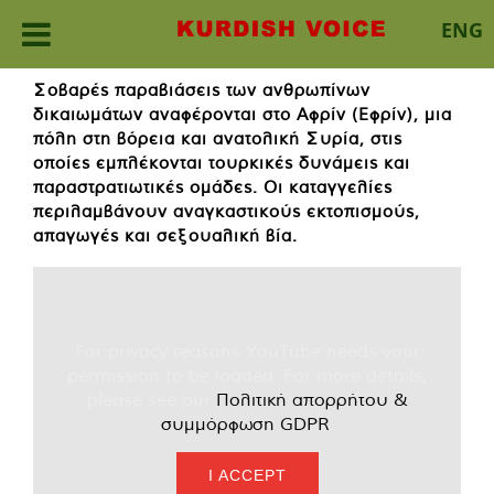
ENG
Skip
Σοβαρές παραβιάσεις των ανθρωπίνων
to
δικαιωμάτων αναφέρονται στο Αφρίν (Εφρίν), μια
content
πόλη στη βόρεια και ανατολική Συρία, στις
οποίες εμπλέκονται τουρκικές δυνάμεις και
παραστρατιωτικές ομάδες. Οι καταγγελίες
περιλαμβάνουν αναγκαστικούς εκτοπισμούς,
απαγωγές και σεξουαλική βία.
For privacy reasons YouTube needs your
permission to be loaded. For more details,
please see our
Πολιτική απορρήτου &
συμμόρφωση GDPR
.
I ACCEPT