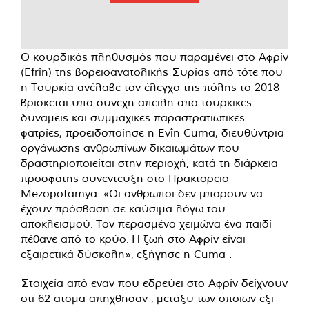
Ο κουρδικός πληθυσμός που παραμένει στο Αφρίν
(Efrîn) της βορειοανατολικής Συρίας από τότε που
η Τουρκία ανέλαβε τον έλεγχο της πόλης το 2018
βρίσκεται υπό συνεχή απειλή από τουρκικές
δυνάμεις και συμμαχικές παραστρατιωτικές
φατρίες, προειδοποίησε η Evîn Cuma, διευθύντρια
οργάνωσης ανθρωπίνων δικαιωμάτων που
δραστηριοποιείται στην περιοχή, κατά τη διάρκεια
πρόσφατης συνέντευξη στο Πρακτορείο
Mezopotamya. «Οι άνθρωποι δεν μπορούν να
έχουν πρόσβαση σε καύσιμα λόγω του
αποκλεισμού. Τον περασμένο χειμώνα ένα παιδί
πέθανε από το κρύο. Η ζωή στο Αφρίν είναι
εξαιρετικά δύσκολη»,
εξήγησε
η Cuma .
Στοιχεία από εναν που εδρεύει στο Αφρίν δείχνουν
ότι 62 άτομα απήχθησαν
,
μεταξύ των οποίων έξι