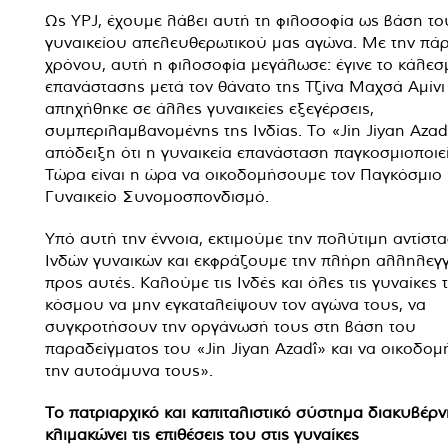
Ως YPJ, έχουμε λάβει αυτή τη φιλοσοφία ως βάση το
γυναικείου απελευθερωτικού μας αγώνα. Με την πά
χρόνου, αυτή η φιλοσοφία μεγάλωσε: έγινε το κάλεσ
επανάστασης μετά τον θάνατο της Τζίνα Μαχσά Αμίνι 
απηχήθηκε σε άλλες γυναικείες εξεγέρσεις,
συμπεριλαμβανομένης της Ινδίας. Το «Jin Jiyan Azadî
απόδειξη ότι η γυναικεία επανάσταση παγκοσμιοποιεί
Τώρα είναι η ώρα να οικοδομήσουμε τον Παγκόσμιο
Γυναικείο Συνομοσπονδισμό.
Υπό αυτή την έννοια, εκτιμούμε την πολύτιμη αντίστ
Ινδών γυναικών και εκφράζουμε την πλήρη αλληλεγ
προς αυτές. Καλούμε τις Ινδές και όλες τις γυναίκες 
κόσμου να μην εγκαταλείψουν τον αγώνα τους, να
συγκροτήσουν την οργάνωσή τους στη βάση του
παραδείγματος του «Jin Jiyan Azadî» και να οικοδο
την αυτοάμυνα τους».
Το πατριαρχικό και καπιταλιστικό σύστημα διακυβέρ
κλιμακώνει τις επιθέσεις του στις γυναίκες