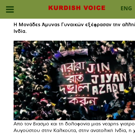
ENG
Skip
Η Μονάδες Άμυνας Γυναικών εξέφρασαν την αλληλ
to
Ινδία.
content
Από τον βιασμό και τη δολοφονία μιας νεαρης γιατρο
Αυγούστου στην Καλκούτα, στην ανατολική Ινδία, η