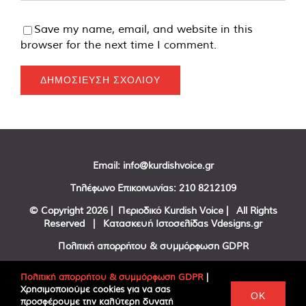
Save my name, email, and website in this
browser for the next time I comment.
Email:
info@kurdishvoice.gr
Τηλέφωνο Επικοινωνίας:
210 8212109
© Copyright
2026 | Περιοδικό Kurdish Voice | All Rights
Reserved | Κατασκευή Ιστοσελίδας
Vdesigns.gr
Πολιτική απορρήτου & συμμόρφωση GDPR
Πολιτική απορρήτου & συμμόρφωση GDPR
|
Χρησιμοποιούμε cookies για να σας
Facebook
Twitter
YouTube
OK
προσφέρουμε την καλύτερη δυνατή