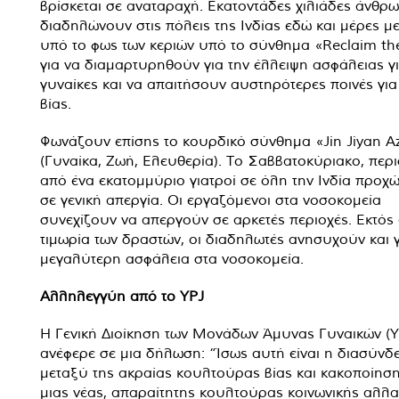
βρίσκεται σε αναταραχή. Εκατοντάδες χιλιάδες άνθρω
διαδηλώνουν στις πόλεις της Ινδίας εδώ και μέρες μ
υπό το φως των κεριών υπό το σύνθημα «Reclaim th
για να διαμαρτυρηθούν για την έλλειψη ασφάλειας γι
γυναίκες και να απαιτήσουν αυστηρότερες ποινές για
βίας.
Φωνάζουν επίσης το κουρδικό σύνθημα «Jin Jiyan A
(Γυναίκα, Ζωή, Ελευθερία). Το Σαββατοκύριακο, περ
από ένα εκατομμύριο γιατροί σε όλη την Ινδία προχ
σε γενική απεργία. Οι εργαζόμενοι στα νοσοκομεία
συνεχίζουν να απεργούν σε αρκετές περιοχές. Εκτός
τιμωρία των δραστών, οι διαδηλωτές ανησυχούν και γ
μεγαλύτερη ασφάλεια στα νοσοκομεία.
Αλληλεγγύη από το YPJ
Η Γενική Διοίκηση των Μονάδων Άμυνας Γυναικών (Y
ανέφερε σε μια δήλωση: “Ίσως αυτή είναι η διασύνδ
μεταξύ της ακραίας κουλτούρας βίας και κακοποίηση
μιας νέας, απαραίτητης κουλτούρας κοινωνικής αλλα