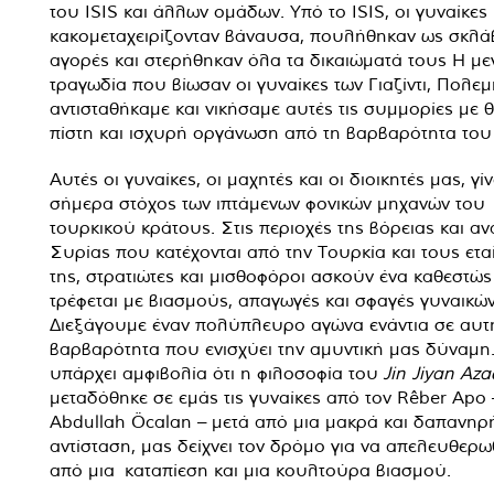
του ISIS και άλλων ομάδων. Υπό το ISIS, οι γυναίκες
κακομεταχειρίζονταν βάναυσα, πουλήθηκαν ως σκλάβ
αγορές και στερήθηκαν όλα τα δικαιώματά τους Η μ
τραγωδία που βίωσαν οι γυναίκες των Γιαζίντι, Πολε
αντισταθήκαμε και νικήσαμε αυτές τις συμμορίες με 
πίστη και ισχυρή οργάνωση από τη βαρβαρότητα του 
Αυτές οι γυναίκες, οι μαχητές και οι διοικητές μας, γί
σήμερα στόχος των ιπτάμενων φονικών μηχανών του
τουρκικού κράτους. Στις περιοχές της βόρειας και αν
Συρίας που κατέχονται από την Τουρκία και τους ετ
της, στρατιώτες και μισθοφόροι ασκούν ένα καθεστώ
τρέφεται με βιασμούς, απαγωγές και σφαγές γυναικών
Διεξάγουμε έναν πολύπλευρο αγώνα ενάντια σε αυτ
βαρβαρότητα που ενισχύει την αμυντική μας δύναμη.
υπάρχει αμφιβολία ότι η φιλοσοφία του
Jin Jiyan Aza
μεταδόθηκε σε εμάς τις γυναίκες από τον Rêber Apo 
Abdullah Öcalan – μετά από μια μακρά και δαπανηρ
αντίσταση, μας δείχνει τον δρόμο για να απελευθερ
από μια καταπίεση και μια κουλτούρα βιασμού.