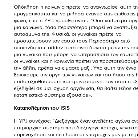
Ολόκληρη η κοινωνία πρέπει να αναγνωρίσει αυτή τη
πραγματικότητα και να μιλήσει ενάντια στις επιθέσεις 
φωνή, είπε η YPJ, προσθέτοντας: “Όσο καλύτερα οργ
μια κοινωνία, τόσο περισσότερο μπορεί να αναπτύξει
αυτοάμυνα της. Φυσικά, οι γυναίκες πρέπει να
προστατεύσουν τον εαυτό τους Περισσότερο από
οποιονδήποτε άλλον αυτό είναι δυνατό μέσω της ορ
μια γυναίκα που μπορεί να υπερασπιστεί τον εαυτό τ
οι γυναίκες και η κοινωνία πρέπει να προστατεύσουμ
την άλλη, πρέπει να είμαστε μαζί. Υπό αυτή την έννοι
βρίσκουμε την οργή των γυναικών και του λαού της Ι
πολύ αξιοθαύμαστη και εμπνευσμένη, εάν αυτή η ε
εξελιχθεί σε μια ισχυρή οργάνωση, θα βάλει τέλος σ
καταπιεστικό σύστημα εξουσίας».
Καταπολέμηση του ISIS
Η YPJ συνέχισε: “Διεξάγαμε έναν ανελέητο αγώνα ενά
πατριαρχικό σύστημα που διεξήγαγε κατοχή, γενοκτο
παρενόχληση και λεηλασία στις περιοχές μας με τη 