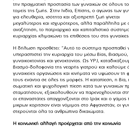
την πραγματική προστασία των γυναικών σε όλους τ
τομείς της ζωής. Στην Ινδία, Επίσης, ο αγώνας των γ
για ελευθερία, ισότητα και αξιοπρεπή ζωή γίνεται
μεγαλύτερος και ισχυρότερος, αλλά παράλληλα με 
αναζήτηση, το πατριαρχικό και καπιταλιστικό σύστημ
κυριαρχίας κλιμακώνει τις επιθέσεις του στις γυναίκες
Η δήλωση προσθέτει: “Αυτό το σύστημα προσπαθεί 
υπερασπιστεί την κυριαρχία του μέσω βίας, βιασμού,
γυναικοκτονίας και γενοκτονίας. Ως YPJ, καταδικάζου
βιασμό-δολοφονία της νεαρής γιατρού και καλούμε ό
γυναικείες οργανώσεις και κινήματα να υψώσουν τη 
τους ενάντια σε όλες τις μορφές. Η καταπίεση, η βία, 
σωματική και ψυχολογική πίεση κατά των γυναικών π
σταματήσουν, εξακολουθούν να παρενοχλούνται στην
οι επαναστάτες απαγχονίζονται στο Ιράκ και ο γάμος 
μικρων κοριτσιον είναι νόμιμος στο Αφγανιστάν, οι γυ
στερούνται όλα τα ανθρώπινα δικαιώματα.
Η κοινωνική αλλαγή προέρχεται από την κοινωνία