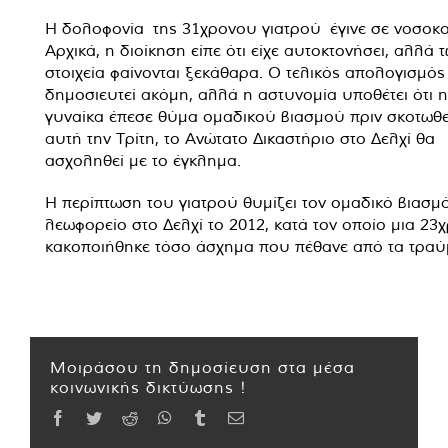
Η δολοφονία της 31χρονου γιατρού έγινε σε νοσοκο
Αρχικά, η διοίκηση είπε ότι είχε αυτοκτονήσει, αλλά 
στοιχεία φαίνονται ξεκάθαρα. Ο τελικός απολογισμός 
δημοσιευτεί ακόμη, αλλά η αστυνομία υποθέτει ότι 
γυναίκα έπεσε θύμα ομαδικού βιασμού πριν σκοτωθε
αυτή την Τρίτη, το Ανώτατο Δικαστήριο στο Δελχί θα
ασχοληθεί με το έγκλημα.
Η περίπτωση του γιατρού θυμίζει τον ομαδικό βιασμ
λεωφορείο στο Δελχί το 2012, κατά τον οποίο μια 23
κακοποιήθηκε τόσο άσχημα που πέθανε από τα τραύμ
Μοιράσου τη δημοσίευση στα μέσα
κοινωνικής δικτύωσης !
Facebook
Twitter
Reddit
WhatsApp
Tumblr
Email