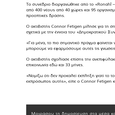
Το συνέδριο διοργανώθηκε από το «Ronahî – 
από 400 νέους από 40 χώρες και 95 οργανισμο
προοπτικές δράσης.
Ο ακτιβιστής Connor Fetigen μίλησε για τη σ
σχετικά με την έννοια του «Δημοκρατικού 
«Για μένα, το πιο σημαντικό πράγμα φαίνετα
μπορούμε να εφαρμόσουμε αυτές τις γνώσεις 
Ο ακτιβιστής σχολίασε επίσης την ανεπιφύλα
επικοινωνία εδώ και 33 μήνες.
«Νομίζω ότι δεν προκαλεί έκπληξη γιατί το το
εκπρόσωπος αυτής», είπε ο Connor Fetigen κ
Μοιράσου τη δημοσίευση στα μέσα κο