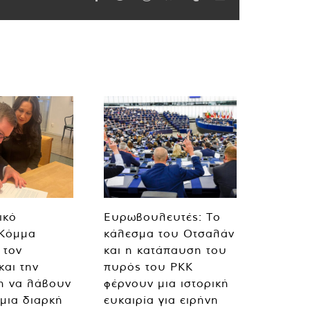
ικό
Ευρωβουλευτές: Το
 Κόμμα
κάλεσμα του Οτσαλάν
 τον
και η κατάπαυση του
και την
πυρός του PKK
η να λάβουν
φέρνουν μια ιστορική
 μια διαρκή
ευκαιρία για ειρήνη