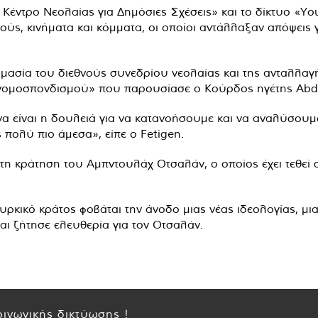
Κέντρο Νεολαίας για Δημόσιες Σχέσεις» και το δίκτυο «Yo
ύς, κινήματα και κόμματα, οι οποίοι αντάλλαξαν απόψεις γι
ημασία του διεθνούς συνεδρίου νεολαίας και της ανταλλαγή
Συνομοσπονδισμού» που παρουσίασε ο Κούρδος ηγέτης Abd
ι να είναι η δουλειά για να κατανοήσουμε και να αναλύσο
πολύ πιο άμεσα», είπε ο Fetigen.
κτη κράτηση του Αμπντουλάχ Οτσαλάν, ο οποίος έχει τεθεί
υρκικό κράτος φοβάται την άνοδο μιας νέας ιδεολογίας, μιας
αι ζήτησε ελευθερία για τον Οτσαλάν.
ινωνικής δικτύωσης !