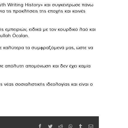
uth Writing History» και συγκέντρωσε πάνω
α τις προκλήσεις της εποχής και κοινές
ς εμπειριών, ειδικά με τον κουρδικό λαό και
ullah Öcalan.
υμε καλύτερα τα συμφραζόμενά μας, ώστε να
 σε απόλυτη απομόνωση και δεν έχει καμία
 νέας σοσιαλιστικής ιδεολογίας και είναι ο
Facebook
Twitter
Reddit
WhatsApp
Tumblr
Email