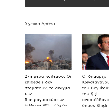
Σχετικά Άρθρα
27η μέρα πολέμου: Οι
Οι δήμαρχοι
επιθέσεις δεν
Κωνσταντινο
σταματούν, το αίνιγμα
του Beylikdü
των
του Şişli
διαπραγματεύσεων
αναστέλλοντα
δήμος Shişli
26 Μαρτίου, 2026
|
0 Σχόλια