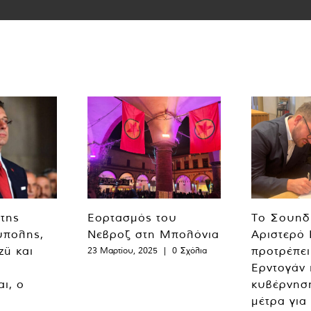
 της
Εορτασμός του
Το Σουηδ
ύπολης,
Νεβροζ στη Μπολόνια
Αριστερό
zü και
προτρέπει
23 Μαρτίου, 2025
|
0 Σχόλια
Ερντογάν 
ι, ο
κυβέρνησ
μέτρα για