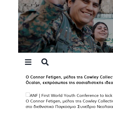
Skip
to
content
Ο Connor Fetigen, μέλος της Cowley Collec
Öcalan, εκπρόσωπος της σοσιαλιστικής ιδε
Ο Connor Fetigen, μέλος της Cowley Collecti
στο διεθνιστικό Παγκόσμιο Συνέδριο Νεολαία