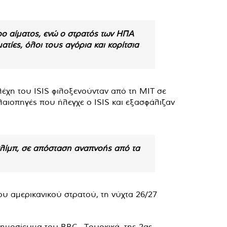
ρο αίματος, ενώ ο στρατός των ΗΠΑ
ατίες, όλοι τους αγόρια και κορίτσια
λέχη του ISIS φιλοξενούνταν από τη ΜΙΤ σε
ελαιοπηγές που ήλεγχε ο ISIS και εξασφάλιζαν
Ιντλίμπ, σε απόσταση αναπνοής από τα
του αμερικανικού στρατού, τη νύχτα 26/27
δημοσίευμα του BBC –Τουρκικά, της 2ας