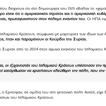
ου δείχνουν ότι στη δημιουργία του ISIS έβαλαν το «χεράκ
ρο είναι ότι ο αμερικανικός στρατός και η αμερικανική κυ
λειας, πρωταγωνιστούν στον πόλεμο εναντίον του
. Οι ΗΠΑ η
 Ισλαμικού Κράτους, σύμφωνα με μαρτυρίες των ίδιων των 
ος, ήταν και παραμένουν οι Κούρδοι της Συρίας.
 Συρίας από το 2014 στον αγώνα εναντίον του Ισλαμικού 
, οι τζιχαντιστές του Ισλαμικού Κράτους υπέστησαν την π
οί κατόρθωσαν να κρατήσουν ελεύθερη την πόλη, που την π
 ο Ερντογάν, σε ομιλία του στη γειτονική πόλη Αντέπ, είχε
τιστών του Ισλαμικού Κράτους.