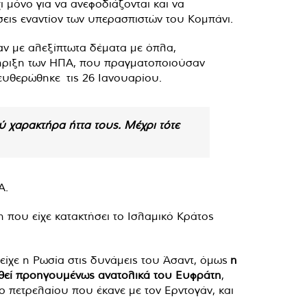
ι μόνο για να ανεφοδιάζονται και να
εις εναντίον των υπερασπιστών του Κομπάνι.
αν με αλεξίπτωτα δέματα με όπλα,
τήριξη των ΗΠΑ, που πραγματοποιούσαν
ευθερώθηκε τις 26 Ιανουαρίου.
ύ χαρακτήρα ήττα τους. Μέχρι τότε
Α.
 που είχε κατακτήσει το Ισλαμικό Κράτος
είχε η Ρωσία στις δυνάμεις του Άσαντ, όμως
η
τηθεί προηγουμένως ανατολικά του Ευφράτη
,
 πετρελαίου που έκανε με τον Ερντογάν, και