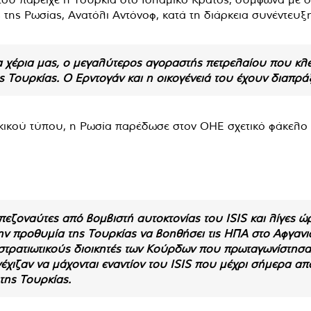
της Ρωσίας, Ανατόλι Αντόνοφ, κατά τη διάρκεια συνέντευξ
 χέρια μας, ο μεγαλύτερος αγοραστής πετρελαίου που κλέβε
 Τουρκίας. Ο Ερντογάν και η οικογένειά του έχουν διαπράξ
ικού τύπου, η Ρωσία παρέδωσε στον ΟΗΕ σχετικό φάκελο μ
πεζοναύτες από βομβιστή αυτοκτονίας του ISIS και λίγες ώ
ην προθυμία της Τουρκίας να βοηθήσει τις ΗΠΑ στο Αφγανι
τρατιωτικούς διοικητές των Κούρδων που πρωταγωνίστησαν 
έχιζαν να μάχονται εναντίον του ISIS που μέχρι σήμερα απ
της Τουρκίας.