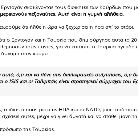
Ερντογάν σκοτώνοντας τους διοικητές των Κούρδων που μάχ
Αμερικανούς πεζοναύτες. Αυτή είναι η γυμνή αλήθεια
.
εωρούμε ότι ήλθε η ώρα να ξεχωρίσει η ήρα απ’ το στάρι.
 ότι ο Ερντογάν και η Τουρκία που δημιούργησε αυτά τα 2
λεμήσουν τους πάντες, για να καταστεί η Τουρκία ηγέτιδα
η δύναμη στον κόσμο.
 αυτό, ό,τι και να λένε στις διπλωματικές συζητήσεις, ό,τι 
ι ο ISIS και οι Ταλιμπάν, είναι στρατηγικοί σύμμαχοι του Ερ
ες, ο ίδιος ο λαός μισεί τις ΗΠΑ και το ΝΑΤΟ, μισεί οτιδήπ
σχέσεις αυτές, μέχρι να γίνει δυνατή και να σταθεί μόνη τη
ό πρόσωπο της Τουρκίας.