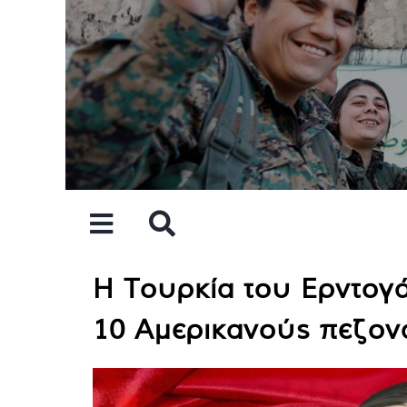
Skip
to
content
Η Τουρκία του Ερντογά
10 Αμερικανούς πεζον