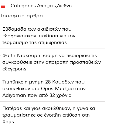
Categories:
Απόψεις
,
Διεθνή
Πρόσφατα άρθρα
Εβδομάδα των ακτιβιστών που
εξαφανίστηκαν: έκκληση για τον
τερματισμό της ατιμωρησίας
Φυλή Ντακούρη: έτοιμη να περιορίσει τις
συγκρούσεις στην αποτροπή προσπαθειών
εξέγερσης.
Τιμήθηκε η μνήμη 28 Κούρδων που
σκοτώθηκαν στο Όρος Μπεζάρ στην
Adıyaman πριν από 32 χρόνια
Πατέρας και γιος σκοτώθηκαν, η γυναίκα
τραυματίστηκε σε ένοπλη επίθεση στη
Χομς.