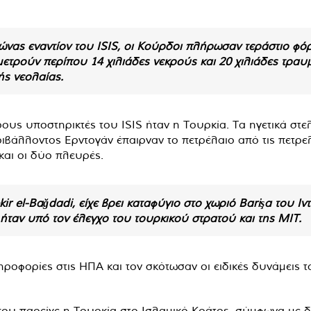
ώνας εναντίον του ISIS, οι Κούρδοι πλήρωσαν τεράστιο φό
μετρούν περίπου 14 χιλιάδες νεκρούς και 20 χιλιάδες τραυμ
ής νεολαίας.
ους υποστηρικτές του ISIS ήταν η Τουρκία. Τα ηγετικά στε
ριβάλλοντος Ερντογάν έπαιρναν το πετρέλαιο από τις πετρ
και οι δύο πλευρές.
kir el-Bağdadi, είχε βρει καταφύγιο στο χωριό Barişa του 
ήταν υπό τον έλεγχο του τουρκικού στρατού και της ΜΙΤ.
ληροφορίες στις ΗΠΑ και τον σκότωσαν οι ειδικές δυνάμεις 
ου παρείχε η Τουρκία στο Ισλαμικό Κράτος, σύμφωνα με 