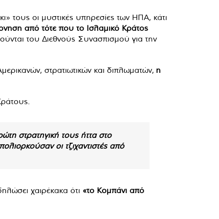
ι» τους οι μυστικές υπηρεσίες των ΗΠΑ, κάτι
βέρνηση από τότε που το Ισλαμικό Κράτος
γούνται του Διεθνούς Συνασπισμού για την
Αμερικανών, στρατιωτικών και διπλωματών,
η
Κράτους.
ρώτη στρατηγική τους ήττα στο
ολιορκούσαν οι τζιχαντιστές από
 δηλώσει χαιρέκακα ότι
«το Κομπάνι από