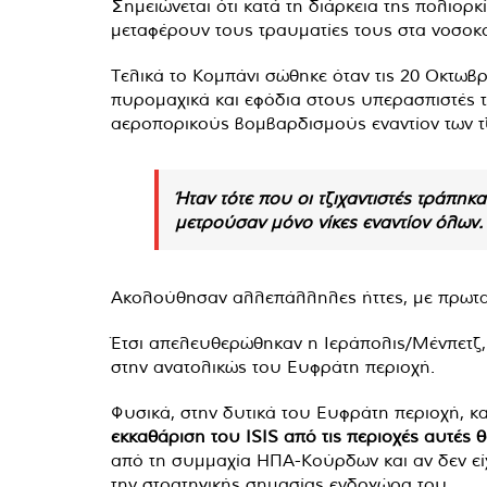
Σημειώνεται ότι κατά τη διάρκεια της πολιορκ
μεταφέρουν τους τραυματίες τους στα νοσοκο
Τελικά το Κομπάνι σώθηκε όταν τις 20 Οκτω
πυρομαχικά και εφόδια στους υπερασπιστές 
αεροπορικούς βομβαρδισμούς εναντίον των τ
Ήταν τότε που οι τζιχαντιστές τράπη
μετρούσαν μόνο νίκες εναντίον όλων.
Ακολούθησαν αλλεπάλληλες ήττες, με πρωταγ
Έτσι απελευθερώθηκαν η Ιεράπολις/Μένπετζ, η
στην ανατολικώς του Ευφράτη περιοχή.
Φυσικά, στην δυτικά του Ευφράτη περιοχή, κ
εκκαθάριση του ISIS από τις περιοχές αυτές
από τη συμμαχία ΗΠΑ-Κούρδων και αν δεν είχ
την στρατηγικής σημασίας ενδοχώρα του.