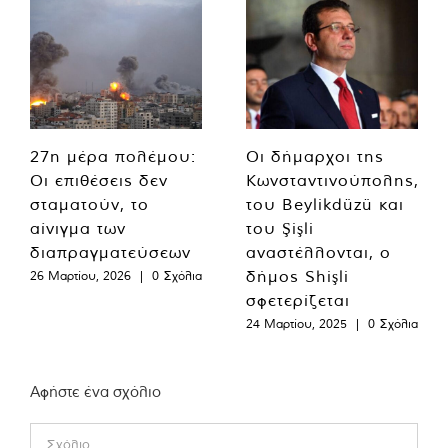
27η μέρα πολέμου:
Οι δήμαρχοι της
Οι επιθέσεις δεν
Κωνσταντινούπολης,
σταματούν, το
του Beylikdüzü και
αίνιγμα των
του Şişli
διαπραγματεύσεων
αναστέλλονται, ο
δήμος Shişli
26 Μαρτίου, 2026
|
0 Σχόλια
σφετερίζεται
24 Μαρτίου, 2025
|
0 Σχόλια
Αφήστε ένα σχόλιο
Comment