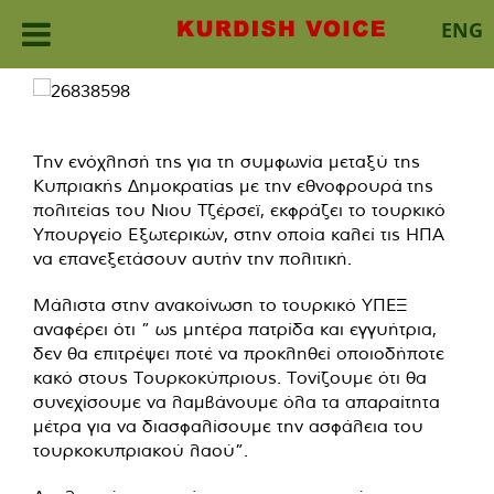
ENG
Skip
to
content
Την ενόχλησή της για τη συμφωνία μεταξύ της
Κυπριακής Δημοκρατίας με την εθνοφρουρά της
πολιτείας του Νιου Τζέρσεϊ, εκφράζει το τουρκικό
Υπουργείο Εξωτερικών, στην οποία καλεί τις ΗΠΑ
να επανεξετάσουν αυτήν την πολιτική.
Μάλιστα στην ανακοίνωση το τουρκικό ΥΠΕΞ
αναφέρει ότι ” ως μητέρα πατρίδα και εγγυήτρια,
δεν θα επιτρέψει ποτέ να προκληθεί οποιοδήποτε
κακό στους Τουρκοκύπριους. Τονίζουμε ότι θα
συνεχίσουμε να λαμβάνουμε όλα τα απαραίτητα
μέτρα για να διασφαλίσουμε την ασφάλεια του
τουρκοκυπριακού λαού”.