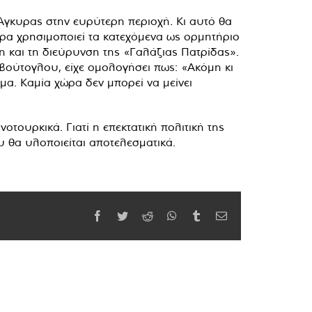
 Άγκυρας στην ευρύτερη περιοχή. Κι αυτό θα
κυρα χρησιμοποιεί τα κατεχόμενα ως ορμητήριο
υση και τη διεύρυνση της «Γαλάζιας Πατρίδας».
βούτογλου, είχε ομολογήσει πως: «Ακόμη κι
μα. Καμία χώρα δεν μπορεί να μείνει
τουρκικά. Γιατί η επεκτατική πολιτική της
 θα υλοποιείται αποτελεσματικά.
Facebook
Twitter
Reddit
WhatsApp
Tumblr
Email