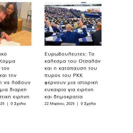
ικό
Ευρωβουλευτές: Το
 Κόμμα
κάλεσμα του Οτσαλάν
 τον
και η κατάπαυση του
και την
πυρός του PKK
η να λάβουν
φέρνουν μια ιστορική
 μια διαρκή
ευκαιρία για ειρήνη
στική ειρήνη
και δημοκρατία
025
|
0 Σχόλια
22 Μαρτίου, 2025
|
0 Σχόλια