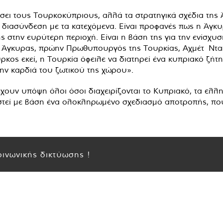
ήσει τους Τουρκοκύπριους, αλλά τα στρατηγικά σχέδια της
ρική διασύνδεση με τα κατεχόμενα. Είναι προφανές πως η Άγ
της στην ευρύτερη περιοχή. Είναι η βάση της για την ενίσχ
ς Άγκυρας, πρώην Πρωθυπουργός της Τουρκίας, Αχμέτ Ντα
ος εκεί, η Τουρκία όφειλε να διατηρεί ένα κυπριακό ζήτη
την καρδιά του ζωτικού της χώρου».
ουν υπόψη όλοι όσοι διαχειρίζονται το Κυπριακό, τα ελληνο
στεί με βάση ένα ολοκληρωμένο σχεδιασμό αποτροπής, που
ινωνικής δικτύωσης !