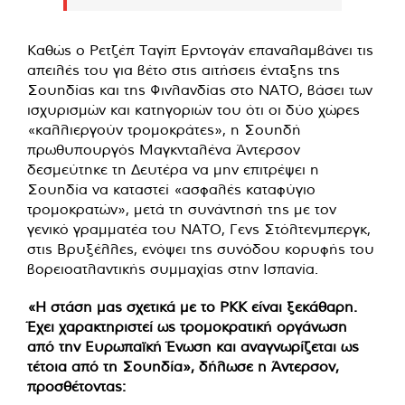
Καθώς ο Ρετζέπ Ταγίπ Ερντογάν επαναλαμβάνει τις
απειλές του για βέτο στις αιτήσεις ένταξης της
Σουηδίας και της Φινλανδίας στο ΝΑΤΟ, βάσει των
ισχυρισμών και κατηγοριών του ότι οι δύο χώρες
«καλλιεργούν τρομοκράτες», η Σουηδή
πρωθυπουργός Μαγκνταλένα Άντερσον
δεσμεύτηκε τη Δευτέρα να μην επιτρέψει η
Σουηδία να καταστεί «ασφαλές καταφύγιο
τρομοκρατών», μετά τη συνάντησή της με τον
γενικό γραμματέα του ΝΑΤΟ, Γενς Στόλτενμπεργκ,
στις Βρυξέλλες, ενόψει της συνόδου κορυφής του
βορειοατλαντικής συμμαχίας στην Ισπανία.
«Η στάση μας σχετικά με το PKK είναι ξεκάθαρη.
Έχει χαρακτηριστεί ως τρομοκρατική οργάνωση
από την Ευρωπαϊκή Ένωση και αναγνωρίζεται ως
τέτοια από τη Σουηδία», δήλωσε η Άντερσον,
προσθέτοντας: