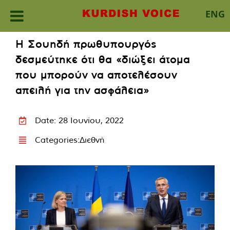
ENG
Skip
Η Σουηδή πρωθυπουργός
to
δεσμεύτηκε ότι θα «διώξει άτομα
content
που μπορούν να αποτελέσουν
απειλή για την ασφάλεια»
Date: 28 Ιουνίου, 2022
Categories:
Διεθνή