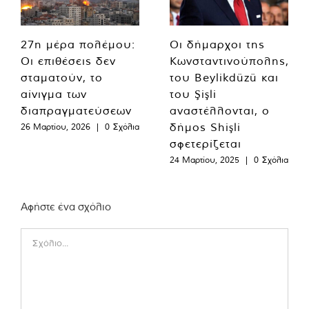
27η μέρα πολέμου:
Οι δήμαρχοι της
Οι επιθέσεις δεν
Κωνσταντινούπολης,
σταματούν, το
του Beylikdüzü και
αίνιγμα των
του Şişli
διαπραγματεύσεων
αναστέλλονται, ο
δήμος Shişli
26 Μαρτίου, 2026
|
0 Σχόλια
σφετερίζεται
24 Μαρτίου, 2025
|
0 Σχόλια
Αφήστε ένα σχόλιο
Comment