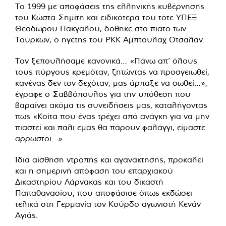
Το 1999 με αποφάσεις της ελληνικής κυβέρνησης
του Κώστα Σημίτη και ειδικότερα του τότε ΥΠΕΞ
Θεόδωρου Πάκγαλου, δόθηκε στο πιάτο των
Τούρκων, ο ηγέτης του ΡΚΚ Αμπτουλάχ Οτσαλάν.
Τον ξεπουλήσαμε κανονικά… «Πάνω απ’ όλους
τους πύργους κρεμόταν, ζητώντας να προσγειωθεί,
κανένας δεν τον δεχόταν, μας άρπαξε να σωθεί…»,
έγραφε ο Σαββόπουλος για την υπόθεση που
βαραίνει ακόμα τις συνειδήσεις μας, καταλήγοντας
πως «Κοίτα που ένας τρέχει από ανάγκη για να μην
πιαστεί και πάλι εμάς θα πάρουν φαλάγγι, είμαστε
άρρωστοι…».
Ίδια αίσθηση ντροπής και αγανάκτησης, προκαλεί
και η σημερινή απόφαση του επαρχιακού
Δικαστηρίου Λάρνακας και του δικαστή
Παπαθανασίου, που αποφάσισε όπως εκδώσει
τελικά στη Γερμανία τον Κούρδο αγωνιστή Κενάν
Αγιάς.