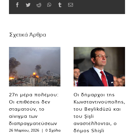
Facebook
Twitter
Reddit
WhatsApp
Tumblr
Email
Σχετικά Άρθρα
27η μέρα πολέμου:
Οι δήμαρχοι της
Οι επιθέσεις δεν
Κωνσταντινούπολης,
σταματούν, το
του Beylikdüzü και
αίνιγμα των
του Şişli
διαπραγματεύσεων
αναστέλλονται, ο
δήμος Shişli
26 Μαρτίου, 2026
|
0 Σχόλια