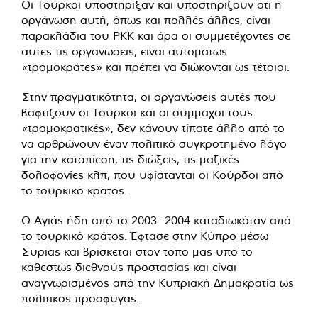
Οι Τούρκοι υποστήριξαν και υποστηρίζουν ότι η
οργάνωση αυτή, όπως και πολλές άλλες, είναι
παρακλάδια του ΡΚΚ και άρα οι συμμετέχοντες σε
αυτές τις οργανώσεις, είναι αυτομάτως
«τρομοκράτες» και πρέπει να διώκονται ως τέτοιοι.
Στην πραγματικότητα, οι οργανώσεις αυτές που
βαφτίζουν οι Τούρκοι και οι σύμμαχοι τους
«τρομοκρατικές», δεν κάνουν τίποτε άλλο από το
να αρθρώνουν έναν πολιτικό συγκροτημένο λόγο
για την καταπίεση, τις διώξεις, τις μαζικές
δολοφονίες κλπ, που υφίστανται οι Κούρδοι από
το τουρκικό κράτος.
Ο Αγιάς ήδη από το 2003 -2004 καταδιωκόταν από
το τουρκικό κράτος. Έφτασε στην Κύπρο μέσω
Συρίας και βρίσκεται στον τόπο μας υπό το
καθεστώς διεθνούς προστασίας και είναι
αναγνωρισμένος από την Κυπριακή Δημοκρατία ως
πολιτικός πρόσφυγας.