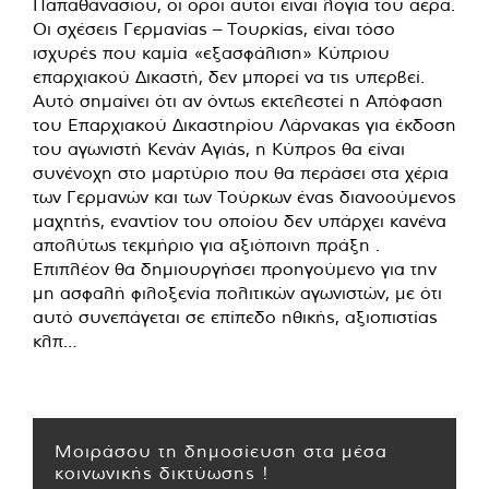
Παπαθανασίου, οι όροι αυτοί είναι λόγια του αέρα.
Οι σχέσεις Γερμανίας – Τουρκίας, είναι τόσο
ισχυρές που καμία «εξασφάλιση» Κύπριου
επαρχιακού Δικαστή, δεν μπορεί να τις υπερβεί.
Αυτό σημαίνει ότι αν όντως εκτελεστεί η Απόφαση
του Επαρχιακού Δικαστηρίου Λάρνακας για έκδοση
του αγωνιστή Κενάν Αγιάς, η Κύπρος θα είναι
συνένοχη στο μαρτύριο που θα περάσει στα χέρια
των Γερμανών και των Τούρκων ένας διανοούμενος
μαχητής, εναντίον του οποίου δεν υπάρχει κανένα
απολύτως τεκμήριο για αξιόποινη πράξη .
Επιπλέον θα δημιουργήσει προηγούμενο για την
μη ασφαλή φιλοξενία πολιτικών αγωνιστών, με ότι
αυτό συνεπάγεται σε επίπεδο ηθικής, αξιοπιστίας
κλπ…
Μοιράσου τη δημοσίευση στα μέσα
κοινωνικής δικτύωσης !