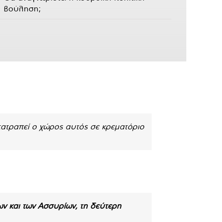
βούληση;
τατραπεί ο χώρος αυτός σε κρεματόριο
ων και των Ασσυρίων, τη δεύτερη