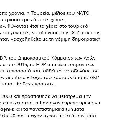
 από χρόνια, η Τουρκία, μέλος του ΝΑΤΟ,
 περισσότερες δυτικές χώρες,
, λύνοντας έτσι τα χέρια στο τουρκικό
 και γυναίκες, να οδηγήσει την έξοδο από τις
ήταν «ασχοληθείτε με τη νόμιμη δημοκρατική
HDP, του Δημοκρατικού Κόμματος των Λαών,
νιο του 2015, το HDP σημείωσε σημαντικές
ει τα ποσοστά του, αλλά και να οδηγήσει σε
τον απόλυτο έλεγχο του κράτους από το AKP
ύτα του βαθέως κράτους.
υ 2000 και προσπάθησε να μετατρέψει την
ο επιτύχει αυτό, ο Ερντογάν έπρεπε πρώτα να
ράφηκε και τα πανεπιστημιακά τμήματα
λελεύθεροι ή είχαν σχέση με τα δικαιώματα