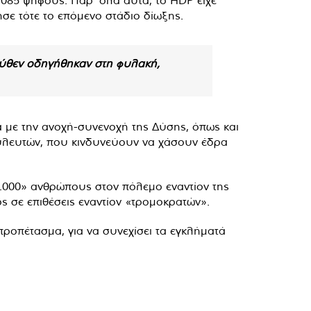
.085 ψήφους. Παρ’ όλα αυτά, το HDP είχε
σε τότε το επόμενο στάδιο δίωξης.
τεύθεν οδηγήθηκαν στη φυλακή,
τα με την ανοχή-συνενοχή της Δύσης, όπως και
υλευτών, που κινδυνεύουν να χάσουν έδρα
0.000» ανθρώπους στον πόλεμο εναντίον της
ος σε επιθέσεις εναντίον «τρομοκρατών».
 προπέτασμα, για να συνεχίσει τα εγκλήματά