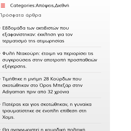
Categories:
Απόψεις
,
Διεθνή
Πρόσφατα άρθρα
Εβδομάδα των ακτιβιστών που
εξαφανίστηκαν: έκκληση για τον
τερματισμό της ατιμωρησίας
Φυλή Ντακούρη: έτοιμη να περιορίσει τις
συγκρούσεις στην αποτροπή προσπαθειών
εξέγερσης.
Τιμήθηκε η μνήμη 28 Κούρδων που
σκοτώθηκαν στο Όρος Μπεζάρ στην
Adıyaman πριν από 32 χρόνια
Πατέρας και γιος σκοτώθηκαν, η γυναίκα
τραυματίστηκε σε ένοπλη επίθεση στη
Χομς.
Θα αναγνωριστεί η κουρδική πολιτική