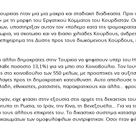
υρκίας ήταν μια μία μακρά και σταδιακή διαδικασία. Πριν
» με τη μορφή του Εργατικού Κόμματος του Κουρδιστάν. Οι
, υποστήριξαν αυτόν τον «πόλεμο κατά της τρομοκρατίας»
ωριά, να σκοτώσει και να βιάσει χιλιάδες Κούρδους, άνδρες
 επιχείρημα της Δύσης προς τους διωκόμενους Κούρδους, 
ι άλλοι δημοκράτες στην Τουρκία να ψηφίσουν υπέρ του 
λαβε ποσοστό 13,1%) για να μπει στο Κοινοβούλιο. Τον Ιού
ες στο κοινοβούλιο των 550 μελών, με προοπτικές να αυξήσ
λλαγές προς τη δημοκρατική κατεύθυνση. Αυτό απειλούσε 
λαδή, εθνικιστές, ρατσιστές, παρακρατικούς και άλλα… φρο
γάν, είχε φτάσει στην εξουσία στις αρχές της δεκαετίας το
υπο τη Ρωσία, το Ιράν, την Κίνα, τη Βενεζουέλα… Για να τ
 τους άλλους επικριτές του. Το δικαστικό σύστημα καταστ
δικαιωμάτων των ομοφυλόφιλων συντρίφτηκαν. Όσοι ήταν φι