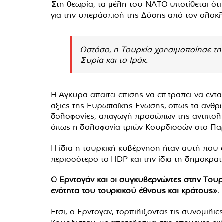
Στη θεωρία, τα μέλη του ΝΑΤΟ υποτίθεται ότ
για την υπεράσπισή της Δύσης από τον ολοκ
Ωστόσο, η Τουρκία χρησιμοποίησε την
Συρία και το Ιράκ.
Η Άγκυρα απαιτεί επίσης να επιτραπεί να εντα
αξίες της Ευρωπαϊκής Ένωσης, όπως τα ανθρώ
δολοφονίες, απαγωγή προσώπων της αντιπολί
όπως η δολοφονία τριών Κουρδισσών στο Παρίσ
Η ίδια η τουρκική κυβέρνηση ήταν αυτή που στ
περισσότερο το HDP και την ίδια τη δημοκρατ
Ο Ερντογάν και οι συγκυβερνώντες στην Τουρ
ενότητα του τουρκικού έθνους και κράτους».
Έτσι, ο Ερντογάν, τορπιλίζοντας τις συνομιλ