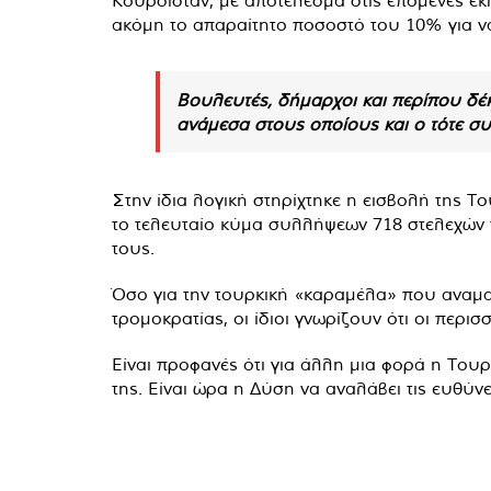
Κουρδιστάν, με αποτέλεσμα στις επόμενες εκλ
ακόμη το απαραίτητο ποσοστό του 10% για να 
Βουλευτές, δήμαρχοι και περίπου δέκ
ανάμεσα στους οποίους και ο τότε σ
Στην ίδια λογική στηρίχτηκε η εισβολή της Τ
το τελευταίο κύμα συλλήψεων 718 στελεχών
τους.
Όσο για την τουρκική «καραμέλα» που αναμασ
τρομοκρατίας, οι ίδιοι γνωρίζουν ότι οι περ
Είναι προφανές ότι για άλλη μια φορά η Τουρ
της. Είναι ώρα η Δύση να αναλάβει τις ευθύν