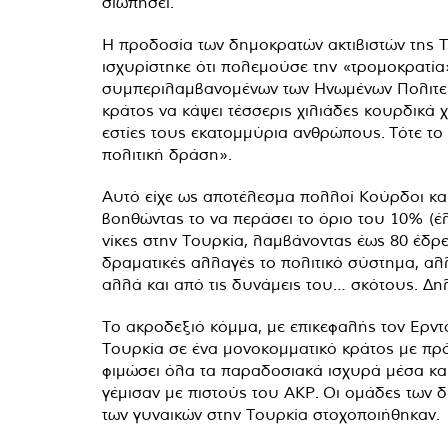
σιωπήσει.
Η προδοσία των δημοκρατών ακτιβιστών της Το
ισχυρίστηκε ότι πολεμούσε την «τρομοκρατία
συμπεριλαμβανομένων των Ηνωμένων Πολιτειών
κράτος να κάψει τέσσερις χιλιάδες κουρδικά χ
εστίες τους εκατομμύρια ανθρώπους. Τότε το
πολιτική δράση».
Αυτό είχε ως αποτέλεσμα πολλοί Κούρδοι κα
βοηθώντας το να περάσει το όριο του 10% (έ
νίκες στην Τουρκία, λαμβάνοντας έως 80 έδρ
δραματικές αλλαγές το πολιτικό σύστημα, α
αλλά και από τις δυνάμεις του… σκότους. Δη
Το ακροδεξιό κόμμα, με επικεφαλής τον Ερντο
Τουρκία σε ένα μονοκομματικό κράτος με πρότ
φιμώσει όλα τα παραδοσιακά ισχυρά μέσα και
γέμισαν με πιστούς του AKP. Οι ομάδες των 
των γυναικών στην Τουρκία στοχοποιήθηκαν.