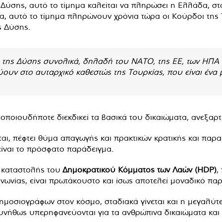
Δύσης, αυτό το τίμημα καλείται να πληρώσει η Ελλάδα, στ
α, αυτό το τίμημα πληρώνουν χρόνια τώρα οι Κούρδοι της Τ
ς Δύσης.
της Δύσης συνολικά, δηλαδή του NATO, της ΕΕ, των ΗΠΑ κα
ύουν στο αυταρχικό καθεστώς της Τουρκίας, που είναι ένα
οποιουδήποτε διεκδικεί τα βασικά του δικαιώματα, ανεξαρτ
ται, πέφτει θύμα απαγωγής και πρακτικών κρατικής και παρ
ίναι το πρόσφατο παράδειγμα.
η καταστολής του
Δημοκρατικού Κόμματος των Λαών (HDP)
,
νωνίας, είναι πρωτάκουστο και ίσως αποτελεί μοναδικό πα
μοσιογράφων στον κόσμο, σταδιακά γίνεται και η μεγαλύτε
υνήθως υπερηφανεύονται για τα ανθρώπινα δικαιώματα και