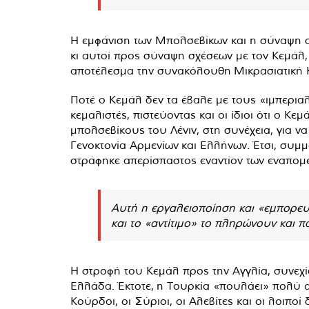
Η εμφάνιση των Μπολσεβίκων και η σύναψη 
κι αυτοί προς σύναψη σχέσεων με τον Κεμάλ
αποτέλεσμα την συνακόλουθη Μικρασιατική 
Ποτέ ο Κεμάλ δεν τα έβαλε με τους «ιμπεριαλ
κεμαλιστές, πιστεύοντας και οι ίδιοι ότι ο Κ
μπολσεβίκους του Λένιν, στη συνέχεια, για να 
Γενοκτονία Αρμενίων και Ελλήνων. Έτσι, συμμ
στράφηκε απερίσπαστος εναντίον των εναπομε
Αυτή η εργαλειοποίηση και «εμπορευμ
και το «αντίτιμο» το πληρώνουν και π
Η στροφή του Κεμάλ προς την Αγγλία, συνεχί
Ελλάδα. Έκτοτε, η Τουρκία «πουλάει» πολύ ακ
Κούρδοι, οι Σύριοι, οι Αλεβίτες και οι λοιπο