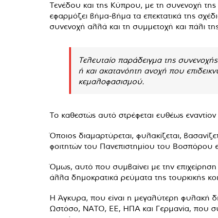
Τενέδου και της Κύπρου, με τη συνενοχή της 
εφαρμόζει βήμα-βήμα τα επεκτατικά της σχέδι
συνενοχή αλλά και τη συμμετοχή και πάλι τη
Τελευταίο παράδειγμα της συνενοχής 
ή και ακατανόητη ανοχή που επιδεικν
κεμαλοφασισμού.
Το καθεστώς αυτό στρέφεται ευθέως εναντίον 
Όποιος διαμαρτύρεται, φυλακίζεται, βασανίζε
φοιτητών του Πανεπιστημίου του Βοσπόρου ε
Όμως, αυτό που συμβαίνει με την επιχείρησ
άλλα δημοκρατικά ρεύματα της τουρκικής κοι
Η Άγκυρα, που είναι η μεγαλύτερη φυλακή δη
Ωστόσο, ΝΑΤΟ, ΕΕ, ΗΠΑ και Γερμανία, που σ