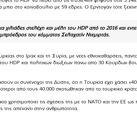
ογές το HDP να πέσει από τις 6.058.489 ψήφους στις 5.148
μπει στο κοινοβούλιο με 59 έδρες. Ο Ερντογάν τότε ξεκίνη
α χιλιάδες στελέχη και μέλη του HDP από το 2016 και εν
υμπρόεδρος του κόμματος Σελαχατίν Ντεμιρτάς.
ουρκίας στο Ιράκ και τη Συρία, με νέες εθνοκαθάρσεις, πάν
 του HDP και πολιτικών διώξεων πάνω από 30 Κούρδων βο
ούν οι συνένοχοι της Δύσης, ότι η Τουρκία έχει χάσει «4
ισσότεροι από τους 40.000 σκοτώθηκαν από το τουρκικό κράτ
κία χρησιμοποιεί τις σχέσεις της με το NATO και την ΕΕ ως
ες της απέναντι στην ανθρωπότητα.