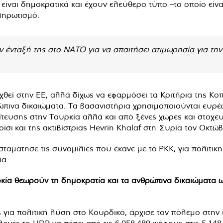
ι είναι δημοκρατικά και έχουν ελεύθερο τύπο –το οποίο εί
ληρωτισμό.
 ένταξή της στο ΝΑΤΟ για να απαιτήσει ατιμωρησία για την 
χθεί στην ΕΕ, αλλά δίχως να εφαρμόσει τα Κριτήρια της Κοπ
πινα δικαιώματα. Τα βασανιστήρια χρησιμοποιούνται ευρέ
τευσης στην Τουρκία αλλά και από ξένες χώρες και στοχε
ι και της ακτιβίστριας Hevrin Khalaf στη Συρία τον Οκτώβ
αμάτησε τις συνομιλίες που έκανε με το ΡΚΚ, για πολιτική 
ία.
κία θεωρούν τη δημοκρατία και τα ανθρώπινα δικαιώματα ω
ίες για πολιτική λύση στο Κουρδικό, άρχισε τον πόλεμο στη