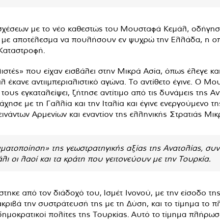
σχέσεων με το νέο καθεστώς του Μουσταφά Κεμάλ, οδήγησ
, με αποτέλεσμα να πουλήσουν εν ψυχρώ την Ελλάδα, η οπ
Καταστροφή.
ιστές» που είχαν εισβάλει στην Μικρά Ασία, όπως έλεγε κ
εμάλ έκανε αντιιμπεριαλιστικό αγώνα. Το αντίθετο έγινε. Ο
τους εγκαταλείψει, ζήτησε αντίτιμο από τις δυνάμεις της Αντ
άχησε με τη Γαλλία και την Ιταλία και έγινε ενεργούμενο τ
ινάντων Αρμενίων και εναντίον της ελληνικής Στρατιάς Μικ
ατοποίηση» της γεωστρατηγικής αξίας της Ανατολίας, συνεχ
άλι οι λαοί και τα κράτη που γειτονεύουν με την Τουρκία.
στηκε από τον διάδοχό του, Ισμέτ Ινονού, με την είσοδο τ
ριβά την συστράτευσή της με τη Δύση, και το τίμημα το πλ
ί δημοκρατικοί πολίτες της Τουρκίας. Αυτό το τίμημα πλήρω