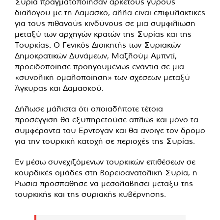
Συρία πραγματοποίησαν αρκετούς γύρους
διαλόγου με τη Δαμασκό, αλλά είναι επιφυλακτικές
για τους πιθανούς κινδύνους σε μια συμφιλίωση
μεταξύ των αρχηγών κρατών της Συρίας και της
Τουρκίας. Ο Γενικός Διοικητής των Συριακών
Δημοκρατικών Δυνάμεων, Μαζλούμ Αμπντί,
προειδοποίησε προηγουμένως ενάντια σε μια
«συνολική ομαλοποίηση» των σχέσεων μεταξύ
Άγκυρας και Δαμασκού.
Δήλωσε μάλιστα ότι οποιαδήποτε τέτοια
προσέγγιση θα εξυπηρετούσε απλώς και μόνο τα
συμφέροντα του Ερντογάν και θα άνοιγε τον δρόμο
για την τουρκική κατοχή σε περιοχές της Συρίας.
Εν μέσω συνεχιζόμενων τουρκικών επιθέσεων σε
κουρδικές ομάδες στη βορειοανατολική Συρία, η
Ρωσία προσπάθησε να μεσολαβήσει μεταξύ της
τουρκικής και της συριακής κυβέρνησης.