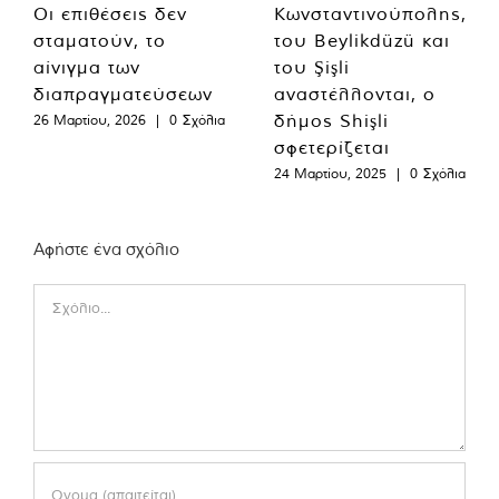
Οι επιθέσεις δεν
Κωνσταντινούπολης,
σταματούν, το
του Beylikdüzü και
αίνιγμα των
του Şişli
διαπραγματεύσεων
αναστέλλονται, ο
δήμος Shişli
26 Μαρτίου, 2026
|
0 Σχόλια
σφετερίζεται
24 Μαρτίου, 2025
|
0 Σχόλια
Αφήστε ένα σχόλιο
Comment