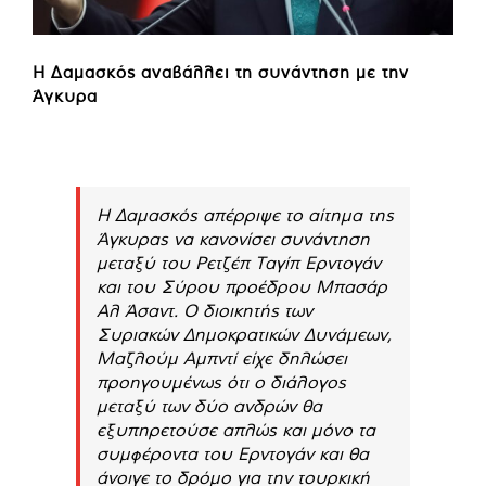
Η Δαμασκός αναβάλλει τη συνάντηση με την
Άγκυρα
Η Δαμασκός απέρριψε το αίτημα της
Άγκυρας να κανονίσει συνάντηση
μεταξύ του Ρετζέπ Ταγίπ Ερντογάν
και του Σύρου προέδρου Μπασάρ
Αλ Άσαντ. Ο διοικητής των
Συριακών Δημοκρατικών Δυνάμεων,
Μαζλούμ Αμπντί είχε δηλώσει
προηγουμένως ότι ο διάλογος
μεταξύ των δύο ανδρών θα
εξυπηρετούσε απλώς και μόνο τα
συμφέροντα του Ερντογάν και θα
άνοιγε το δρόμο για την τουρκική