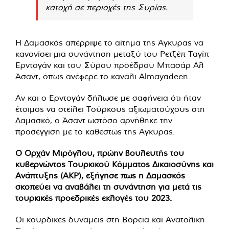
κατοχή σε περιοχές της Συρίας.
Η Δαμασκός απέρριψε το αίτημα της Άγκυρας να
κανονίσει μια συνάντηση μεταξύ του Ρετζέπ Ταγίπ
Ερντογάν και του Σύρου προέδρου Μπασάρ Αλ
Άσαντ, όπως ανέφερε το κανάλι Almayadeen.
Αν και ο Ερντογάν δήλωσε με σαφήνεια ότι ήταν
έτοιμος να στείλει Τούρκους αξιωματούχους στη
Δαμασκό, ο Άσαντ ωστόσο αρνήθηκε την
προσέγγιση με το καθεστώς της Άγκυρας.
Ο Ορχάν Μιρόγλου, πρώην βουλευτής του
κυβερνώντος Τουρκικού Κόμματος Δικαιοσύνης και
Ανάπτυξης (AKP), εξήγησε πως η Δαμασκός
σκοπεύει να αναβάλει τη συνάντηση για μετά τις
τουρκικές προεδρικές εκλογές του 2023.
Οι κουρδικές δυνάμεις στη Βόρεια και Ανατολική