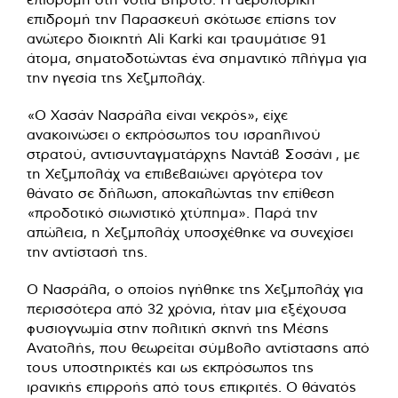
επιδρομή την Παρασκευή σκότωσε επίσης τον
ανώτερο διοικητή Ali Karki και τραυμάτισε 91
άτομα, σηματοδοτώντας ένα σημαντικό πλήγμα για
την ηγεσία της Χεζμπολάχ.
«Ο Χασάν Νασράλα είναι νεκρός», είχε
ανακοινώσει
ο εκπρόσωπος του ισραηλινού
στρατού, αντισυνταγματάρχης Ναντάβ Σοσάνι , με
τη Χεζμπολάχ να επιβεβαιώνει αργότερα τον
θάνατο σε δήλωση, αποκαλώντας την επίθεση
«προδοτικό σιωνιστικό χτύπημα». Παρά την
απώλεια, η Χεζμπολάχ υποσχέθηκε να συνεχίσει
την αντίστασή της.
Ο Νασράλα, ο οποίος ηγήθηκε της Χεζμπολάχ για
περισσότερα από 32 χρόνια, ήταν μια εξέχουσα
φυσιογνωμία στην πολιτική σκηνή της Μέσης
Ανατολής, που θεωρείται σύμβολο αντίστασης από
τους υποστηρικτές και ως εκπρόσωπος της
ιρανικής επιρροής από τους επικριτές. Ο θάνατός