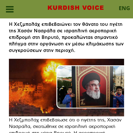
ENG
Skip
Η Χεζμπολάχ επιβεβαιώνει τον θάνατο του ηγέτη
to
της Χασάν Νασράλα σε ισραηλινή αεροπορική
content
επιδρομή στη Βηρυτό, προκαλώντας σημαντικό
πλήγμα στην οργάνωση εν μέσω κλιμάκωσης των
συγκρούσεων στην περιοχή.
Η Χεζμπολάχ επιβεβαίωσε ότι ο ηγέτης της, Χασάν
Νασράλα, σκοτώθηκε
σε
ισραηλινή αεροπορική
επιδρομή στη νότια Βηρυτό. Η αεροπορική