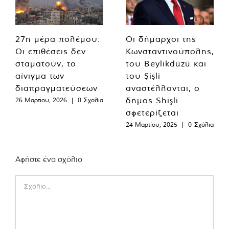
27η μέρα πολέμου:
Οι δήμαρχοι της
Οι επιθέσεις δεν
Κωνσταντινούπολης,
σταματούν, το
του Beylikdüzü και
αίνιγμα των
του Şişli
διαπραγματεύσεων
αναστέλλονται, ο
δήμος Shişli
26 Μαρτίου, 2026
|
0 Σχόλια
σφετερίζεται
24 Μαρτίου, 2025
|
0 Σχόλια
Αφήστε ένα σχόλιο
Comment