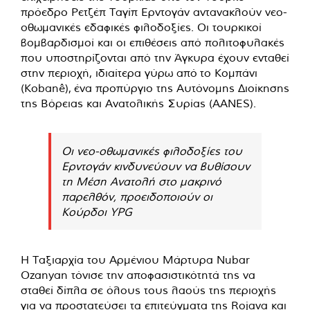
πρόεδρο Ρετζέπ Ταγίπ Ερντογάν αντανακλούν νεο-
οθωμανικές εδαφικές φιλοδοξίες. Οι τουρκικοί
βομβαρδισμοί και οι επιθέσεις από πολιτοφυλακές
που υποστηρίζονται από την Άγκυρα έχουν ενταθεί
στην περιοχή, ιδιαίτερα γύρω από το Κομπάνι
(Kobanê), ένα προπύργιο της Αυτόνομης Διοίκησης
της Βόρειας και Ανατολικής Συρίας (AANES).
Οι νεο-οθωμανικές φιλοδοξίες του
Ερντογάν κινδυνεύουν να βυθίσουν
τη Μέση Ανατολή στο μακρινό
παρελθόν, προειδοποιούν οι
Κούρδοι YPG
Η Ταξιαρχία του Αρμένιου Μάρτυρα Nubar
Ozanyan τόνισε την αποφασιστικότητά της να
σταθεί δίπλα σε όλους τους λαούς της περιοχής
για να προστατεύσει τα επιτεύγματα της Rojava και