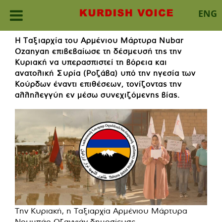
ENG
Skip
Η Ταξιαρχία του Αρμένιου Μάρτυρα Nubar
to
Ozanyan επιβεβαίωσε τη δέσμευσή της την
content
Κυριακή να υπερασπιστεί τη βόρεια και
ανατολική Συρία (Ροζάβα) υπό την ηγεσία των
Κούρδων έναντι επιθέσεων, τονίζοντας την
αλληλεγγύη εν μέσω συνεχιζόμενης βίας.
Την Κυριακή, η Ταξιαρχία Αρμένιου Μάρτυρα
Νουμπάρ Οζανγιάν δημοσίευσε