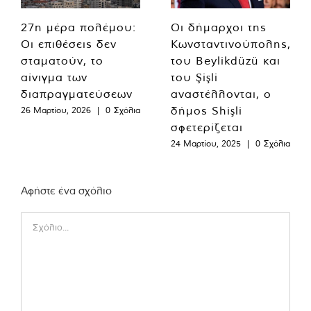
27η μέρα πολέμου:
Οι δήμαρχοι της
Οι επιθέσεις δεν
Κωνσταντινούπολης,
σταματούν, το
του Beylikdüzü και
αίνιγμα των
του Şişli
διαπραγματεύσεων
αναστέλλονται, ο
δήμος Shişli
26 Μαρτίου, 2026
|
0 Σχόλια
σφετερίζεται
24 Μαρτίου, 2025
|
0 Σχόλια
Αφήστε ένα σχόλιο
Comment