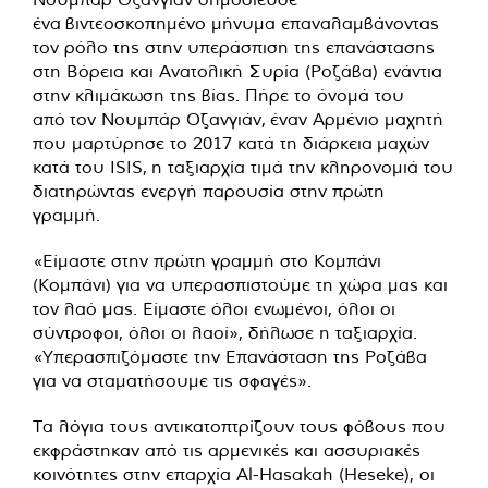
ένα βιντεοσκοπημένο μήνυμα επαναλαμβάνοντας
τον ρόλο της στην υπεράσπιση της επανάστασης
στη Βόρεια και Ανατολική Συρία (Ροζάβα) ενάντια
στην κλιμάκωση της βίας. Πήρε το όνομά του
από τον Νουμπάρ Οζανγιάν, έναν Αρμένιο μαχητή
που μαρτύρησε το 2017 κατά τη διάρκεια μαχών
κατά του ISIS, η ταξιαρχία τιμά την κληρονομιά του
διατηρώντας ενεργή παρουσία στην πρώτη
γραμμή.
«Είμαστε στην πρώτη γραμμή στο Κομπάνι
(Κομπάνι) για να υπερασπιστούμε τη χώρα μας και
τον λαό μας. Είμαστε όλοι ενωμένοι, όλοι οι
σύντροφοι, όλοι οι λαοί», δήλωσε η ταξιαρχία.
«Υπερασπιζόμαστε την Επανάσταση της Ροζάβα
για να σταματήσουμε τις σφαγές».
Τα λόγια τους αντικατοπτρίζουν τους φόβους που
εκφράστηκαν από τις αρμενικές και ασσυριακές
κοινότητες στην επαρχία Al-Hasakah (Heseke), οι