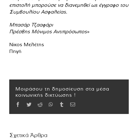
επιστολή μπορούσε να διανεμηθεί ως έγγραφο του
Συμβουλίου Ασφαλείας.
Μπασάρ Τζααφάρι
Πρέσβης Μόνιμος Αντιπρόσωπος
»
Νίκος Μελέτης
Πηγή
Μοιράσου τη δημοσίευση στα μέσα
κοινωνικής δικτύωσης !
Facebook
Twitter
Reddit
WhatsApp
Tumblr
Email
Σχετικά Άρθρα