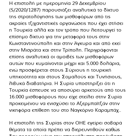
Η επιστολή με ημερομηνία 29 Δεκεμβρίου
(S/2020/1287) παρουσιάζει αναλυτικά το δίκτυο
της στρατολόγησης των μισθοφόρων από τις
ακραίες τζιχαντιστικές οργανώσεις που έχει στήσει
η Τουρκία αλλά και τον τρόπο που λειτουργεί το
επίσημο δίκτυο για την μεταφορά τους στην
Κωνσταντινούπολη και στην Άγκυρα και από εκεί
στην Μισράτα και στην Τρίπολη. Περιγράφονται
επίσης αναλυτικά οι αμοιβές των μισθοφόρων
αυτών που κυμαίνονται μέχρι και 5.000 δολάρια,
ενώ προσφέρεται στους Σύριους η τουρκική
υπηκοότητα και στους Σομαλούς και Τυνήσιους,
λιβυκά διαβατήρια. Η Συρία υποστηρίζει ότι η
Τουρκία έσπευσε να αποσύρει αρκετούς από τους
16.000 μισθοφόρους που είχε στείλει στην Συρία
προκειμένου να ενισχύσει το Αζερμπαϊτζάν στην
νικηφόρα επίθεση του στο Ναγκόρνο Καραμπάχ..
Η επιστολή της Συρίας στον ΟΗΕ εγείρει σοβαρά
θέματα τα οποία πρέπει να διερευνηθούν καθώς