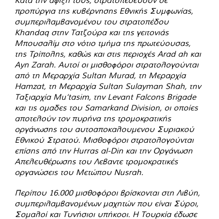
Κατά την άφιξή τους, στρατοπεδεύουν σε
προπύργια της κυβέρνησης Εθνικής Συμφωνίας,
συμπεριλαμβανομένου του στρατοπέδου
Khandaq στην Τατζούρα και της γειτονιάς
Μπουσαλίμ στο νότιο τμήμα της πρωτεύουσας,
της Τρίπολης, καθώς και στις περιοχές Arad ah και
Ayn Zarah. Αυτοί οι μισθοφόροι στρατολογούνται
από τη Μεραρχία Sultan Murad, τη Μεραρχία
Hamzat, τη Μεραρχία Sultan Sulayman Shah, την
Ταξιαρχία Mu‘tasim, την Levant Falcons Brigade
και τις ομαδες του Samarkand Division, οι οποίες
αποτελούν τον πυρήνα της τρομοκρατικής
οργάνωσης του αυτοαποκαλουμενου Συριακού
Εθνικού Στρατού. Μισθοφόροι στρατολογούνται
επίσης από την Hurras al-Din και την Οργάνωση
Απελευθέρωσης του Λεβαντε τρομοκρατικές
οργανώσεις του Μετώπου Nusrah.
Περίπου 16.000 μισθοφόροι βρίσκονται στη Λιβύη,
συμπεριλαμβανομένων μαχητών που είναι Σύροι,
Σομαλοί και Τυνήσιοι υπήκοοι. Η Τουρκία έδωσε