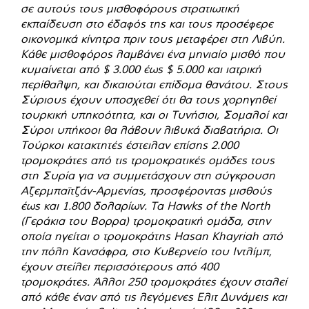
σε αυτούς τους μισθοφόρους στρατιωτική
εκπαίδευση στο έδαφός της και τους προσέφερε
οικονομικά κίνητρα πριν τους μεταφέρει στη Λιβύη.
Κάθε μισθοφόρος λαμβάνει ένα μηνιαίο μισθό που
κυμαίνεται από $ 3.000 έως $ 5.000 και ιατρική
περίθαλψη, και δικαιούται επίδομα θανάτου. Στους
Σύριους έχουν υποσχεθεί ότι θα τους χορηγηθεί
τουρκική υπηκοότητα, και οι Τυνήσιοι, Σομαλοί και
Σύροι υπήκοοι θα λάβουν λιβυκά διαβατήρια. Οι
Τούρκοι κατακτητές έστειλαν επίσης 2.000
τρομοκράτες από τις τρομοκρατικές ομάδες τους
στη Συρία για να συμμετάσχουν στη σύγκρουση
Αζερμπαϊτζάν-Αρμενίας, προσφέροντας μισθούς
έως και 1.800 δολαρίων. Τα Hawks of the North
(Γεράκια του Βορρα) τρομοκρατική ομάδα, στην
οποία ηγείται ο τρομοκράτης Hasan Khayriah από
την πόλη Κανσάφρα, στο Κυβερνείο του Ιντλίμπ,
έχουν στείλει περισσότερους από 400
τρομοκράτες. Άλλοι 250 τρομοκράτες έχουν σταλεί
από κάθε έναν από τις λεγόμενες Ελιτ Δυνάμεις και