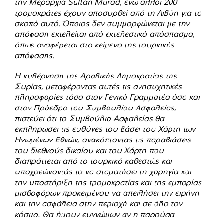
την Μεραρχία Sultan Murad, ενώ άλλοι 200
τρομοκράτες έχουν αποσυρθεί από τη Λιβύη για το
σκοπό αυτό. Όποιος δεν συμμορφώνεται με την
απόφαση εκτελείται από εκτελεστικό απόσπασμα,
όπως αναφέρεται στο κείμενο της τουρκικής
απόφασης.
Η κυβέρνηση της Αραβικής Δημοκρατίας της
Συρίας, μεταφέροντας αυτές τις ανησυχητικές
πληροφορίες τόσο στον Γενικό Γραμματέα όσο και
στον Πρόεδρο του Συμβουλίου Ασφαλείας,
πιστεύει ότι το Συμβούλιο Ασφαλείας θα
εκπληρώσει τις ευθύνες του βάσει του Χάρτη των
Ηνωμένων Εθνών, ανακόπτοντας τις παραβιάσεις
του διεθνούς δικαίου και του Χάρτη που
διαπράττεται από το τουρκικό καθεστώς και
υποχρεώνοντάς το να σταματήσει τη χορηγία και
την υποστήριξη της τρομοκρατίας και της εμπορίας
μισθοφόρων προκειμένου να απειλήσει την ειρήνη
και την ασφάλεια στην περιοχή και σε όλο τον
κόσμο. Θα ήμουν ευγνώμων αν η παρούσα