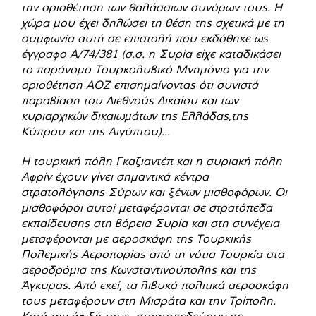
την οριοθέτηση των θαλάσσιων συνόρων τους. Η
χώρα μου έχει δηλώσει τη θέση της σχετικά με τη
συμφωνία αυτή σε επιστολή που εκδόθηκε ως
έγγραφο A/74/381 (σ.σ. η Συρία είχε καταδικάσει
το παράνομο Τουρκολυβικό Μνημόνιο για την
οριοθέτηση ΑΟΖ επισημαίνοντας ότι συνιστά
παραβίαση του Διεθνούς Δικαίου και των
κυριαρχικών δικαιωμάτων της Ελλάδας,της
Κύπρου και της Αιγύπτου)...
Η τουρκική πόλη Γκαζιαντέπ και η συριακή πόλη
Αφρίν έχουν γίνει σημαντικά κέντρα
στρατολόγησης Σύρων και ξένων μισθοφόρων. Οι
μισθοφόροι αυτοί μεταφέρονται σε στρατόπεδα
εκπαίδευσης στη βόρεια Συρία και στη συνέχεια
μεταφέρονται με αεροσκάφη της Τουρκικής
Πολεμικής Αεροπορίας από τη νότια Τουρκία στα
αεροδρόμια της Κωνσταντινούπολης και της
Άγκυρας. Από εκεί, τα λιβυκά πολιτικά αεροσκάφη
τους μεταφέρουν στη Μισράτα και την Τρίπολη.