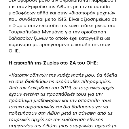
δεν αφορούν μόνο την απροκάλυπτη παρέμβαση
της στον Εμφύλιο της Λιβύης με την αποστολή
μισθοφόρων αλλά και στην «διασπορά» μαχητών
που συνδέονται με το ISIS. Είναι αξιοσημείωτο ότι
η Συρία στην επιστολή της κάνει ειδική μνεία στο
Τουρκολυβικό Μνημόνιο για την οριοθέτηση
θαλασσίων ζωνών το οποίο έχει καταγγείλει ως
παράνομο με προηγούμενη επιστολή της στον
ΟΗΕ.
Η επιστολή της Συρίας στο ΣΑ του ΟΗΕ:
«
Κατόπιν οδηγιών της κυβέρνησής μου, θα ήθελα
να σας διαβιβάσω τις ακόλουθες πληροφορίες.
Από τον Δεκέμβριο του 2019, οι τουρκικές αρχές
έχουν εντείνει τις προσπάθειές τους για την
πρόσληψη μισθοφόρων και την αποστολή τους
τακτικά αεροπορικώς και δια θαλάσσης για να
πολεμήσουν στη Λιβύη μετά τη σύναψη από τις
τουρκικές αρχές και την κυβέρνηση εθνικής
συμφωνίας της Λιβύης μιας συμφωνίας σχετικά με