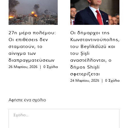
27η μέρα πολέμου:
Οι δήμαρχοι της
Οι επιθέσεις δεν
Κωνσταντινούπολης,
σταματούν, το
του Beylikdüzü και
αίνιγμα των
του Şişli
διαπραγματεύσεων
αναστέλλονται, ο
δήμος Shişli
26 Μαρτίου, 2026
|
0 Σχόλια
σφετερίζεται
24 Μαρτίου, 2025
|
0 Σχόλια
Αφήστε ένα σχόλιο
Comment