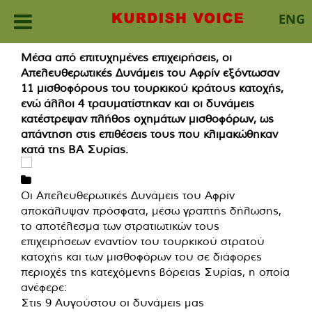
ENG
Skip
Μέσα από επιτυχημένες επιχειρήσεις, οι
to
Απελευθερωτικές Δυνάμεις του Αφρίν εξόντωσαν
content
11 μισθοφόρους του τουρκικού κράτους κατοχής,
ενώ άλλοι 4 τραυματίστηκαν και οι δυνάμεις
κατέστρεψαν πλήθος οχημάτων μισθοφόρων, ως
απάντηση στις επιθέσεις τους που κλιμακώθηκαν
κατά της ΒΑ Συρίας.
Οι Απελευθερωτικές Δυνάμεις του Αφρίν
αποκάλυψαν πρόσφατα, μέσω γραπτής δήλωσης,
το αποτέλεσμα των στρατιωτικών τους
επιχειρήσεων εναντίον του τουρκικού στρατού
κατοχής και των μισθοφόρων του σε διάφορες
περιοχές της κατεχόμενης βόρειας Συρίας, η οποία
ανέφερε:
Στις 9 Αυγούστου οι δυνάμεις μας