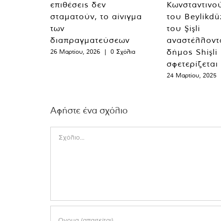
επιθέσεις δεν
Κωνσταντινο
σταματούν, το αίνιγμα
του Beylikdü
των
του Şişli
διαπραγματεύσεων
αναστέλλοντα
δήμος Shişli
26 Μαρτίου, 2026
|
0 Σχόλια
σφετερίζεται
24 Μαρτίου, 2025
Αφήστε ένα σχόλιο
Comment