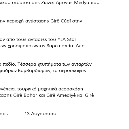
ρκικού στρατού στις Ζώνες Άμυνας Medya που
ην περιοχή αντίστασης Girê Cûdî στην
αν από τους αντάρτες του YJA Star
άτων χρησιμοποιώντας βαρέα όπλα. Από
το πεδίο. Τέσσερα χτυπήματα των ανταρτών
ν σφοδρών βομβαρδισμών, το αεροσκάφος
συνέπεια, τουρκικά μαχητικά αεροσκάφη
τασης Girê Bahar και Girê Amediyê και Girê
ικού στις 13 Αυγούστου.