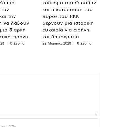
 Κόμμα
κάλεσμα του Οτσαλάν
 τον
και η κατάπαυση του
και την
πυρός του PKK
η να λάβουν
φέρνουν μια ιστορική
 μια διαρκή
ευκαιρία για ειρήνη
στική ειρήνη
και δημοκρατία
025
|
0 Σχόλια
22 Μαρτίου, 2025
|
0 Σχόλια