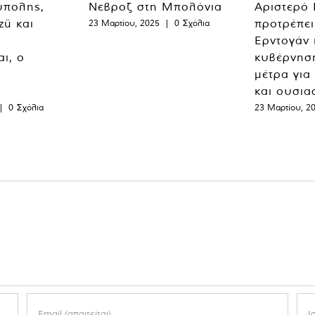
ύπολης,
Νεβροζ στη Μπολόνια
Αριστερό
zü και
προτρέπει
23 Μαρτίου, 2025
|
0 Σχόλια
Ερντογάν 
ι, ο
κυβέρνησ
μέτρα για
και ουσια
|
0 Σχόλια
23 Μαρτίου, 2