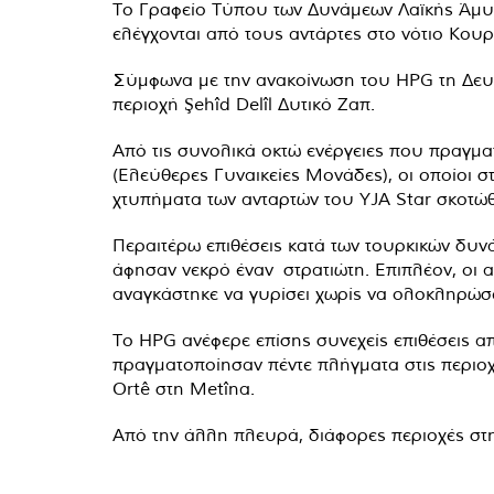
Το Γραφείο Τύπου των Δυνάμεων Λαϊκής Άμυν
ελέγχονται από τους αντάρτες στο νότιο Κουρδ
Σύμφωνα με την ανακοίνωση του HPG τη Δευτέ
περιοχή Şehîd Delîl Δυτικό Ζαπ.
Από τις συνολικά οκτώ ενέργειες που πραγμα
(Ελεύθερες Γυναικείες Μονάδες), οι οποίοι
χτυπήματα των ανταρτών του YJA Star σκοτώθη
Περαιτέρω επιθέσεις κατά των τουρκικών δυν
άφησαν νεκρό έναν στρατιώτη. Επιπλέον, οι
αναγκάστηκε να γυρίσει χωρίς να ολοκληρώσ
Το HPG ανέφερε επίσης συνεχείς επιθέσεις απ
πραγματοποίησαν πέντε πλήγματα στις περιοχές
Ortê στη Metîna.
Από την άλλη πλευρά, διάφορες περιοχές 