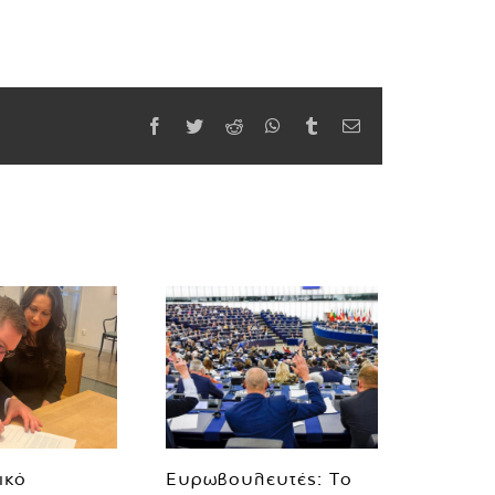
Facebook
Twitter
Reddit
WhatsApp
Tumblr
Email
ικό
Ευρωβουλευτές: Το