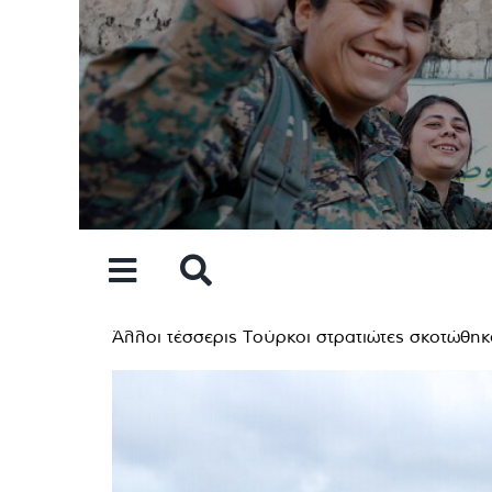
Skip
to
content
Άλλοι τέσσερις Τούρκοι στρατιώτες σκοτώθηκ