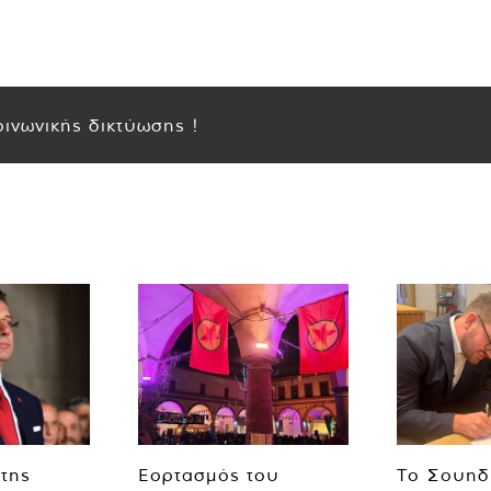
ινωνικής δικτύωσης !
 της
Εορτασμός του
Το Σουηδ