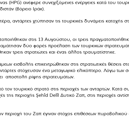
ας (HPG) ανέφερε συνεχιζόμενες ενέργειες κατά του του
ιστάν (βόρειο Ιράκ).
ρα, αντάρτες χτύπησαν τις τουρκικές δυνάμεις κατοχής στ
τοποιήθηκαν στις 13 Αυγούστου, οι τρεις πραγματοποιήθηκ
 σταμάτησαν δύο φορές προέλαση των τουρκικών στρατευμ
καν τρεις στρατιώτες και ένας άλλος τραυματίστηκε.
άμεων εισβολής επικεντρώθηκαν στις στρατιωτικές θέσεις σ
 αντάρτες στόχευσαν ένα μεταγωγικό ελικόπτερο. Λόγω τω
ει αποστολή ρίψης στρατευμάτων.
ό τον τουρκικό στρατό στις περιοχές των ανταρτών. Κατά 
 της περιοχής Şehîd Delîl Δυτικό Ζαπ, στις περιοχές αντίσ
στην περιοχή του Ζαπ έγιναν στόχος επιθέσεων πυροβολ