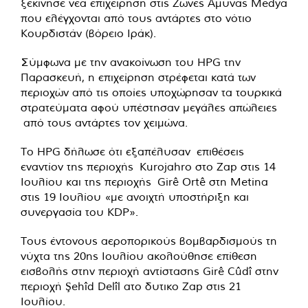
ξεκίνησε νέα επιχείρηση στις Ζώνες Άμυνας Medya
που ελέγχονται από τους αντάρτες στο νότιο
Κουρδιστάν (βόρειο Ιράκ).
Σύμφωνα με την ανακοίνωση του HPG την
Παρασκευή, η επιχείρηση στρέφεται κατά των
περιοχών από τις οποίες υποχώρησαν τα τουρκικά
στρατεύματα αφού υπέστησαν μεγάλες απώλειες
από τους αντάρτες τον χειμώνα.
Το HPG δήλωσε ότι εξαπέλυσαν επιθέσεις
εναντίον της περιοχής Kurojahro στο Zap στις 14
Ιουλίου και της περιοχής Girê Ortê στη Metina
στις 19 Ιουλίου «με ανοιχτή υποστήριξη και
συνεργασία του KDP».
Τους έντονους αεροπορικούς βομβαρδισμούς τη
νύχτα της 20ης Ιουλίου ακολούθησε επίθεση
εισβολής στην περιοχή αντίστασης Girê Cûdî στην
περιοχή Şehîd Delîl ατο δυτικο Zap στις 21
Ιουλίου.