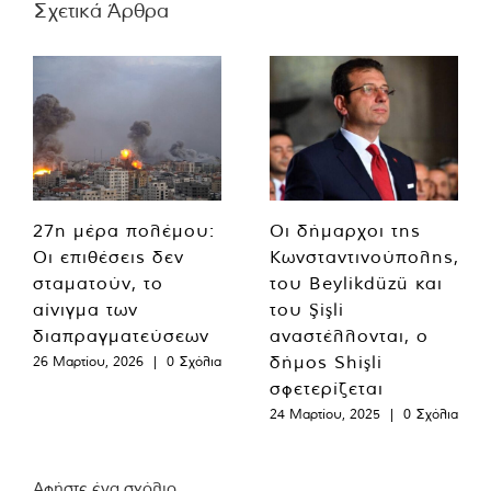
Σχετικά Άρθρα
27η μέρα πολέμου:
Οι δήμαρχοι της
Οι επιθέσεις δεν
Κωνσταντινούπολης,
σταματούν, το
του Beylikdüzü και
αίνιγμα των
του Şişli
διαπραγματεύσεων
αναστέλλονται, ο
δήμος Shişli
26 Μαρτίου, 2026
|
0 Σχόλια
σφετερίζεται
24 Μαρτίου, 2025
|
0 Σχόλια
Αφήστε ένα σχόλιο