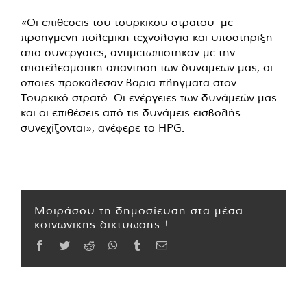
«Οι επιθέσεις του τουρκικού στρατού
με
προηγμένη πολεμική τεχνολογία και υποστήριξη
από συνεργάτες, αντιμετωπίστηκαν με την
αποτελεσματική απάντηση των δυνάμεών μας, οι
οποίες προκάλεσαν βαριά πλήγματα στον
Τουρκικό στρατό. Οι ενέργειες των δυνάμεών μας
και οι επιθέσεις από τις δυνάμεις εισβολής
συνεχίζονται», ανέφερε το HPG.
Μοιράσου τη δημοσίευση στα μέσα
κοινωνικής δικτύωσης !
Facebook
Twitter
Reddit
WhatsApp
Tumblr
Email