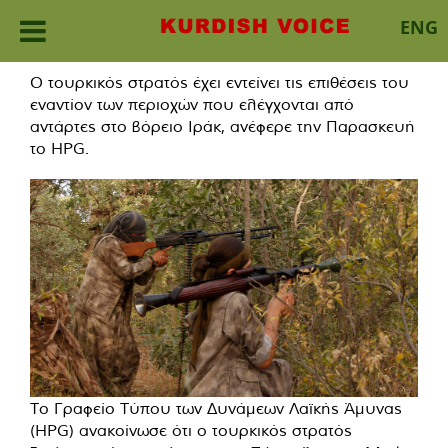
ENG
Skip
Ο τουρκικός στρατός έχει εντείνει τις επιθέσεις του
to
εναντίον των περιοχών που ελέγχονται από
content
αντάρτες στο βόρειο Ιράκ, ανέφερε την Παρασκευή
το HPG.
Το Γραφείο Τύπου των Δυνάμεων Λαϊκής Άμυνας
(HPG) ανακοίνωσε ότι ο τουρκικός στρατός