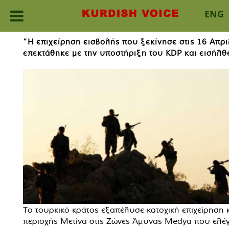
ENG
Skip
“Η επιχείρηση εισβολής που ξεκίνησε στις 16 Απρι
to
επεκτάθηκε με την υποστήριξη του KDP και εισήλθ
content
Το τουρκικό κράτος εξαπέλυσε κατοχική επιχείρηση 
περιοχής Μετίνα στις Ζώνες Άμυνας Medya που ελέγ