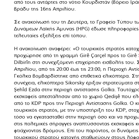
από τους αντάρτες στο νότιο Κουρδιστάν (βόρειο Ιράκ
βράδυ της 16ης Απριλίου.
Σε ανακοίνωσή του τη Δευτέρα, το Γραφείο Τύπου τ
Δυνάμεων Λαϊκής Άμυνας (HPG) έδωσε πληροφορίες γ
τελευταίες εξελίξεις επί τόπου.
Η ανακοίνωση αναφέρει: «Ο τουρκικός στρατός κατο
προχώρησε από τη γραμμή Girê Çarçel προς το Girê 
Dilbirîn στη συνεχιζόμενη επιχείρηση εισβολής του. Σ
Απριλίου, από τις 20:00 έως τις 23:00, η ​​Περιοχή Αντ
Γκόλκα βομβαρδίστηκε από επιθετικά ελικόπτερα. Στ
συνέχεια, ελικόπτερα Sikorsky έριξαν στρατεύματα στ
Şehîd Ezda στην περιοχή αντίστασης Golka. Ταυτόχρ
εκσκαφείς απεστάλησαν από το χωριό Qedişê που ελ
από το KDP προς την Περιοχή Αντίστασης Golka. Ο κ
τουρκικός στρατός, με την υποστήριξη του KDP, στοχ
τόσο να εγκατασταθεί στην περιοχή όσο και να προχ
στις πολεμικές σήραγγες αναπτύσσοντας εκσκαφείς κ
φτιάχνοντας δρόμους. Επί του παρόντος, οι δυνάμεις
τουρκικού στρατού κατοχής σταθμεύουν στους λόφο