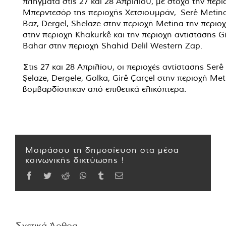
πλήγματα στις 27 και 28 Απριλίου, με στόχο την περι
Μπερντεσόρ της περιοχής Χετσιουμράν, Seré Metina,
Baz, Dergel, Shelaze στην περιοχή Metina την περιο
στην περιοχή Khakurkê και την περιοχή αντίστασης G
Bahar στην περιοχή Shahid Delil Western Zap.
Στις 27 και 28 Απριλίου, οι περιοχές αντίστασης Serê
Şelaze, Dergele, Golka, Girê Çarçel στην περιοχή Met
βομβαρδίστηκαν από επιθετικά ελικόπτερα.
Μοιράσου τη δημοσίευση στα μέσα
κοινωνικής δικτύωσης !
Facebook
Twitter
Reddit
WhatsApp
Tumblr
Email
Σχετικά Άρθρα