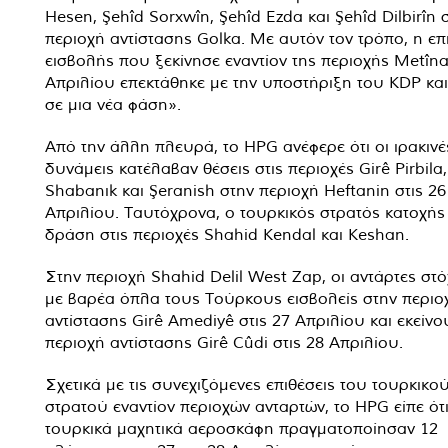
Hesen, Şehîd Sorxwîn, Şehîd Ezda και Şehîd Dilbirîn 
περιοχή αντίστασης Golka. Με αυτόν τον τρόπο, η επ
εισβολής που ξεκίνησε εναντίον της περιοχής Metîna
Απριλίου επεκτάθηκε με την υποστήριξη του KDP και
σε μια νέα φάση».
Από την άλλη πλευρά, το HPG ανέφερε ότι οι ιρακινέ
δυνάμεις κατέλαβαν θέσεις στις περιοχές Girê Pirbil
Shabanık και Şeranish στην περιοχή Heftanin στις 26
Απριλίου. Ταυτόχρονα, ο τουρκικός στρατός κατοχής
δράση στις περιοχές Shahid Kendal και Keshan.
Στην περιοχή Shahid Delil West Zap, οι αντάρτες στ
με βαρέα όπλα τους Τούρκους εισβολείς στην περιο
αντίστασης Girê Amediyê στις 27 Απριλίου και εκείνο
περιοχή αντίστασης Girê Cûdi στις 28 Απριλίου.
Σχετικά με τις συνεχιζόμενες επιθέσεις του τουρκικο
στρατού εναντίον περιοχών ανταρτών, το HPG είπε ότ
τουρκικά μαχητικά αεροσκάφη πραγματοποίησαν 12