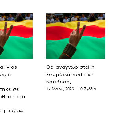
αι γιος
Θα αναγνωριστεί η
ν, η
κουρδική πολιτική
βούληση;
τηκε σε
17 Μαΐου, 2026
|
0 Σχόλια
ίθεση στη
6
|
0 Σχόλια