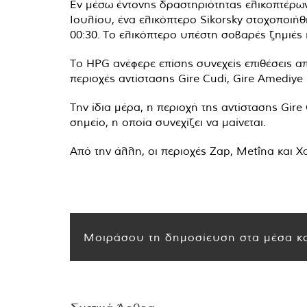
Εν μέσω έντονης δραστηριότητας ελικοπτέρων 
Ιουλίου, ένα ελικόπτερο Sikorsky στοχοποιή
00:30. Το ελικόπτερο υπέστη σοβαρές ζημιές
Το HPG ανέφερε επίσης συνεχείς επιθέσεις απ
περιοχές αντίστασης Gire Cudi, Gire Amediye 
Την ίδια μέρα, η περιοχή της αντίστασης Gi
σημείο, η οποία συνεχίζει να μαίνεται.
Από την άλλη, οι περιοχές Zap, Metîna και 
Μοιράσου τη δημοσίευση στα μέσα κο