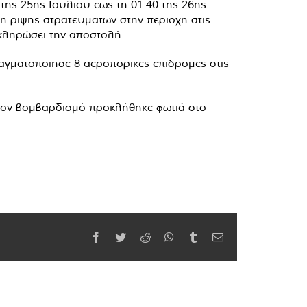
της 25ης Ιουλίου έως τη 01:40 της 26ης
ή ρίψης στρατευμάτων στην περιοχή στις
οκληρώσει την αποστολή.
ραγματοποίησε 8 αεροπορικές επιδρομές στις
ό τον βομβαρδισμό προκλήθηκε φωτιά στο
Facebook
Twitter
Reddit
WhatsApp
Tumblr
Email