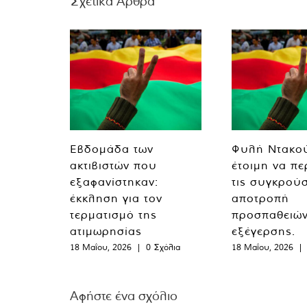
Σχετικά Άρθρα
Εβδομάδα των
Φυλή Ντακο
ακτιβιστών που
έτοιμη να πε
εξαφανίστηκαν:
τις συγκρούσ
έκκληση για τον
αποτροπή
τερματισμό της
προσπαθειώ
ατιμωρησίας
εξέγερσης.
18 Μαΐου, 2026
|
0 Σχόλια
18 Μαΐου, 2026
|
Αφήστε ένα σχόλιο