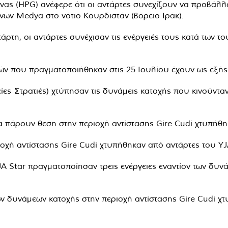
ας (HPG) ανέφερε ότι οι αντάρτες συνεχίζουν να προβάλλ
νών Medya στο νότιο Κουρδιστάν (βόρειο Ιράκ).
ρτη, οι αντάρτες συνέχισαν τις ενέργειές τους κατά των τ
ρτών που πραγματοποιήθηκαν στις 25 Ιουλίου έχουν ως εξής
ίες Στρατιές) χτύπησαν τις δυνάμεις κατοχής που κινούνταν
πάρουν θεση στην περιοχή αντίστασης Gire Cudi χτυπήθηκα
οχή αντίστασης Gire Cudi χτυπήθηκαν από αντάρτες του YJA
ου YJA Star πραγματοποίησαν τρεις ενέργειες εναντίον των
των δυνάμεων κατοχής στην περιοχή αντίστασης Gire Cudi χ