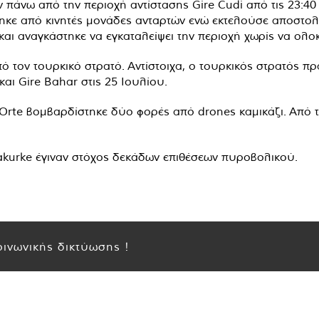
πάνω από την περιοχή αντίστασης Gire Cudi από τις 23:40 
θηκε από κινητές μονάδες ανταρτών ενώ εκτελούσε αποστολ
 και αναγκάστηκε να εγκαταλείψει την περιοχή χωρίς να ολ
ό τον τουρκικό στρατό. Αντίστοιχα, ο τουρκικός στρατός π
και Gire Bahar στις 25 Ιουλίου.
re Orte βομβαρδίστηκε δύο φορές από drones καμικάζι. Απ
Xakurke έγιναν στόχος δεκάδων επιθέσεων πυροβολικού.
ινωνικής δικτύωσης !