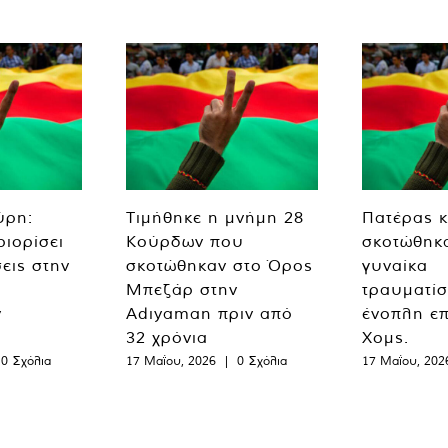
ύρη:
Τιμήθηκε η μνήμη 28
Πατέρας κ
ριορίσει
Κούρδων που
σκοτώθηκα
εις στην
σκοτώθηκαν στο Όρος
γυναίκα
Μπεζάρ στην
τραυματίσ
ν
Adıyaman πριν από
ένοπλη επ
32 χρόνια
Χομς.
0 Σχόλια
17 Μαΐου, 2026
|
0 Σχόλια
17 Μαΐου, 202