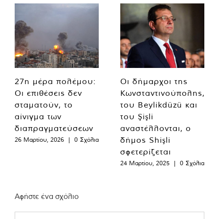
27η μέρα πολέμου:
Οι δήμαρχοι της
Οι επιθέσεις δεν
Κωνσταντινούπολης,
σταματούν, το
του Beylikdüzü και
αίνιγμα των
του Şişli
διαπραγματεύσεων
αναστέλλονται, ο
δήμος Shişli
26 Μαρτίου, 2026
|
0 Σχόλια
σφετερίζεται
24 Μαρτίου, 2025
|
0 Σχόλια
Αφήστε ένα σχόλιο
Comment