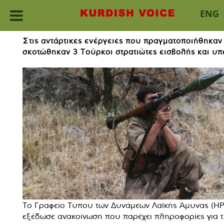
ENG
Skip
Στις αντάρτικες ενέργειες που πραγματοποιήθηκαν 
to
σκοτώθηκαν 3 Τούρκοι στρατιώτες εισβολής και υπέ
content
Το Γραφείο Τύπου των Δυνάμεων Λαϊκής Άμυνας (H
εξέδωσε ανακοίνωση που παρέχει πληροφορίες για τ