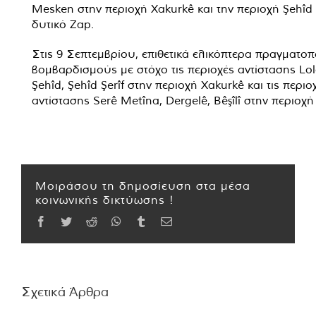
Mesken στην περιοχή Xakurkê και την περιοχή Şehîd 
δυτικό Zap.
Στις 9 Σεπτεμβρίου, επιθετικά ελικόπτερα πραγματοπ
βομβαρδισμούς με στόχο τις περιοχές αντίστασης Lol
Şehîd, Şehîd Şerîf στην περιοχή Xakurkê και τις περιο
αντίστασης Serê Metîna, Dergelê, Bêşîlî στην περιοχή
Μοιράσου τη δημοσίευση στα μέσα
κοινωνικής δικτύωσης !
Facebook
Twitter
Reddit
WhatsApp
Tumblr
Email
Σχετικά Άρθρα