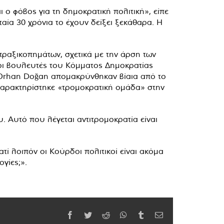
 ο φόβος για τη δημοκρατική πολιτική», είπε
αία 30 χρόνια το έχουν δείξει ξεκάθαρα. Η
πραξικοπημάτων, σχετικά με την άρση των
οι βουλευτές του Κόμματος Δημοκρατίας
αι Orhan Doğan απομακρύνθηκαν βίαια από το
 χαρακτηρίστηκε «τρομοκρατική ομάδα
» στην
. Αυτό που λέγεται αντιτρομοκρατία είναι
τί λοιπόν οι Κούρδοι πολιτικοί είναι ακόμα
γίες;».
Facebook
Twitter
Reddit
WhatsApp
Tumblr
Email