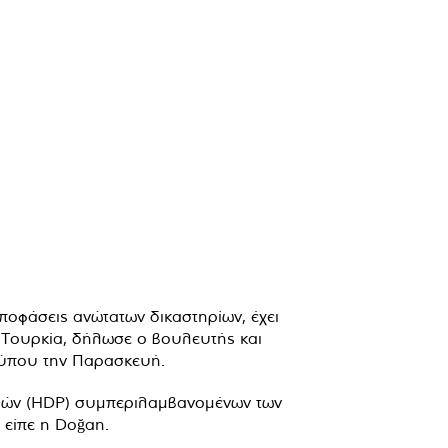
οφάσεις ανώτατων δικαστηρίων, έχει
 Τουρκία, δήλωσε ο βουλευτής και
ύπου την Παρασκευή.
Λαών (HDP) συμπεριλαμβανομένων των
 είπε η Doğan.