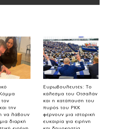
ικό
Ευρωβουλευτές: Το
 Κόμμα
κάλεσμα του Οτσαλάν
 τον
και η κατάπαυση του
και την
πυρός του PKK
η να λάβουν
φέρνουν μια ιστορική
 μια διαρκή
ευκαιρία για ειρήνη
στική ειρήνη
και δημοκρατία