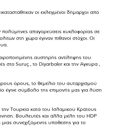
ικαταστάθηκαν οι εκλεγμένοι δήμαρχοι από
αν πολύμηνες απαγορεύσεις κυκλοφορίας σε
λιτών στη χώρα έγιναν πιθανοί στόχοι. Οι
τυα.
καιροποιημένης αυστηρής αντίληψης του
γές στο
Suruç
,
το Diyarbakır
και
την Άγκυρα
,
αρους όρους, το θεμέλιο του αυταρχισμού
ο έγινε σύμβολο της επιμονής μας για λύση
 την Τουρκία κατά του Ισλαμικού Κράτους
βέρνηση. Βουλευτές και άλλα μέλη του HDP
ος μιας συνεχιζόμενης υπόθεσης για το