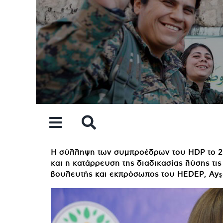
Skip
to
content
Η σύλληψη των συμπροέδρων του HDP το 201
και η κατάρρευση της διαδικασίας λύσης τι
βουλευτής και εκπρόσωπος του HEDEP, Ayş