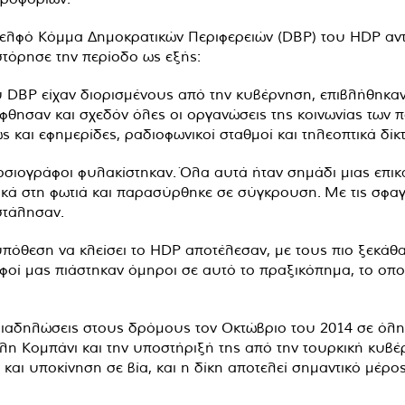
δελφό Κόμμα Δημοκρατικών Περιφερειών (DBP) του HDP αντ
τόρησε την περίοδο ως εξής:
υ DBP είχαν διορισμένους από την κυβέρνηση, επιβλήθηκ
φθησαν και σχεδόν όλες οι οργανώσεις της κοινωνίας των πο
ς και εφημερίδες, ραδιοφωνικοί σταθμοί και τηλεοπτικά δίκ
μοσιογράφοι φυλακίστηκαν. Όλα αυτά ήταν σημάδι μιας επι
κά στη φωτιά και παρασύρθηκε σε σύγκρουση. Με τις σφα
στάλησαν.
πόθεση να κλείσει το HDP αποτέλεσαν, με τους πιο ξεκάθ
οί μας πιάστηκαν όμηροι σε αυτό το πραξικόπημα, το οποί
ιαδηλώσεις στους δρόμους τον Οκτώβριο του 2014 σε όλη
όλη Κομπάνι και την υποστήριξή της από την τουρκική κυ
 και υποκίνηση σε βία, και η δίκη αποτελεί σημαντικό μέρ