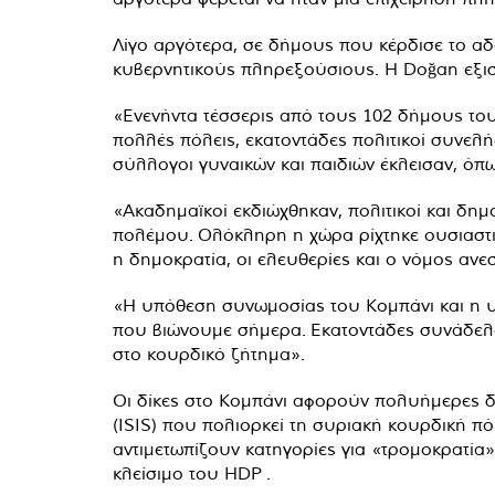
Λίγο αργότερα, σε δήμους που κέρδισε το α
κυβερνητικούς πληρεξούσιους. Η Doğan εξισ
«Ενενήντα τέσσερις από τους 102 δήμους το
πολλές πόλεις, εκατοντάδες πολιτικοί συνελή
σύλλογοι γυναικών και παιδιών έκλεισαν, όπω
«Ακαδημαϊκοί εκδιώχθηκαν, πολιτικοί και δη
πολέμου. Ολόκληρη η χώρα ρίχτηκε ουσιαστι
η δημοκρατία, οι ελευθερίες και ο νόμος ανε
«Η υπόθεση συνωμοσίας του Κομπάνι και η υ
που βιώνουμε σήμερα. Εκατοντάδες συνάδελφ
στο κουρδικό ζήτημα».
Οι δίκες στο Κομπάνι αφορούν πολυήμερες δ
(ISIS) που πολιορκεί τη συριακή κουρδική π
αντιμετωπίζουν κατηγορίες για «τρομοκρατία
»
κλείσιμο του HDP
.