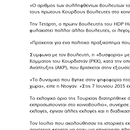
«Ο αριθμός των συλληφθέντων βουλευτών του
τους πρώτους Κούρδους βουλευτές στο κοινοβ
Την Τετάρτη, ο πρώην βουλευτής του HDP 
φυλακιστεί πολλοί άλλοι βουλευτές, οι λεγό
«Πρόκειται για ένα πολιτικό πραξικόπημα που
Σύμφωνα με τον βουλευτή, η «δυσφορία» με τ
Κόμματος του Κουρδιστάν (PKK), κατά την οπ
Ανάπτυξης (AKP), που βρίσκεται στην εξουσί
«Το δυναμικό που βγήκε στην ψηφοφορία ήταν 
χώρα», είπε η Ντογάν. «Στις 7 Ιουνίου 2015 
Το εκλογικό όριο της Τουρκίας διατηρήθηκε σ
εκπροσωπούνται στο κοινοβούλιο», συνέχισε. 
εκλογές, έγιναν άλλες εκλογές και η διαδικ
Τον Ιούλιο που ακολούθησαν τις ιστορικές ε
αργότερα φέρεται να ήταν μια επιχείρηση πλ