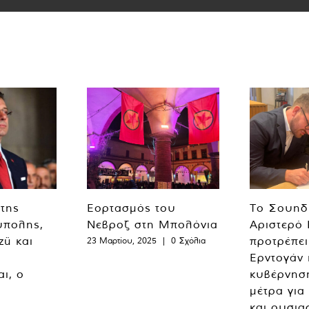
 της
Εορτασμός του
Το Σουηδ
ύπολης,
Νεβροζ στη Μπολόνια
Αριστερό
zü και
προτρέπει
23 Μαρτίου, 2025
|
0 Σχόλια
Ερντογάν 
ι, ο
κυβέρνησ
μέτρα για
και ουσια