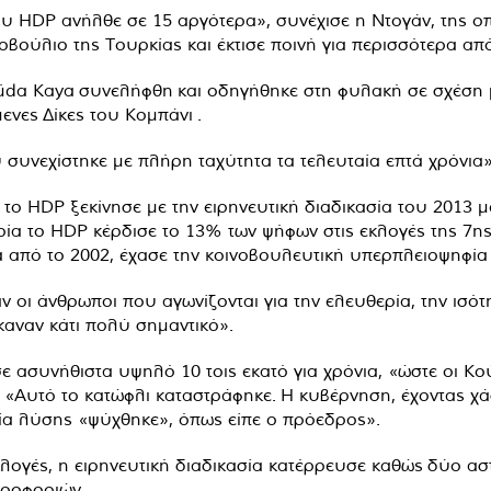
 HDP ανήλθε σε 15 αργότερα», συνέχισε η Ντογάν, της ο
ούλιο της Τουρκίας και έκτισε ποινή για περισσότερα από 
Hüda Kaya
συνελήφθη
και οδηγήθηκε στη φυλακή σε σχέση μ
μενες
Δίκες του Κομπάνι
.
 συνεχίστηκε με πλήρη ταχύτητα τα τελευταία επτά χρόνια»
ο HDP ξεκίνησε με την ειρηνευτική διαδικασία του 2013 μ
οία το HDP κέρδισε το 13% των ψήφων στις εκλογές της 7ης
α από το 2002, έχασε την κοινοβουλευτική υπερπλειοψηφία 
οι άνθρωποι που αγωνίζονται για την ελευθερία, την ισότη
έκαναν κάτι πολύ σημαντικό».
ε ασυνήθιστα υψηλό 10 τοις εκατό για χρόνια, «ώστε οι Κο
«Αυτό το κατώφλι καταστράφηκε. Η κυβέρνηση, έχοντας χάσ
ασία λύσης «ψύχθηκε», όπως είπε ο πρόεδρος».
κλογές, η ειρηνευτική διαδικασία κατέρρευσε καθώς
δύο ασ
ηροφοριών.