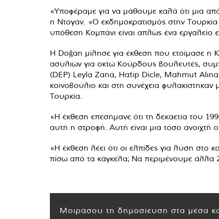
«Υποφέραμε για να μάθουμε καλά ότι μια από 
η Ντογάν. «Ο εκδημοκρατισμός στην Τουρκία 
υπόθεση Κομπάνι είναι απλώς ένα εργαλείο ε
Η Doğan μίλησε για έκθεση που ετοίμασε η Κ
ασυλιών για οκτώ Κούρδους βουλευτές, συμ
(DEP) Leyla Zana, Hatip Dicle, Mahmut Alına
κοινοβούλιο και στη συνέχεια φυλακίστηκαν 
Τουρκία.
«Η έκθεση επεσήμανε ότι τη δεκαετία του 199
αυτή η στροφή. Αυτή είναι μια τόσο ανοιχτή 
«Η έκθεση λέει ότι οι ελπίδες για λύση στο κ
πίσω από τα κάγκελα; Να περιμένουμε άλλα 2
Μοιράσου τη δημοσίευση στα μέσα κο