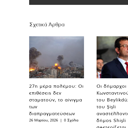
Σχετικά Άρθρα
27η μέρα πολέμου: Οι
Οι δήμαρχοι
επιθέσεις δεν
Κωνσταντινο
σταματούν, το αίνιγμα
του Beylikdü
των
του Şişli
διαπραγματεύσεων
αναστέλλοντα
δήμος Shişli
26 Μαρτίου, 2026
|
0 Σχόλια
σφετερίζεται