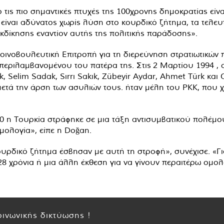
τις πιο σημαντικές πτυχές της 100χρονης δημοκρατίας είναι
είναι αδύνατος χωρίς λύση στο κουρδικό ζήτημα, τα τελευτ
κδίκησης εναντίον αυτής της πολιτικής παράδοσης».
οινοβουλευτική Επιτροπή για τη διερεύνηση στρατιωτικών 
περιλαμβανομένου του πατέρα της. Στις
2 Μαρτίου 1994
, 
k, Selim Sadak, Sırrı Sakık, Zübeyir Aydar, Ahmet Türk κ
μετά την άρση των ασυλιών τους. ήταν μέλη του PKK, που
0 η Τουρκία στράφηκε σε μια τάξη αντισυμβατικού πολέμου
ομολογία», είπε η Doğan.
ουρδικό ζήτημα έσβησαν με αυτή τη στροφή», συνέχισε. «Για
8 χρόνια ή μια άλλη έκθεση για να γίνουν περαιτέρω ομολο
ινωνικής δικτύωσης !