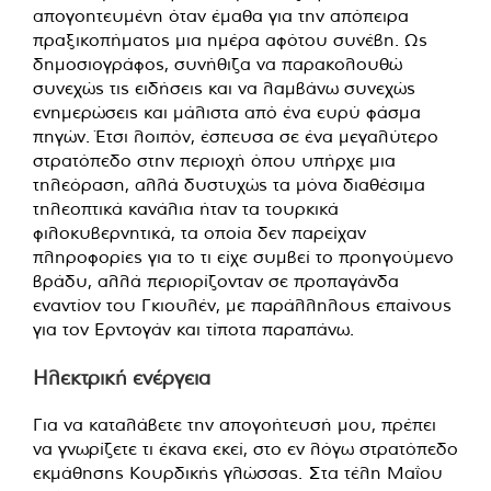
απογοητευμένη όταν έμαθα για την απόπειρα
πραξικοπήματος μια ημέρα αφότου συνέβη. Ως
δημοσιογράφος, συνήθιζα να παρακολουθώ
συνεχώς τις ειδήσεις και να λαμβάνω συνεχώς
ενημερώσεις και μάλιστα από ένα ευρύ φάσμα
πηγών. Έτσι λοιπόν, έσπευσα σε ένα μεγαλύτερο
στρατόπεδο στην περιοχή όπου υπήρχε μια
τηλεόραση, αλλά δυστυχώς τα μόνα διαθέσιμα
τηλεοπτικά κανάλια ήταν τα τουρκικά
φιλοκυβερνητικά, τα οποία δεν παρείχαν
πληροφορίες για το τι είχε συμβεί το προηγούμενο
βράδυ, αλλά περιορίζονταν σε προπαγάνδα
εναντίον του Γκιουλέν, με παράλληλους επαίνους
για τον Ερντογάν και τίποτα παραπάνω.
Ηλεκτρική ενέργεια
Για να καταλάβετε την απογοήτευσή μου, πρέπει
να γνωρίζετε τι έκανα εκεί, στο εν λόγω στρατόπεδο
εκμάθησης Κουρδικής γλώσσας. Στα τέλη Μαΐου