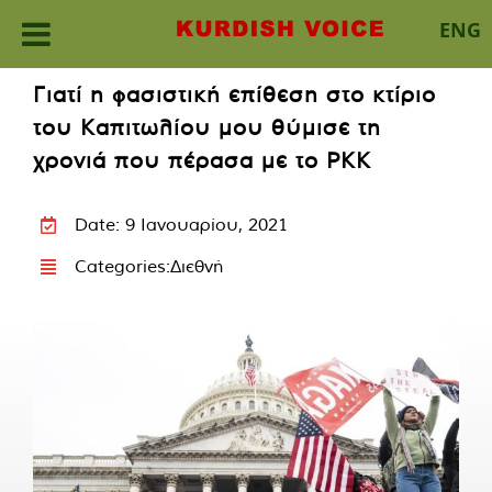
ENG
Skip
Γιατί η φασιστική επίθεση στο κτίριο
to
του Καπιτωλίου μου θύμισε τη
content
χρονιά που πέρασα με το PKK
Date: 9 Ιανουαρίου, 2021
Categories:
Διεθνή