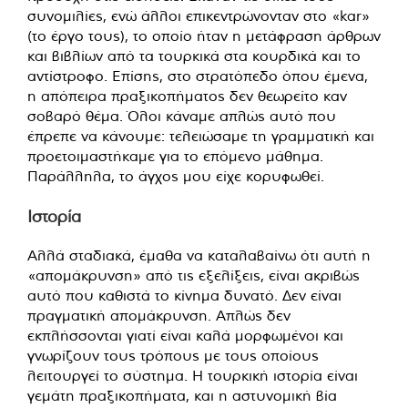
συνομιλίες, ενώ άλλοι επικεντρώνονταν στο «kar»
(το έργο τους), το οποίο ήταν η μετάφραση άρθρων
και βιβλίων από τα τουρκικά στα κουρδικά και το
αντίστροφο. Επίσης, στο στρατόπεδο όπου έμενα,
η απόπειρα πραξικοπήματος δεν θεωρείτο καν
σοβαρό θέμα. Όλοι κάναμε απλώς αυτό που
έπρεπε να κάνουμε: τελειώσαμε τη γραμματική και
προετοιμαστήκαμε για το επόμενο μάθημα.
Παράλληλα, το άγχος μου είχε κορυφωθεί.
Ιστορία
Αλλά σταδιακά, έμαθα να καταλαβαίνω ότι αυτή η
«απομάκρυνση» από τις εξελίξεις, είναι ακριβώς
αυτό που καθιστά το κίνημα δυνατό. Δεν είναι
πραγματική απομάκρυνση. Απλώς δεν
εκπλήσσονται γιατί είναι καλά μορφωμένοι και
γνωρίζουν τους τρόπους με τους οποίους
λειτουργεί το σύστημα. Η τουρκική ιστορία είναι
γεμάτη πραξικοπήματα, και η αστυνομική βία