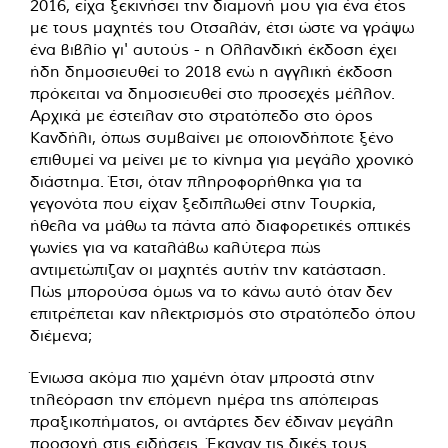
2016, είχα ξεκινήσει την διαμονή μου για ένα έτος
με τους μαχητές του Οτσαλάν, έτσι ώστε να γράψω
ένα βιβλίο γι' αυτούς - η Ολλανδική έκδοση έχει
ήδη δημοσιευθεί το 2018 ενώ η αγγλική έκδοση
πρόκειται να δημοσιευθεί στο προσεχές μέλλον.
Αρχικά με έστειλαν στο στρατόπεδο στο όρος
Κανδήλι, όπως συμβαίνει με οποιονδήποτε ξένο
επιθυμεί να μείνει με το κίνημα για μεγάλο χρονικό
διάστημα. Έτσι, όταν πληροφορήθηκα για τα
γεγονότα που είχαν ξεδιπλωθεί στην Τουρκία,
ήθελα να μάθω τα πάντα από διαφορετικές οπτικές
γωνίες για να καταλάβω καλύτερα πώς
αντιμετώπιζαν οι μαχητές αυτήν την κατάσταση.
Πώς μπορούσα όμως να το κάνω αυτό όταν δεν
επιτρέπεται καν ηλεκτρισμός στο στρατόπεδο όπου
διέμενα;
Ένιωσα ακόμα πιο χαμένη όταν μπροστά στην
τηλεόραση την επόμενη ημέρα της απόπειρας
πραξικοπήματος, οι αντάρτες δεν έδιναν μεγάλη
προσοχή στις ειδήσεις. Έκαναν τις δικές τους