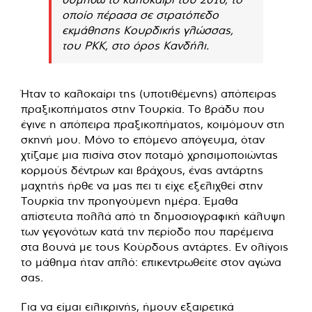
οποίο πέρασα σε στρατόπεδο
εκμάθησης Κουρδικής γλώσσας,
του PKK, στο όρος Κανδήλι.
Ήταν το καλοκαίρι της (υποτιθέμενης) απόπειρας
πραξικοπήματος στην Τουρκία. Το βράδυ που
έγινε η απόπειρα πραξικοπήματος, κοιμόμουν στη
σκηνή μου. Μόνο το επόμενο απόγευμα, όταν
χτίζαμε μια πισίνα στον ποταμό χρησιμοποιώντας
κορμούς δέντρων και βράχους, ένας αντάρτης
μαχητής ήρθε να μας πει τι είχε εξελιχθεί στην
Τουρκία την προηγούμενη ημέρα. Έμαθα
απίστευτα πολλά από τη δημοσιογραφική κάλυψη
των γεγονότων κατά την περίοδο που παρέμεινα
στα βουνά με τους Κούρδους αντάρτες. Εν ολίγοις
το μάθημα ήταν απλό: επικεντρωθείτε στον αγώνα
σας.
Για να είμαι ειλικρινής, ήμουν εξαιρετικά