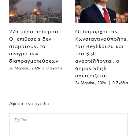
27η μέρα πολέμου:
Οι δήμαρχοι της
Οι επιθέσεις δεν
Κωνσταντινούπολης,
σταματούν, το
του Beylikdüzü και
αίνιγμα των
του Şişli
διαπραγματεύσεων
αναστέλλονται, ο
δήμος Shişli
26 Μαρτίου, 2026
|
0 Σχόλια
σφετερίζεται
24 Μαρτίου, 2025
|
0 Σχόλια
Αφήστε ένα σχόλιο
Comment