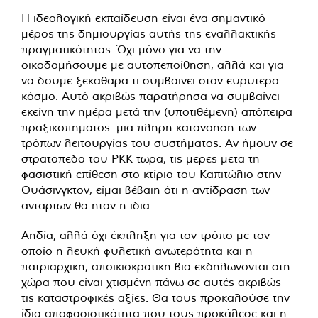
Η ιδεολογική εκπαίδευση είναι ένα σημαντικό
μέρος της δημιουργίας αυτής της εναλλακτικής
πραγματικότητας. Όχι μόνο για να την
οικοδομήσουμε με αυτοπεποίθηση, αλλά και για
να δούμε ξεκάθαρα τι συμβαίνει στον ευρύτερο
κόσμο. Αυτό ακριβώς παρατήρησα να συμβαίνει
εκείνη την ημέρα μετά την (υποτιθέμενη) απόπειρα
πραξικοπήματος: μια πλήρη κατανόηση των
τρόπων λειτουργίας του συστήματος. Αν ήμουν σε
στρατόπεδο του PKK τώρα, τις μέρες μετά τη
φασιστική επίθεση στο κτίριο του Καπιτώλιο στην
Ουάσινγκτον, είμαι βέβαιη ότι η αντίδραση των
ανταρτών θα ήταν η ίδια.
Αηδία, αλλά όχι έκπληξη για τον τρόπο με τον
οποίο η λευκή φυλετική ανωτερότητα και η
πατριαρχική, αποικιοκρατική βία εκδηλώνονται στη
χώρα που είναι χτισμένη πάνω σε αυτές ακριβώς
τις καταστροφικές αξίες. Θα τους προκαλούσε την
ίδια αποφασιστικότητα που τους προκάλεσε και η