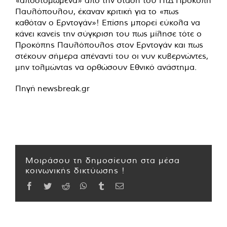
«αποστομωμένα» από την στάση του ΠτΔ Προκόπη
Παυλόπουλου, έκαναν κριτική για το «πως
καθόταν ο Ερντογάν»! Επίσης μπορεί εύκολα να
κάνει κανείς την σύγκριση του πως μίλησε τότε ο
Προκόπης Παυλόπουλος στον Ερντογάν και πως
στέκουν σήμερα απέναντί του οι νυν κυβερνώντες,
μην τολμώντας να ορθώσουν Εθνικό ανάστημα.
Πηγή newsbreak.gr
Μοιράσου τη δημοσίευση στα μέσα
κοινωνικής δικτύωσης !
Facebook
Twitter
Reddit
WhatsApp
Tumblr
Email