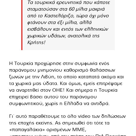
Τα τουρκικά ερευνητικά που κάποτε
σταματούσαν στα 60 μίλια μακριά
από το Καστελόριζο, τώρα όχι μόνο
φτάνουν στα έξι μίλια, αλλά
εισβάλουν και εντός των ελληνικών
χωρικών υδάτων, ανατολικά της
Κρήτης!
Η Τουρκία προχώρησε στην συμφωνία ενός
παράνομου μνημονίου καθορισμό θαλάσσιων
ζωνών με την Λιβύη, το οποίο καταπατά ακόμα και
τα χωρικά μας ύδατα. Και όμως, εμείς επιτρέψαμε
να αναρτηθεί στον ΟΗΕ! Και σήμερα η Τουρκία
επιχειρεί βάσει αυτού του παράνομου
συμφωνητικού, χωρίς η Ελλάδα να αντιδρά.
Γι΄ αυτό παραθέτουμε το όλο video των δηλώσεων
της εποχής εκείνης. Ας σημειωθεί ότι τότε τα
«παπαγαλάκια» ορισμένων ΜΜΕ,