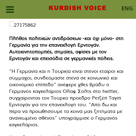
ENG
Skip
to
content
Πλήθος πολιτικών αντιδράσεων -και όχι μόνο- στη
Γερμανία για την επανεκλογή Ερντογάν.
Αυτοκινητοπομπές, σημαίες, αφίσες με τον
Ερντογάν και επεισόδια σε γερμανικές πόλεις.
“Η Γερμανία και η Τουρκία είναι στενοί εταίροι και
σύμμαχοι, συνδεόμαστε στενά σε κοινωνικό και
οικονομικό επίπεδο” ανέφερε χθες βράδυ ο
Γερμανός καγκελάριος Όλαφ Σολτς στο twitter,
συγχαίροντας τον Τούρκο προεδρο Ρετζέπ Ταγίπ
Ερντογάν για την επανεκλογή του. “Από δω και
πέρα να προωθήσουμε τα κοινά μας ζητήματα με
ανανεωμένο σθένος” υπογράμμισε ο Γερμανός
καγκελάριος.