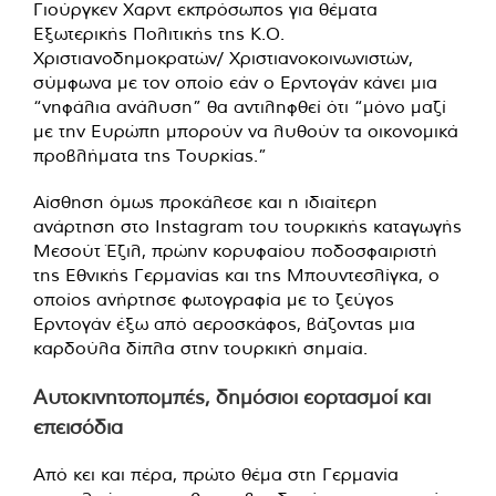
Γιούργκεν Χαρντ εκπρόσωπος για θέματα
Εξωτερικής Πολιτικής της Κ.Ο.
Χριστιανοδημοκρατών/ Χριστιανοκοινωνιστών,
σύμφωνα με τον οποίο εάν ο Ερντογάν κάνει μια
“νηφάλια ανάλυση” θα αντιληφθεί ότι “μόνο μαζί
με την Ευρώπη μπορούν να λυθούν τα οικονομικά
προβλήματα της Τουρκίας.”
Αίσθηση όμως προκάλεσε και η ιδιαίτερη
ανάρτηση στο Instagram του τουρκικής καταγωγής
Μεσούτ Έζιλ, πρώην κορυφαίου ποδοσφαιριστή
της Εθνικής Γερμανίας και της Μπουντεσλίγκα, ο
οποίος ανήρτησε φωτογραφία με το ζεύγος
Ερντογάν έξω από αεροσκάφος, βάζοντας μια
καρδούλα δίπλα στην τουρκική σημαία.
Αυτοκινητοπομπές, δημόσιοι εορτασμοί και
επεισόδια
Από κει και πέρα, πρώτο θέμα στη Γερμανία