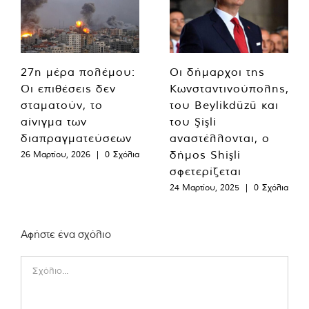
27η μέρα πολέμου:
Οι δήμαρχοι της
Οι επιθέσεις δεν
Κωνσταντινούπολης,
σταματούν, το
του Beylikdüzü και
αίνιγμα των
του Şişli
διαπραγματεύσεων
αναστέλλονται, ο
δήμος Shişli
26 Μαρτίου, 2026
|
0 Σχόλια
σφετερίζεται
24 Μαρτίου, 2025
|
0 Σχόλια
Αφήστε ένα σχόλιο
Comment