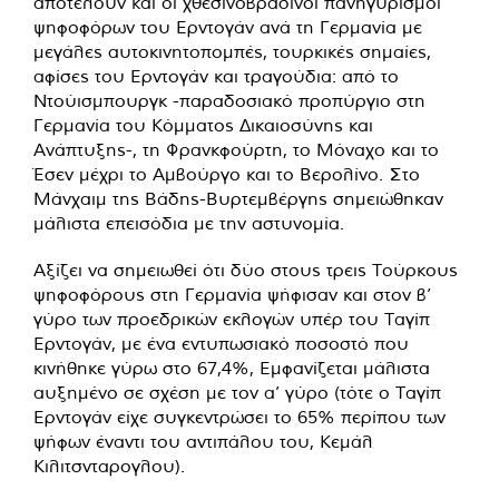
αποτελούν και οι χθεσινοβραδινοί πανηγυρισμοί
ψηφοφόρων του Ερντογάν ανά τη Γερμανία με
μεγάλες αυτοκινητοπομπές, τουρκικές σημαίες,
αφίσες του Ερντογάν και τραγούδια: από το
Ντούισμπουργκ -παραδοσιακό προπύργιο στη
Γερμανία του Κόμματος Δικαιοσύνης και
Ανάπτυξης-, τη Φρανκφούρτη, το Μόναχο και το
Έσεν μέχρι το Αμβούργο και το Βερολίνο. Στο
Μάνχαιμ της Βάδης-Βυρτεμβέργης σημειώθηκαν
μάλιστα επεισόδια με την αστυνομία.
Αξίζει να σημειωθεί ότι δύο στους τρεις Τούρκους
ψηφοφόρους στη Γερμανία ψήφισαν και στον β’
γύρο των προεδρικών εκλογών υπέρ του Ταγίπ
Ερντογάν, με ένα εντυπωσιακό ποσοστό που
κινήθηκε γύρω στο 67,4%, Εμφανίζεται μάλιστα
αυξημένο σε σχέση με τον α’ γύρο (τότε ο Ταγίπ
Ερντογάν είχε συγκεντρώσει το 65% περίπου των
ψήφων έναντι του αντιπάλου του, Κεμάλ
Κιλιτσνταρογλου).