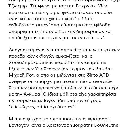
Έζντεμιρ. Σύμφωνα με τον υπ. Γεωργίας “δεν
πρόκειται απλώς για μια φιέστα άκακων οπαδών
ενός κάπως αυταρχικού ηγέτη” αλλά οι
εκδηλώσεια αυτές”αποτελούν μια αναμφίβολη
απόρριψη της πλουραλιστικής δημοκρατίας και
απόδειξη της αποτυχίας μας απεναντί τους”.
Απογοητευμένος για το αποτέλεσμα των τουρκικών
προεδρικών εκλογών εμφανίζεται και ο
Σοσιαδημοκράτης επικεφαλής της επιτροπής
Εξωτερικών Υποθέσεων της Γερμανικής Βουλής,
Μίχαελ Ροτ, ο οποίος μιλώντας στο δίκτο ARD
ανέφερε ότι υπάρχει μια μεγάλη λίστα ανοιχτών
θεμάτων που πρέπει να ζητηθούν από δω και πέρα
με την Άγκυρα. Ο ίδιος μάλιστα είχε χαρακτηρίσει
τις τουρκικές εκλογές ήδη από τον α’ γύρο
“ελεύθερες, αλλά όχι δίκαιες”.
Μια πιο ψύχραιμη αποτίμηση της επικράτησης
Ερντογάν κάνει ο Χριστονοδημοκράτης βουλευτής