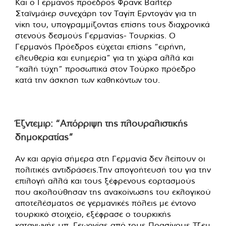
Και ο Γερμανός πρόεδρος Φρανκ Βάλτερ
Σταϊνμάιερ συνεχάρη τον Ταγίπ Ερντογάν για τη
νίκη του, υπογραμμίζοντας επίσης τους διαχρονικά
στενούς δεσμούς Γερμανίας- Τουρκίας. Ο
Γερμανός Πρόεδρος εύχεται επίσης “ειρήνη,
ελευθερία και ευημερία” για τη χώρα αλλά και
“καλή τύχη” προσωπικά στον Τούρκο πρόεδρο
κατά την άσκηση των καθηκόντων του.
Έζντεμιρ: “Απόρριψη της πλουραλιστικής
δημοκρατίας”
Αν και αργία σήμερα στη Γερμανία δεν λείπουν οι
πολιτικές αντιδράσεις.Την απογοήτευσή του για την
επιλογή αλλά και τους ξέφρενους εορτασμούς
που ακολούθησαν της ανακοίνωσης του εκλογικού
αποτελέσματος σε γερμανικές πόλεις με έντονο
τουρκικό στοιχείο, εξέφρασε ο τουρκικής
καταγωγής υπ. Γεωργίας από τους Πρασίνους Τζεμ