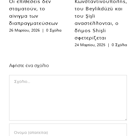
Οι επιθέσεις δεν
Κωνσταντινούπολης,
σταματούν, το
του Beylikdüzü και
αίνιγμα των
του Şişli
διαπραγματεύσεων
αναστέλλονται, ο
δήμος Shişli
26 Μαρτίου, 2026
|
0 Σχόλια
σφετερίζεται
24 Μαρτίου, 2025
|
0 Σχόλια
Αφήστε ένα σχόλιο
Comment