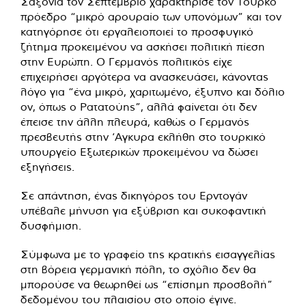
Σαξονία τον Σεπτέμβριο χαρακτήρισε τον Τούρκο
πρόεδρο “μικρό αρουραίο των υπονόμων” και τον
κατηγόρησε ότι εργαλειοποιεί το προσφυγικό
ζήτημα προκειμένου να ασκήσει πολιτική πίεση
στην Ευρώπη. Ο Γερμανός πολιτικός είχε
επιχειρήσει αργότερα να ανασκευάσει, κάνοντας
λόγο για “ένα μικρό, χαριτωμένο, έξυπνο και δόλιο
ον, όπως ο Ρατατούης”, αλλά φαίνεται ότι δεν
έπεισε την άλλη πλευρά, καθώς ο Γερμανός
πρεσβευτής στην ‘Αγκυρα εκλήθη στο τουρκικό
υπουργείο Εξωτερικών προκειμένου να δώσει
εξηγήσεις.
Σε απάντηση, ένας δικηγόρος του Ερντογάν
υπέβαλε μήνυση για εξύβριση και συκοφαντική
δυσφήμιση.
Σύμφωνα με το γραφείο της κρατικής εισαγγελίας
στη βόρεια γερμανική πόλη, το σχόλιο δεν θα
μπορούσε να θεωρηθεί ως “επίσημη προσβολή”
δεδομένου του πλαισίου στο οποίο έγινε.