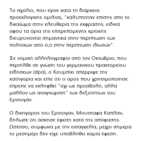
Το σχόλιο, που έγινε κατά τη διάρκεια
προεκλογικής ομιλίας, “καλυπτόταν επίσης από το
δικαίωμα στην ελευθερία της έκφρασης, ειδικά
αφού τα όρια της επιτρεπόμενης κριτικής
διευρύνονται σημαντικά στην περίπτωση των
πολιτικών από ό,τι στην περίπτωση ιδιωτών”.
Σε νομική αλληλογραφία από τον Οκτώβριο, που
περιήλθε σε γνώση του γερμανικού πρακτορείου
ειδήσεων (dpa), ο Κουμπίκι απέρριψε την
κατηγορία και είπε ότι ο όρος που χρησιμοποίησε
έπρεπε να εκληφθεί “όχι ως προσβολή, αλλά
μάλλον ως αναγνώριση” των δεξιοτήτων του
Ερντογάν.
Ο δικηγόρος του Ερντογάν, Μουσταφά Καπλάν,
δήλωσε ότι άσκησε έφεση κατά της απόφασης.
Ωστόσο, σύμφωνα με την εισαγγελία, μέχρι σήμερα
το μεσημέρι δεν είχε υποβληθεί καμία έφεση.