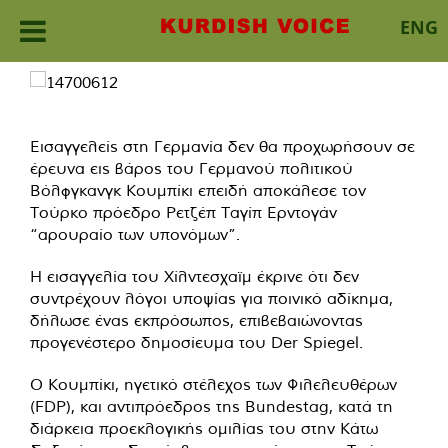
ENG
Skip
to
content
Εισαγγελείς στη Γερμανία δεν θα προχωρήσουν σε
έρευνα εις βάρος του Γερμανού πολιτικού
Βόλφγκανγκ Κουμπίκι επειδή αποκάλεσε τον
Τούρκο πρόεδρο Ρετζέπ Ταγίπ Ερντογάν
“αρουραίο των υπονόμων”.
Η εισαγγελία του Χίλντεσχαϊμ έκρινε ότι δεν
συντρέχουν λόγοι υποψίας για ποινικό αδίκημα,
δήλωσε ένας εκπρόσωπος, επιβεβαιώνοντας
προγενέστερο δημοσίευμα του Der Spiegel.
Ο Κουμπίκι, ηγετικό στέλεχος των Φιλελευθέρων
(FDP), και αντιπρόεδρος της Bundestag, κατά τη
διάρκεια προεκλογικής ομιλίας του στην Κάτω