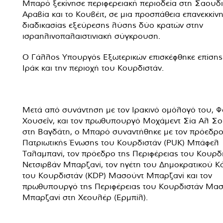
Μπαρό ξεκίνησε περιφερειακή περιοδεία στη Σαουδ
Αραβία και το Κουβέιτ, σε μια προσπάθεια επανεκκίν
διαδικασίας εξεύρεσης λύσης δύο κρατών στην
ισραηλινοπαλαιστινιακή σύγκρουση.
Ο Γάλλος Υπουργός Εξωτερικών επισκέφθηκε επίσης 
Ιράκ και την περιοχή του Κουρδιστάν.
Μετά από συνάντηση με τον Ιρακινό ομόλογό του, 
Χουσεΐν, και τον πρωθυπουργό Μοχάμεντ Σία Αλ Σο
στη Βαγδάτη, ο Μπαρό συναντήθηκε με τον πρόεδρο
Πατριωτικής Ένωσης του Κουρδιστάν (PUK) Μπάφελ
Ταλαμπανί, τον πρόεδρο της Περιφέρειας του Κουρδ
Νετσιρβάν Μπαρζανί, τον ηγέτη του Δημοκρατικού Κ
του Κουρδιστάν (KDP) Μασούντ Μπαρζανί και τον
πρωθυπουργό της Περιφέρειας του Κουρδιστάν Μα
Μπαρζανί στη Χεουλέρ (Ερμπίλ).