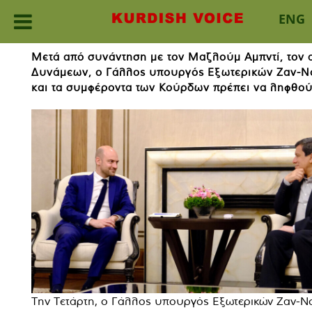
ENG
Skip
Μετά από συνάντηση με τον Μαζλούμ Αμπντί, τον
to
Δυνάμεων, ο Γάλλος υπουργός Εξωτερικών Ζαν-Νο
content
και τα συμφέροντα των Κούρδων πρέπει να ληφθο
Την Τετάρτη, ο Γάλλος υπουργός Εξωτερικών Ζαν-Ν