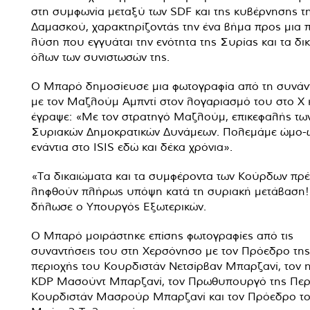
στη συμφωνία μεταξύ των SDF και της κυβέρνησης τ
Δαμασκού, χαρακτηρίζοντάς την ένα βήμα προς μια π
λύση που εγγυάται την ενότητα της Συρίας και τα δι
όλων των συνιστωσών της.
Ο Μπαρό δημοσίευσε μια φωτογραφία από τη συνάν
με τον Μαζλούμ Αμπντί στον λογαριασμό του στο X 
έγραψε: «Με τον στρατηγό Μαζλούμ, επικεφαλής τω
Συριακών Δημοκρατικών Δυνάμεων. Πολεμάμε ώμο
ενάντια στο ISIS εδώ και δέκα χρόνια».
«Τα δικαιώματα και τα συμφέροντα των Κούρδων πρέ
ληφθούν πλήρως υπόψη κατά τη συριακή μετάβαση!
δήλωσε ο Υπουργός Εξωτερικών.
Ο Μπαρό μοιράστηκε επίσης φωτογραφίες από τις
συναντήσεις του στη Χερσόνησο με τον Πρόεδρο της
περιοχής του Κουρδιστάν Νετσίρβαν Μπαρζανί, τον 
KDP Μασούντ Μπαρζανί, τον Πρωθυπουργό της Περ
Κουρδιστάν Μασρούρ Μπαρζανί και τον Πρόεδρο τ