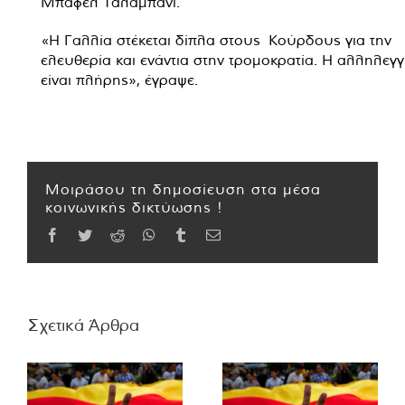
Μπάφελ Ταλαμπανί.
«Η Γαλλία στέκεται δίπλα στους Κούρδους για την
ελευθερία και ενάντια στην τρομοκρατία. Η αλληλεγ
είναι πλήρης», έγραψε.
Μοιράσου τη δημοσίευση στα μέσα
κοινωνικής δικτύωσης !
Facebook
Twitter
Reddit
WhatsApp
Tumblr
Email
Σχετικά Άρθρα