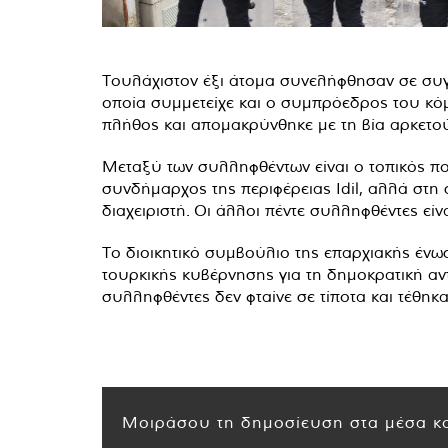
Τουλάχιστον έξι άτομα συνελήφθησαν σε συγ
οποία συμμετείχε και ο συμπρόεδρος του κόμ
πλήθος και απομακρύνθηκε με τη βία αρκετού
Μεταξύ των συλληφθέντων είναι ο τοπικός πολ
συνδήμαρχος της περιφέρειας Idil, αλλά στη
διαχειριστή. Οι άλλοι πέντε συλληφθέντες εί
Το διοικητικό συμβούλιο της επαρχιακής ένω
τουρκικής κυβέρνησης για τη δημοκρατική αν
συλληφθέντες δεν φταίνε σε τίποτα και τέθη
Μοιράσου τη δημοσίευση στα μέσα κο