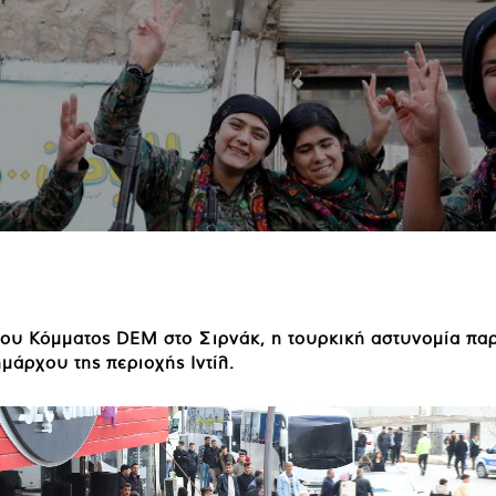
 του Κόμματος DEM στο Σιρνάκ, η τουρκική αστυνομία πα
άρχου της περιοχής Ιντίλ.