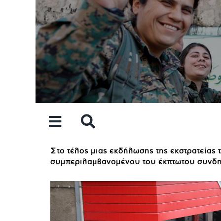
Skip
to
content
Στο τέλος μιας εκδήλωσης της εκστρατείας
συμπεριλαμβανομένου του έκπτωτου συνδημ