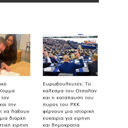
ικό
Ευρωβουλευτές: Το
 Κόμμα
κάλεσμα του Οτσαλάν
 τον
και η κατάπαυση του
και την
πυρός του PKK
η να λάβουν
φέρνουν μια ιστορική
 μια διαρκή
ευκαιρία για ειρήνη
στική ειρήνη
και δημοκρατία