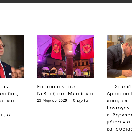
 της
Εορτασμός του
Το Σουηδ
ύπολης,
Νεβροζ στη Μπολόνια
Αριστερό
zü και
προτρέπει
23 Μαρτίου, 2025
|
0 Σχόλια
Ερντογάν 
ι, ο
κυβέρνησ
μέτρα για
και ουσια