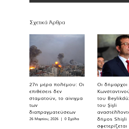
Σχετικά Άρθρα
27η μέρα πολέμου: Οι
Οι δήμαρχοι
επιθέσεις δεν
Κωνσταντινο
σταματούν, το αίνιγμα
του Beylikdü
των
του Şişli
διαπραγματεύσεων
αναστέλλοντα
δήμος Shişli
26 Μαρτίου, 2026
|
0 Σχόλια
σφετερίζεται