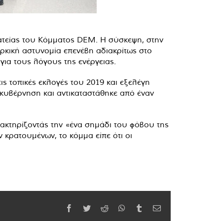
ατείας του Κόμματος DEM. Η σύσκεψη, στην
ρκική αστυνομία επενέβη αδιακρίτως στο
ια τους λόγους της ενέργειας.
ς τοπικές εκλογές του 2019 και εξελέγη
 κυβέρνηση και αντικαταστάθηκε από έναν
ακτηρίζοντάς την «ένα σημάδι του φόβου της
κρατουμένων, το κόμμα είπε ότι οι
Facebook
Twitter
Reddit
WhatsApp
Tumblr
Email