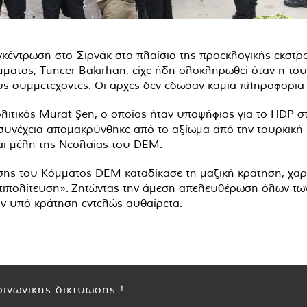
κέντρωση στο Σιρνάκ στο πλαίσιο της προεκλογικής εκστρ
ματος, Tuncer Bakırhan, είχε ήδη ολοκληρωθεί όταν η του
ς συμμετέχοντες. Οι αρχές δεν έδωσαν καμία πληροφορία γ
ιτικός Murat Şen, ο οποίος ήταν υποψήφιος για το HDP στι
 συνέχεια απομακρύνθηκε από το αξίωμα από την τουρκική
ναι μέλη της Νεολαίας του DEM.
σης του Κόμματος DEM καταδίκασε τη μαζική κράτηση, χαρ
τιπολίτευση». Ζητώντας την άμεση απελευθέρωση όλων των 
καν υπό κράτηση εντελώς αυθαίρετα.
ινωνικής δικτύωσης !