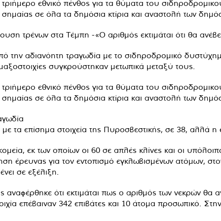
ιήμερο εθνικό πένθος για τα θύματα του σιδηροδρομικο
η σημαίας σε όλα τα δημόσια κτίρια και αναστολή των δημ
ουση τρένων στα Τέμπη -«Ο αριθμός εκτιμάται ότι θα ανέβε
από την αδιανόητη τραγωδία με το σιδηροδρομικό δυστύχημ
αμαξοστοιχίες συγκρούστηκαν μετωπικά μεταξύ τους.
ιήμερο εθνικό πένθος για τα θύματα του σιδηροδρομικο
η σημαίας σε όλα τα δημόσια κτίρια και αναστολή των δημ
αγωδία
με τα επίσημα στοιχεία της Πυροσβεστικής, σε 38, αλλά η ε
εία, εκ των οποίων οι 60 σε απλές κλίνες και οι υπόλοι
ίρηση έρευνας για τον εντοπισμό εγκλωβισμένων ατόμων, σ
νει σε εξέλιξη.
αναφέρθηκε ότι εκτιμάται πως ο αριθμός των νεκρών θα αν
τοιχία επέβαιναν 342 επιβάτες και 10 άτομα προσωπικό. Στ