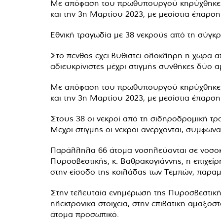
Με απόφαση του πρωθυπουργού κηρύχθηκε τρ
και την 3η Μαρτίου 2023, με μεσίστια έπαρσ
Εθνική τραγωδία με 38 νεκρούς από τη σύγκρ
Στο πένθος έχει βυθιστεί ολόκληρη η χώρα 
αδιευκρίνιστες μέχρι στιγμής συνθήκες δύο 
Με απόφαση του πρωθυπουργού κηρύχθηκε τρ
και την 3η Μαρτίου 2023, με μεσίστια έπαρσ
Στους 38 οι νεκροί από τη σιδηροδρομική τρ
Μέχρι στιγμής οι νεκροί ανέρχονται, σύμφωνα 
Παράλληλα 66 άτομα νοσηλεύονται σε νοσοκομ
Πυροσβεστικής, κ. Βαθρακογιάννης, η επιχε
στην είσοδο της κοιλάδας των Τεμπών, παραμέ
Στην τελευταία ενημέρωση της Πυροσβεστικής 
ηλεκτρονικά στοιχεία, στην επιβατική αμαξοσ
άτομα προσωπικό.