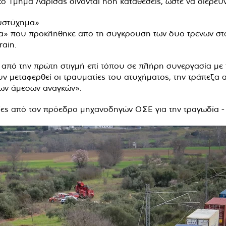
κό Τμήμα Λάρισας δίνονται ήδη καταθέσεις, ώστε να διερευν
δυστύχημα»
ημα» που προκλήθηκε από τη σύγκρουση των δύο τρένων στ
rain.
 από την πρώτη στιγμή επί τόπου σε πλήρη συνεργασία με τ
υν μεταφερθεί οι τραυματίες του ατυχήματος, την τράπεζα 
των άμεσων αναγκών».