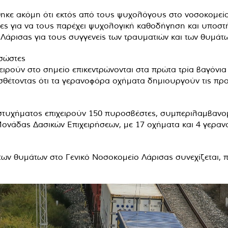
κε ακόμη ότι εκτός από τους ψυχολόγους στο νοσοκομείο 
ιες για να τους παρέχει ψυχολογική καθοδήγηση και υποσ
ς Λάρισας για τους συγγενείς των τραυματιών και των θυμάτ
ασώστες
ιρούν στο σημείο επικεντρώνονται στα πρώτα τρία βαγόνια τ
θέτοντας ότι τα γερανοφόρα οχήματα δημιουργούν τις πρ
στυχήματος επιχειρούν 150 πυροσβέστες, συμπεριλαμβανο
Μονάδας Δασικών Επιχειρήσεων, με 17 οχήματα και 4 γεραν
των θυμάτων στο Γενικό Νοσοκομείο Λάρισας συνεχίζεται, 