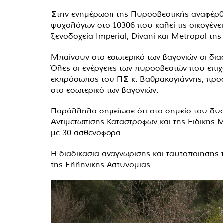
Στην ενημέρωση της Πυροσβεστικής αναφέρθη
ψυχολόγων στο 10306 που καλεί τις οικογένε
ξενοδοχεία Imperial, Divani και Metropol τη
Μπαίνουν στο εσωτερικό των βαγονιών οι δι
Όλες οι ενέργειες των πυροσβεστών που επιχε
εκπρόσωπος του ΠΣ κ. Βαθρακογιάννης, προσ
στο εσωτερικό των βαγονιών.
Παράλληλα σημείωσε ότι στο σημείο του δυ
Αντιμετώπισης Καταστροφών και της Ειδικής 
με 30 ασθενοφόρα.
Η διαδικασία αναγνώρισης και ταυτοποίησης 
της Ελληνικής Αστυνομίας.