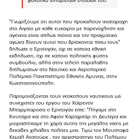
"Γνωρίζουμε ότι αυτοί που προκαλούν αναταραχή
στο Αιγαίο με κάθε ευκαιρία με παρενόχληση και
αγένεια είναι απλώς πιόνια και τον πραγματικό
αγώνα δίνουν αυτοί που βρίσκονται πίσω τους"
δήλωσε ο Ερντογάν, όχι σε κάποια εθνική
εκδήλωση, όχι σε κάποιο πολιτικής φύσης
συμβούλιο, αλλά στην τελετή παραλαβής
διπλωμάτων στο Ναυτικό και Αεροπορικό
Πολεμικό Πανεπιστήμιο Εθνικής Άμυνας, στην
Κωνσταντινούπολη.
Παρομοιάζοντας τους νεόκοπους ναυτικούς ως
συνεχιστές του έργου του Χαϊρεντίν
Μπαρμπαρόσα ο Ερντογάν είπε: "Πήγαμε στη
Κουτάχια και στο Αφιόν Καραχισάρ τη Δευτέρα και
μοιραστήκαμε τη χαρά αυτής της μεγάλης νίκης με
δεκάδες χιλιάδες πολίτες μας. Τιμώ τον Μουσταφά
Κεμάλ Ατατούρκ , τον αρχιστράτηγο του Πολέμου