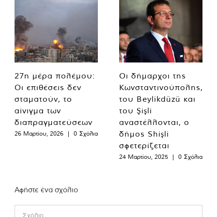
27η μέρα πολέμου:
Οι δήμαρχοι της
Οι επιθέσεις δεν
Κωνσταντινούπολης,
σταματούν, το
του Beylikdüzü και
αίνιγμα των
του Şişli
διαπραγματεύσεων
αναστέλλονται, ο
δήμος Shişli
26 Μαρτίου, 2026
|
0 Σχόλια
σφετερίζεται
24 Μαρτίου, 2025
|
0 Σχόλια
Αφήστε ένα σχόλιο
Comment