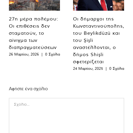
27η μέρα πολέμου:
Οι δήμαρχοι της
Οι επιθέσεις δεν
Κωνσταντινούπολης,
σταματούν, το
του Beylikdüzü και
αίνιγμα των
του Şişli
διαπραγματεύσεων
αναστέλλονται, ο
δήμος Shişli
26 Μαρτίου, 2026
|
0 Σχόλια
σφετερίζεται
24 Μαρτίου, 2025
|
0 Σχόλια
Αφήστε ένα σχόλιο
Comment