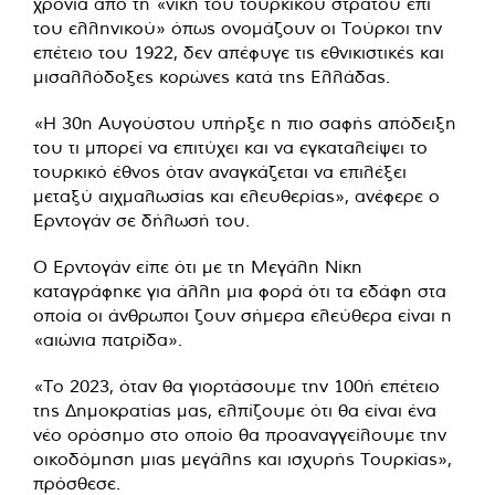
χρόνια από τη «νίκη του τουρκικού στρατού επί
του ελληνικού» όπως ονομάζουν οι Τούρκοι την
επέτειο του 1922, δεν απέφυγε τις εθνικιστικές και
μισαλλόδοξες κορώνες κατά της Ελλάδας.
«Η 30η Αυγούστου υπήρξε η πιο σαφής απόδειξη
του τι μπορεί να επιτύχει και να εγκαταλείψει το
τουρκικό έθνος όταν αναγκάζεται να επιλέξει
μεταξύ αιχμαλωσίας και ελευθερίας», ανέφερε ο
Ερντογάν σε δήλωσή του.
Ο Ερντογάν είπε ότι με τη Μεγάλη Νίκη
καταγράφηκε για άλλη μια φορά ότι τα εδάφη στα
οποία οι άνθρωποι ζουν σήμερα ελεύθερα είναι η
«αιώνια πατρίδα».
«Το 2023, όταν θα γιορτάσουμε την 100ή επέτειο
της Δημοκρατίας μας, ελπίζουμε ότι θα είναι ένα
νέο ορόσημο στο οποίο θα προαναγγείλουμε την
οικοδόμηση μιας μεγάλης και ισχυρής Τουρκίας»,
πρόσθεσε.