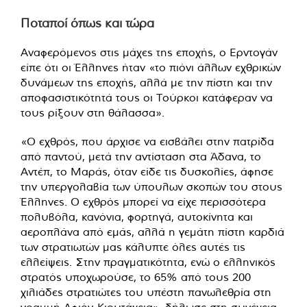
Ποταποί όπως και τώρα
Αναφερόμενος στις μάχες της εποχής, ο Ερντογάν
είπε ότι οι Έλληνες ήταν «το πιόνι άλλων εχθρικών
δυνάμεων της εποχής, αλλά με την πίστη και την
αποφασιστικότητά τους οι Τούρκοι κατάφεραν να
τους ρίξουν στη θάλασσα».
«Ο εχθρός, που άρχισε να εισβάλει στην πατρίδα
από παντού, μετά την αντίσταση στα Άδανα, το
Αντέπ, το Μαράς, όταν είδε τις δυσκολίες, άφησε
την υπεργολαβία των ύπουλων σκοπών του στους
Έλληνες. Ο εχθρός μπορεί να είχε περισσότερα
πολυβόλα, κανόνια, φορτηγά, αυτοκίνητα και
αεροπλάνα από εμάς, αλλά η γεμάτη πίστη καρδιά
των στρατιωτών μας κάλυπτε όλες αυτές τις
ελλείψεις. Στην πραγματικότητα, ενώ ο ελληνικός
στρατός υποχωρούσε, το 65% από τους 200
χιλιάδες στρατιώτες του υπέστη πανωλεθρία στη
γραμμή Αφιόν-Κιουτάχεια», δήλωσε στη συνέχεια.