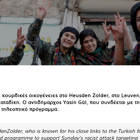
ε κουρδικές οικογένειες στο Heusden Zolder, στο Leuven
ταδίκη. Ο αντιδήμαρχος Yasin Gül, που συνδέεται με τη
ε τηλεοπτικό πρόγραμμα.
enZolder
, who is known for his close links to the Turkish 
ed programme to support Sunday’s racist attack targeting