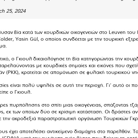
h 25, 2024
λυσαν βία κατά των κουρδικών οικογενειών στο Leuven του
lder, Yasin Gül, ο οποίος συνδέεται με την τουρκική εξτρ
μα.
τικό, ο Γκιουλ δικαιολόγησε τη βία κατηγορώντας την κουρ
αρελαύνοντας με κουρδικές σημαίες και εικόνες που σχετί
ν (PKK), κρατείται σε απομόνωση σε φυλακή τουρκικού νη
ησίες είναι πολύ υψηλές σε αυτή την περιοχή. Γι’ αυτό οι 
ίπε ο Γκιουλ.
ιρες πυρπόλησης στο σπίτι μιας οικογένειας, σπάζοντας τζ
, εκ των οποίων δύο σε κρίσιμη κατάσταση. Οι δράστες ανα
ε την ακροδεξιά παραστρατιωτική οργάνωση Τουρκικών Γκρ
υς έχει αποτελέσει αντικείμενο διαμάχης στο παρελθόν. Τ