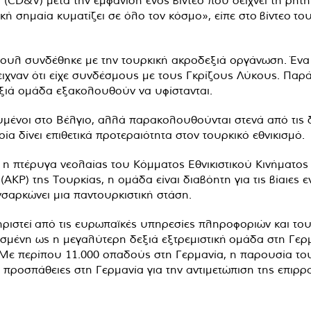
(CD&V) μετά την εμφάνιση ενός βίντεο που δείχνει τη ρη
ή σημαία κυματίζει σε όλο τον κόσμο», είπε στο
βίντεο
του
ιουλ συνδέθηκε με την τουρκική ακροδεξιά οργάνωση. Ένα 
χναν ότι είχε συνδέσμους με τους Γκρίζους Λύκους. Παρά
εξιά ομάδα εξακολουθούν να υφίστανται.
ευμένοι στο Βέλγιο, αλλά παρακολουθούνται στενά από τις δ
οία δίνει επιθετικά προτεραιότητα στον τουρκικό εθνικισμό.
 η πτέρυγα νεολαίας του Κόμματος Εθνικιστικού Κινήματος 
KP) της Τουρκίας, η ομάδα είναι διαβόητη για τις βίαιες ε
νσαρκώνει μια παντουρκιστική στάση.
ηριστεί από τις ευρωπαϊκές υπηρεσίες πληροφοριών και το
σμένη ως η μεγαλύτερη δεξιά εξτρεμιστική ομάδα στη Γερμα
 Με περίπου 11.000 οπαδούς στη Γερμανία, η παρουσία του
 προσπάθειες στη Γερμανία για την αντιμετώπιση της επιρρ