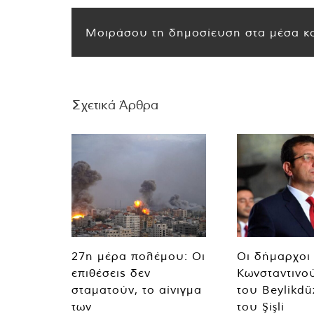
Μοιράσου τη δημοσίευση στα μέσα κο
Σχετικά Άρθρα
27η μέρα πολέμου: Οι
Οι δήμαρχοι
επιθέσεις δεν
Κωνσταντινο
σταματούν, το αίνιγμα
του Beylikdü
των
του Şişli