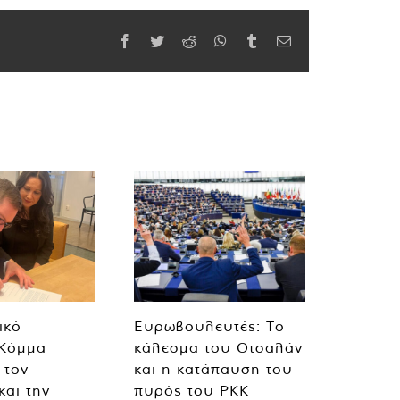
Facebook
Twitter
Reddit
WhatsApp
Tumblr
Email
ικό
Ευρωβουλευτές: Το
 Κόμμα
κάλεσμα του Οτσαλάν
 τον
και η κατάπαυση του
και την
πυρός του PKK