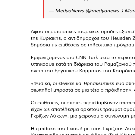
— MedyaNews (@medyanews_)
Marc
Αφού οι ρατσιστικές τουρκικές ομάδες εξαπέ
της Κυριακής, ο αντιδήμαρχος του Heusden Zo
δημόσια τις επιθέσεις σε τηλεοπτικό πρόγραμ
Εμφανιζόμενος στο CNN Turk μετά το περιστα
υπηκόους κατά τη διάρκεια του Ραμαζανιού π
ηγέτη του Εργατικού Κόμματος του Κουρδιστά
«Φυσικά, οι εθνικές και θρησκευτικές ευαισθ
σιωπηλοί μπροστά σε μια τέτοια πρόκληση», ε
Οι επιθέσεις, οι οποίες περιελάμβαναν απόπε
είχαν ως αποτέλεσμα αρκετούς τραυματισμούς
Γκρίζων Λύκων», μια χειρονομία συνώνυμη μ
Η εμπλοκή του Γκιουλ με τους Γκρίζους Λύκο