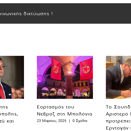
ινωνικής δικτύωσης !
 της
Εορτασμός του
Το Σουηδ
ύπολης,
Νεβροζ στη Μπολόνια
Αριστερό
zü και
προτρέπει
23 Μαρτίου, 2025
|
0 Σχόλια
Ερντογάν 