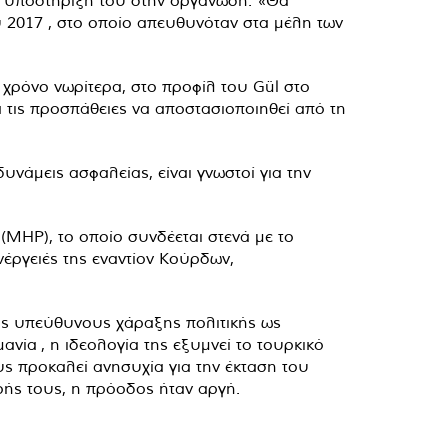
τή υποστήριξή του στην οργάνωση. «Θα
 2017 , στο οποίο απευθυνόταν στα μέλη των
χρόνο νωρίτερα, στο προφίλ του Gül στο
 τις προσπάθειες να αποστασιοποιηθεί από τη
υνάμεις ασφαλείας, είναι γνωστοί για την
(MHP), το οποίο συνδέεται στενά με το
νέργειές της εναντίον Κούρδων,
υς υπεύθυνους χάραξης πολιτικής ως
νία , η ιδεολογία της εξυμνεί το τουρκικό
ς προκαλεί ανησυχία για την έκταση του
οής τους, η πρόοδος ήταν αργή.