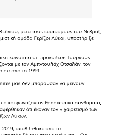
 Βελγίου, μετά τους εορτασμούς του Νεβροζ
εμιστική ομάδα Γκρίζοι Λύκοι, υποστήριξε
δική κοινότητα ότι προκάλεσε Τούρκους
ζονται με τον Αμπντουλάχ Οτσαλάν, τον
σιού από το 1999.
πολίτες μας δεν μπορούσαν να μείνουν
άμια και φωνάζοντας θρησκευτικά συνθήματα,
φέρθηκαν ότι έκαναν τον « χαιρετισμό των
ίζων Λύκων.
ο 2019, αποβλήθηκε από το