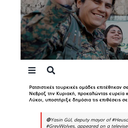
Skip
to
content
Ρατσιστικές τουρκικές ομάδες επιτέθηκαν σ
Νεβροζ την Κυριακή, προκαλώντας ευρεία κα
Λύκοι, υποστήριξε δημόσια τις επιθέσεις σ
🔴Yasin Gül, deputy mayor of
#Heusd
#GreyWolves
, appeared on a televis