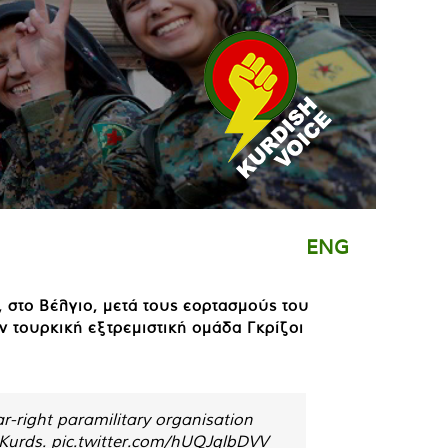
ENG
, στο Βέλγιο, μετά τους εορτασμούς του
ν τουρκική εξτρεμιστική ομάδα Γκρίζοι
far-right paramilitary organisation
 Kurds.
pic.twitter.com/hUQJqlbDVV