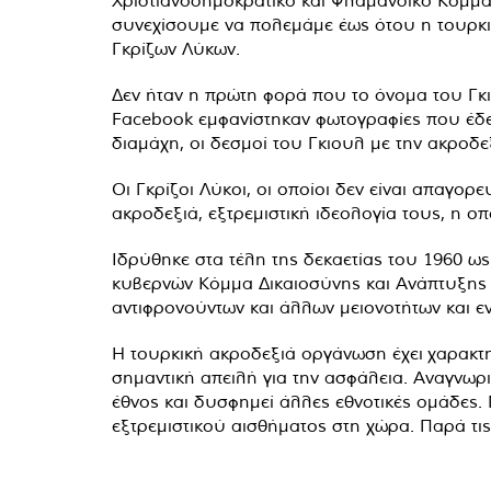
Χριστιανοδημοκρατικό και Φλαμανδικό Κόμμα 
συνεχίσουμε να πολεμάμε έως ότου η τουρκικ
Γκρίζων Λύκων.
Δεν ήταν η πρώτη φορά που το όνομα του Γκ
Facebook εμφανίστηκαν φωτογραφίες που έδει
διαμάχη, οι δεσμοί του Γκιουλ με την ακροδ
Οι Γκρίζοι Λύκοι, οι οποίοι δεν είναι απαγορ
ακροδεξιά, εξτρεμιστική ιδεολογία τους, η οπ
Ιδρύθηκε στα τέλη της δεκαετίας του 1960 ως
κυβερνών Κόμμα Δικαιοσύνης και Ανάπτυξης (A
αντιφρονούντων και άλλων μειονοτήτων και ε
Η τουρκική ακροδεξιά οργάνωση έχει χαρακτ
σημαντική απειλή για την ασφάλεια. Αναγνωρι
έθνος και δυσφημεί άλλες εθνοτικές ομάδες.
εξτρεμιστικού αισθήματος στη χώρα. Παρά τις