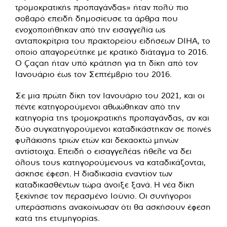
τρομοκρατικής προπαγάνδας» ήταν πολύ πιο
σοβαρό επειδή δημοσίευσε τα άρθρα που
ενοχοποιήθηκαν από την εισαγγελία ως
ανταποκρίτρια του πρακτορείου ειδήσεων DIHA, το
οποίο απαγορεύτηκε με κρατικό διάταγμα το 2016.
Ο Çaçan ήταν υπό κράτηση για τη δίκη από τον
Ιανουάριο έως τον Σεπτέμβριο του 2016.
Σε μια πρώτη δίκη τον Ιανουάριο του 2021, και οι
πέντε κατηγορούμενοι αθωώθηκαν από την
κατηγορία της τρομοκρατικής προπαγάνδας, αν και
δύο συγκατηγορούμενοι καταδικάστηκαν σε ποινές
φυλάκισης τριών ετών και δεκαοκτώ μηνών
αντίστοιχα. Επειδή ο εισαγγελέας ήθελε να δει
όλους τους κατηγορούμενους να καταδικάζονται,
άσκησε έφεση. Η διαδικασία εναντίον των
καταδικασθέντων τώρα άνοιξε ξανά. Η νέα δίκη
ξεκίνησε τον περασμένο Ιούνιο. Οι συνήγοροι
υπεράσπισης ανακοίνωσαν ότι θα ασκήσουν έφεση
κατά της ετυμηγορίας.