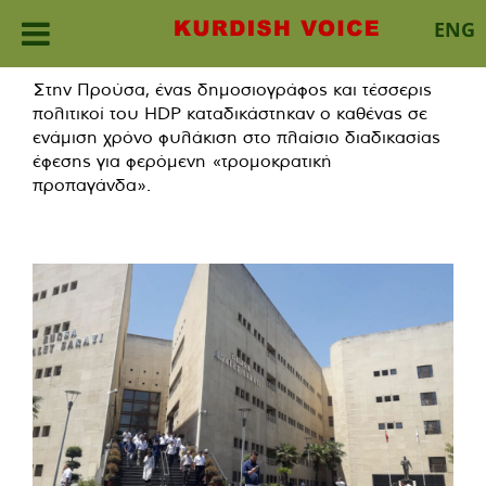
ENG
Skip
Στην Προύσα, ένας δημοσιογράφος και τέσσερις
to
πολιτικοί του HDP καταδικάστηκαν ο καθένας σε
content
ενάμιση χρόνο φυλάκιση στο πλαίσιο διαδικασίας
έφεσης για φερόμενη «τρομοκρατική
προπαγάνδα».