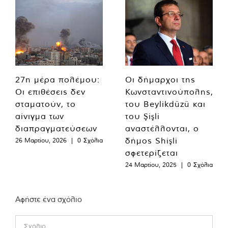
27η μέρα πολέμου:
Οι δήμαρχοι της
Οι επιθέσεις δεν
Κωνσταντινούπολης,
σταματούν, το
του Beylikdüzü και
αίνιγμα των
του Şişli
διαπραγματεύσεων
αναστέλλονται, ο
δήμος Shişli
26 Μαρτίου, 2026
|
0 Σχόλια
σφετερίζεται
24 Μαρτίου, 2025
|
0 Σχόλια
Αφήστε ένα σχόλιο
Comment