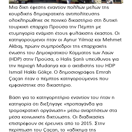
Μια δίκη έφεσης εναντίον πολλών μελών της
κουρδικής δημοκρατικής αντιπολίτευσης
ολοκληρώθηκε σε ποινικό δικαστήριο στη δυτική
τουρκική επαρχία Προύσα την Πέμπτη με
ετυμηγορία ενάμιση έτους φυλάκισης έκαστος. Οι
κατηγορούμενοι ήταν οι Aynur Yılmaz και Mehmet
Akbaş, πρώην συμπρόεδροι της επαρχιακής
ένωσης του Δημοκρατικού Κόμματος των Λαών
(HDP) στην Προύσα, ο Halis Şanlı υπεύθυνος για
την περιοχή Mudanya και ο ακτιβιστής του HDP
Ismail Hakkı Gökçe. Ο δημοσιογράφος Emrah
Çaçan ήταν ο πέμπτος κατηγορούμενος που
εμφανίστηκε στο δικαστήριο.
Βάση για το κατηγορητήριο εναντίον του ήταν η
κατηγορία ότι διεξήγαγε «προπαγάνδα για
τρομοκρατική οργάνωση» μέσω αναρτήσεων στα
μέσα κοινωνικής δικτύωσης. Οι διαδικασίες
επιστρέφουν σε έρευνες από το 2015. Στην
περίπτωση του Çaçan, το «αδίκημα της