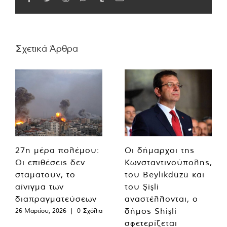
Σχετικά Άρθρα
27η μέρα πολέμου:
Οι δήμαρχοι της
Οι επιθέσεις δεν
Κωνσταντινούπολης,
σταματούν, το
του Beylikdüzü και
αίνιγμα των
του Şişli
διαπραγματεύσεων
αναστέλλονται, ο
δήμος Shişli
26 Μαρτίου, 2026
|
0 Σχόλια
σφετερίζεται