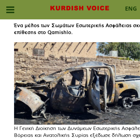
ENG
Skip
Ένα μέλος των Σωμάτων Εσωτερικής Ασφάλειας σκ
to
επίθεσης στο Qamishlo.
content
Η Γενική Διοίκηση των Δυνάμεων Εσωτερικής Ασφάλε
Βόρειας και Ανατολικής Συρίας εξέδωσε δήλωση σχε