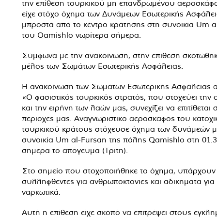
την επίθεση τουρκικού μη επανδρωμένου αεροσκάφ
είχε στόχο όχημα των Δυνάμεων Εσωτερικής Ασφάλε
μπροστά από το κέντρο κράτησης στη συνοικία Um a
του Qamishlo νωρίτερα σήμερα.
Σύμφωνα με την ανακοίνωση, στην επίθεση σκοτώθηκ
μέλος των Σωμάτων Εσωτερικής Ασφάλειας.
Η ανακοίνωση των Σωμάτων Εσωτερικής Ασφάλειας α
«Ο φασιστικός τουρκικός στρατός, που στοχεύει την
και την ειρήνη των λαών μας, συνεχίζει να επιτίθεται σ
περιοχές μας. Αναγνωριστικό αεροσκάφος του κατοχ
τουρκικού κράτους στόχευσε όχημα των δυνάμεών μ
συνοικία Um al-Fursan της πόλης Qamishlo στη 01.
σήμερα το απόγευμα (Τρίτη).
Στο σημείο που στοχοποιήθηκε το όχημα, υπάρχουν
συλληφθέντες για ανθρωποκτονίες και αδικήματα για
ναρκωτικά.
Αυτή η επίθεση είχε σκοπό να επιτρέψει στους εγκλη