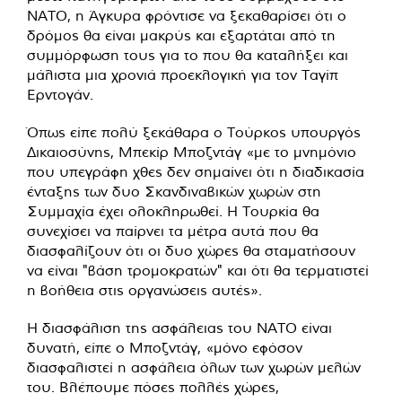
ΝΑΤΟ, η Άγκυρα φρόντισε να ξεκαθαρίσει ότι ο
δρόμος θα είναι μακρύς και εξαρτάται από τη
συμμόρφωση τους για το που θα καταλήξει και
μάλιστα μια χρονιά προεκλογική για τον Ταγίπ
Ερντογάν.
Όπως είπε πολύ ξεκάθαρα ο Τούρκος υπουργός
Δικαιοσύνης, Μπεκίρ Μποζντάγ «με το μνημόνιο
που υπεγράφη χθες δεν σημαίνει ότι η διαδικασία
ένταξης των δυο Σκανδιναβικών χωρών στη
Συμμαχία έχει ολοκληρωθεί. Η Τουρκία θα
συνεχίσει να παίρνει τα μέτρα αυτά που θα
διασφαλίζουν ότι οι δυο χώρες θα σταματήσουν
να είναι "βάση τρομοκρατών" και ότι θα τερματιστεί
η βοήθεια στις οργανώσεις αυτές».
Η διασφάλιση της ασφάλειας του ΝΑΤΟ είναι
δυνατή, είπε ο Μποζντάγ, «μόνο εφόσον
διασφαλιστεί η ασφάλεια όλων των χωρών μελών
του. Βλέπουμε πόσες πολλές χώρες,