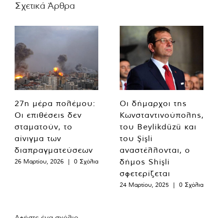
Σχετικά Άρθρα
27η μέρα πολέμου:
Οι δήμαρχοι της
Οι επιθέσεις δεν
Κωνσταντινούπολης,
σταματούν, το
του Beylikdüzü και
αίνιγμα των
του Şişli
διαπραγματεύσεων
αναστέλλονται, ο
δήμος Shişli
26 Μαρτίου, 2026
|
0 Σχόλια
σφετερίζεται
24 Μαρτίου, 2025
|
0 Σχόλια
Αφήστε ένα σχόλιο