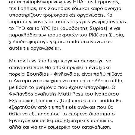
συμπεριλαμβανομένων των ΗΠΑ, της Γερμανίας,
της Γαλλίας, της Σουηδίας εδώ και καιρό ανοιχτά
υποστηρίζουν τρομοκρατικές οργανώσεις. Και
παρά το γεγονός ότι αυτές οι χώρες γνωρίζουν πώς
το PYD και το YPG [οι Κούρδοι της Συρίας] είναι
παρακλάδια των τρομοκρατών του PKK στη Συρία,
χιλιάδες φορτηγά γεμάτα όπλα στέλνονται σε
αυτές τις οργανώσεις».
Με τον Γενς Στολτενμπεργκ να αποφεύγει να
απαντήσει πότε θα ολοκληρωθεί η ενταξιακή
πορεία Σουηδίας - Φινλανδίας, είναι πολύ πιθανό
η Άγκυρα να συνεχίσει να απαιτεί κι άλλα κι άλλα,
με βάση το μνημόνιο που έχουν υπογράψει. Ο
Φινλανδός αναλυτής Matti Pesu του Ινσιτούτου
Εξωτερικής Πολιτικής (Upi) πιστεύει ότι πολλά θα
εξαρτηθούν από τις πολιτικές ανάγκες που θα
θέλει να εξυπηρετήσει το επόμενο διάστημα ο
Ερντογάν και σε θέματα εξωτερικής πολιτικής,
αλλά και για την εσωτερική του κατανάλωση.