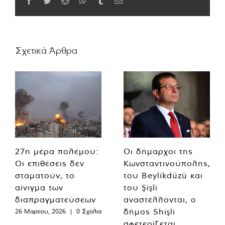
Facebook
Twitter
Reddit
WhatsApp
Tumblr
Email
Σχετικά Άρθρα
27η μέρα πολέμου:
Οι δήμαρχοι της
Οι επιθέσεις δεν
Κωνσταντινούπολης,
σταματούν, το
του Beylikdüzü και
αίνιγμα των
του Şişli
διαπραγματεύσεων
αναστέλλονται, ο
δήμος Shişli
26 Μαρτίου, 2026
|
0 Σχόλια
σφετερίζεται