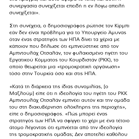
συνεργασία συνεχίζεται επειδή η εν λόγω απειλή
συνεχίζεται».
Στη συνέχεια, ο δημοσιογράφος ρώτησε τον Κίρμπι
εάν δεν είναι πρόβλημα για το Υπουργείο Άμυνας
όταν ένας στρατηγός των ΗΠΑ δίνει τα χέρια με
κάποιον που δήλωσε ότι εμπνεύστηκε από τον
Αμπντουλάχ Οτσαλάν, τον φυλακισμένο ηγέτη του
Εργατικού Κόμματος του Κουρδιστάν (PKK), το
οποίο θεωρείται μια «τρομοκρατική οργάνωση»
τόσο στην Τουρκία όσο και στις ΗΠΑ.
«Κατά τη διάρκεια της ίδιας συνομιλίας, [ο
Μαζλούμ] είπε ότι η ιδεολογία του ηγέτη του ΡΚΚ
Αμπντουλάχ Οτσαλάν εμπνέει αυτόν και την ομάδα
του στη διακυβέρνηση ολόκληρης της περιοχής»,
είπε ο δημοσιογράφος. «Πώς μπορεί ένας
στρατηγός των ΗΠΑ να σφίγγει το χέρι με ένα τέτοιο
άτομο λέγοντας ότι εμπνέεται από την ιδεολογία
της τρομοκρατικής ομάδας; Δεν αποτελεί καθόλου