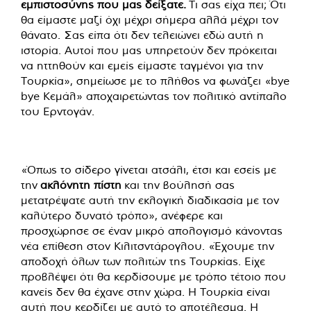
εμπιστοσύνης που μας δείξατε.
Τι σας είχα πει; Ότι
θα είμαστε μαζί όχι μέχρι σήμερα αλλά μέχρι τον
θάνατο. Σας είπα ότι δεν τελειώνει εδώ αυτή η
ιστορία. Αυτοί που μας υπηρετούν δεν πρόκειται
να ηττηθούν και εμείς είμαστε ταγμένοι για την
Τουρκία», σημείωσε με το πλήθος να φωνάζει «bye
bye Κεμάλ» αποχαιρετώντας τον πολιτικό αντίπαλο
του Ερντογάν.
«Όπως το σίδερο γίνεται ατσάλι, έτσι και εσείς με
την
ακλόνητη πίστη
και την βούλησή σας
μετατρέψατε αυτή την εκλογική διαδικασία με τον
καλύτερο δυνατό τρόπο», ανέφερε και
προσχώρησε σε έναν μικρό απολογισμό κάνοντας
νέα επίθεση στον Κιλιτσντάρογλου. «Έχουμε την
αποδοχή όλων των πολιτών της Τουρκίας. Είχε
προβλέψει ότι θα κερδίσουμε με τρόπο τέτοιο που
κανείς δεν θα έχανε στην χώρα. Η Τουρκία είναι
αυτή που κερδίζει με αυτό το αποτέλεσμα. Η