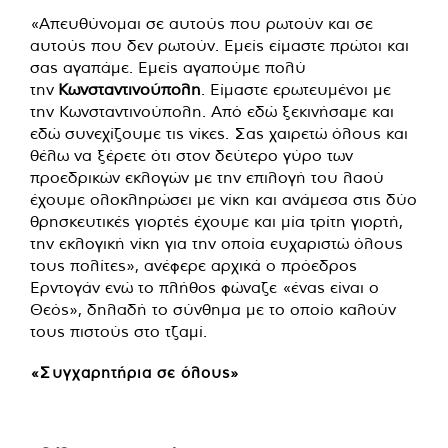
«Απευθύνομαι σε αυτούς που ρωτούν και σε
αυτούς που δεν ρωτούν. Εμείς είμαστε πρώτοι και
σας αγαπάμε. Εμείς αγαπούμε πολύ
την
Κωνσταντινούπολη
. Είμαστε ερωτευμένοι με
την Κωνσταντινούπολη. Από εδώ ξεκινήσαμε και
εδώ συνεχίζουμε τις νίκες. Σας χαιρετώ όλους και
θέλω να ξέρετε ότι στον δεύτερο γύρο των
προεδρικών εκλογών με την επιλογή του λαού
έχουμε ολοκληρώσει με νίκη και ανάμεσα στις δύο
θρησκευτικές γιορτές έχουμε και μία τρίτη γιορτή,
την εκλογική νίκη για την οποία ευχαριστώ όλους
τους πολίτες», ανέφερε αρχικά ο πρόεδρος
Ερντογάν ενώ το πλήθος φώναζε «ένας είναι ο
Θεός», δηλαδή το σύνθημα με το οποίο καλούν
τους πιστούς στο τζαμί.
«Συγχαρητήρια σε όλους»