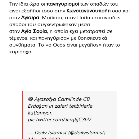
Την ίδια ώρα οι
πανηγυρισμοί
των οπαδών του
είναι έξαλλοι τόσο στην
Κωνσταντινούπολη
όσο και
στην
Άγκυρα
. Μάλιστα, στην Πόλη εκατοντάδες
οπαδοί του συγκεντρώθηκαν μέσα
στην
Αγία
Σοφία
, η οποία έχει μετατραπεί σε
τέμενος, και πανηγύρισαν με θρησκευτικά
συνθήματα. Το «ο Θεός είναι μεγάλος» ήταν το
κυρίαρχο.
🔴 Ayasofya Camii’nde CB
Erdoğan’ın zaferi tekbirlerle
kutlanıyor.
pic.twitter.com/Jcrq6jC3hV
— Daily Islamist (@dailyislamist)