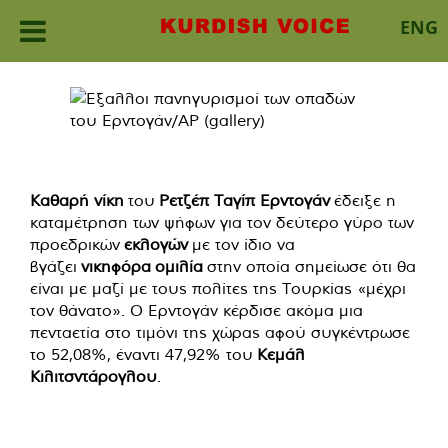
ENG
Skip
to
content
Καθαρή νίκη
του
Ρετζέπ Ταγίπ Ερντογάν
έδειξε η
καταμέτρηση των ψήφων για τον δεύτερο γύρο των
προεδρικών
εκλογών
με τον ίδιο να
βγάζει
νικηφόρα
ομιλία
στην οποία σημείωσε ότι θα
είναι με μαζί με τους πολίτες της Τουρκίας «μέχρι
τον θάνατο». Ο Ερντογάν κέρδισε ακόμα μια
πενταετία στο τιμόνι της χώρας αφού συγκέντρωσε
το 52,08%, έναντι 47,92% του
Κεμάλ
Κιλιτσντάρογλου
.