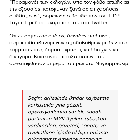
“Παραμονές των εκλογών, υπό τον φόβο απώλειας
της εξουσίας, κατέφυγαν ξανά σε επιχειρήσεις
συλλήψεων”, σημείωσε ο βουλευτής του HDP
Ταγίπ Τεμέλ σε ανάρτησή του στο Twitter.
Όπως σημείωσε ο ίδιος, δεκάδες πολιτικοί,
συμπεριλαμβανομένων υψηλόβαθμων μελών του
κόμματός του, δημοσιογράφοι, καλλιτέχνες και
δικηγόροι βρίσκονται μεταξύ αυτών που
συνελήφθησαν σήμερα το πρωί στο Ντιγιάρμπακιρ.
Seçim arifesinde iktidar kaybetme
korkusuyla yine gözaltı
operasyonlarına sarıldı. Sabah
partimizin MYK üyeleri, eşbaşkan
yardımcıları, gazeteci, sanatçı ve
avukatların içinde olduğu onlarca
arkadaşımız Amed’te gözaltına