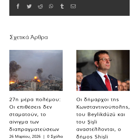
Facebook
Twitter
Reddit
WhatsApp
Tumblr
Email
Σχετικά Άρθρα
27η μέρα πολέμου:
Οι δήμαρχοι της
Οι επιθέσεις δεν
Κωνσταντινούπολης,
σταματούν, το
του Beylikdüzü και
αίνιγμα των
του Şişli
διαπραγματεύσεων
αναστέλλονται, ο
δήμος Shişli
26 Μαρτίου, 2026
|
0 Σχόλια