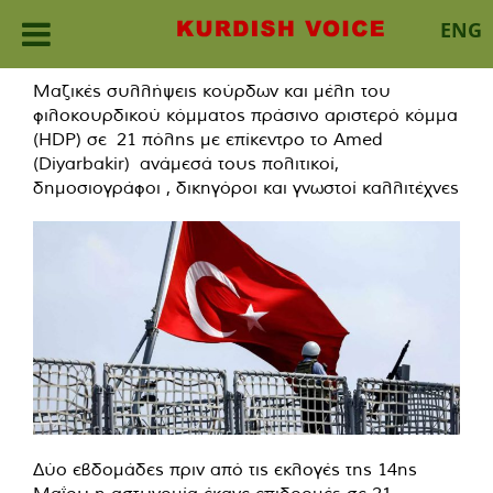
ENG
Skip
Μαζικές συλλήψεις κούρδων και μέλη του
to
φιλοκουρδικού κόμματος πράσινο αριστερό κόμμα
content
(HDP) σε 21 πόλης με επίκεντρο το Amed
(Diyarbakir)
ανάμεσά τους πολιτικοί,
δημοσιογράφοι , δικηγόροι και γνωστοί καλλιτέχνες
Δύο εβδομάδες πριν από τις εκλογές της 14ης