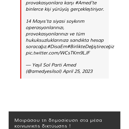
provakasyonlara karşı
#Amed
'te
binlerce kişi yürüyüş gerçekleştiriyor.
14 Mayıs'ta siyasi soykırım
operasyonlarınızı,
provokasyonlarınızı ve tüm
hukuksuzluklarınıza sandıkta hesap
soracağız.
#DisaEm
#BirlikteDeğiştireceğiz
pic.twitter.com/WCsTKm9LJF
— Yeşil Sol Parti Amed
(@amedyesilsol)
April 25, 2023
Μοιράσου τη δημοσίευση στα μέσα
κοινωνικής δικτύωσης !