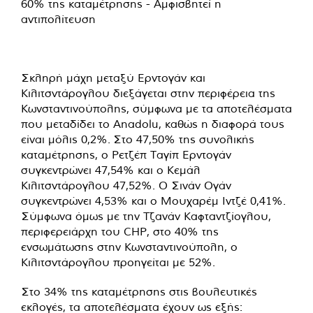
Σκληρή μάχη μεταξύ Ερντογάν και
Κιλιτσντάρογλου διεξάγεται στην περιφέρεια της
Κωνσταντινούπολης, σύμφωνα με τα αποτελέσματα
που μεταδίδει το Anadolu, καθώς η διαφορά τους
είναι μόλις 0,2%. Στο 47,50% της συνολικής
καταμέτρησης, ο Ρετζέπ Ταγίπ Ερντογάν
συγκεντρώνει 47,54% και ο Κεμάλ
Κιλιτσντάρογλου 47,52%. Ο Σινάν Ογάν
συγκεντρώνει 4,53% και ο Μουχαρέμ Ιντζέ 0,41%.
Σύμφωνα όμως με την Τζανάν Καφταντζίογλου,
περιφερειάρχη του CHP, στο 40% της
ενσωμάτωσης στην Κωνσταντινούπολη, ο
Κιλιτσντάρογλου προηγείται με 52%.
Στο 34% της καταμέτρησης στις βουλευτικές
εκλογές, τα αποτελέσματα έχουν ως εξής: