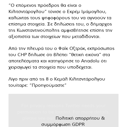
“Ο επόμενος πρόεδρος θα είναι ο
Κιλιτσντάρογλου” τόνισε ο Εκρέμ Ιμάμογλου,
καλώντας τους ψηφοφόρους του να αγνοούν τα
επίσημα στοιχεία. Σε δηλώσεις του, ο δήμαρχος
της Κωνσταντινούπολης αμφισβήτησε επίσης την
αξιοπιστία των στοιχείων που μεταδίδονται.
Από την πλευρά του ο Φαΐκ Οζτράκ, εκπρόσωπος
του CHP δήλωσε ότι βλέπει “θετική εικόνα” στα
αποτελέσματα και κατηγόρησε το Anadolu ότι
χειραγωγεί τα στοιχεία που υποδέχεται.
Λίγο πριν από τις 8 ο Κεμάλ Κιλιτσντάρολγου
τουίταρε: “Προηγούμαστε”
For privacy reasons Twitter needs your
permission to be loaded. For more details,
please see our
Πολιτική απορρήτου &
συμμόρφωση GDPR
.