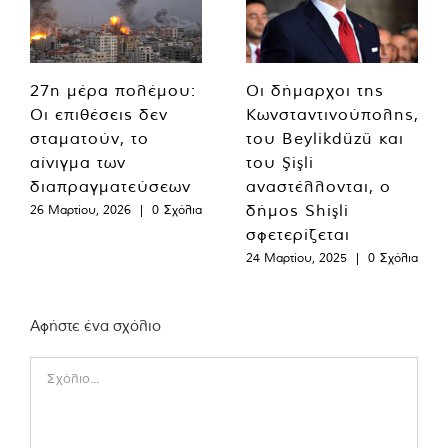
27η μέρα πολέμου:
Οι δήμαρχοι της
Οι επιθέσεις δεν
Κωνσταντινούπολης,
σταματούν, το
του Beylikdüzü και
αίνιγμα των
του Şişli
διαπραγματεύσεων
αναστέλλονται, ο
δήμος Shişli
26 Μαρτίου, 2026
|
0 Σχόλια
σφετερίζεται
24 Μαρτίου, 2025
|
0 Σχόλια
Αφήστε ένα σχόλιο
Comment