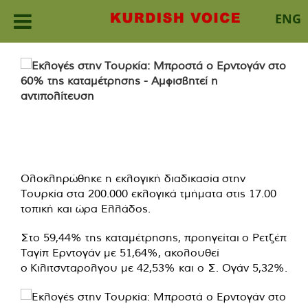
ENG
Skip
to
content
Ολοκληρώθηκε η εκλογική διαδικασία στην
Τουρκία στα 200.000 εκλογικά τμήματα στις 17.00
τοπική και ώρα Ελλάδος.
Στο 59,44% της καταμέτρησης, προηγείται ο Ρετζέπ
Ταγίπ Ερντογάν με 51,64%, ακολουθεί
ο Κιλιτσνταρολγου με 42,53% και ο Σ. Ογάν 5,32%.