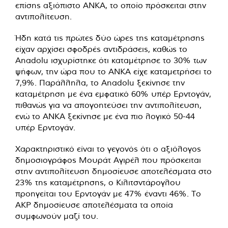
επίσης αξιόπιστο ΑΝΚΑ, το οποίο πρόσκειται στην
αντιπολίτευση.
Ήδη κατά τις πρώτες δύο ώρες της καταμέτρησης
είχαν αρχίσει σφοδρές αντιδράσεις, καθώς το
Anadolu ισχυρίστηκε ότι καταμέτρησε το 30% των
ψήφων, την ώρα που το ΑΝΚΑ είχε καταμετρήσει το
7,9%. Παράλληλα, το Anadolu ξεκίνησε την
καταμέτρηση με ένα εμφατικό 60% υπέρ Ερντογάν,
πιθανώς για να απογοητεύσει την αντιπολίτευση,
ενώ το ΑΝΚΑ ξεκίνησε με ένα πιο λογικό 50-44
υπέρ Ερντογάν.
Χαρακτηριστικό είναι το γεγονός ότι ο αξιόλογος
δημοσιογράφος Μουράτ Αγιρέλ που πρόσκειται
στην αντιπολίτευση δημοσίευσε αποτελέσματα στο
23% της καταμέτρησης, ο Κιλιτσντάρογλου
προηγείται του Ερντογάν με 47% έναντι 46%. Το
ΑΚΡ δημοσίευσε αποτελέσματα τα οποία
συμφωνούν μαζί του.