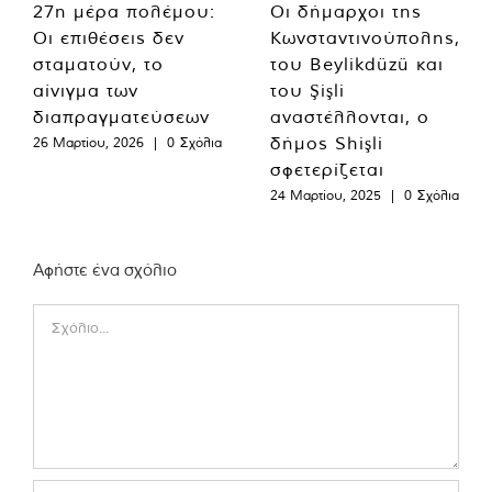
27η μέρα πολέμου:
Οι δήμαρχοι της
Οι επιθέσεις δεν
Κωνσταντινούπολης,
σταματούν, το
του Beylikdüzü και
αίνιγμα των
του Şişli
διαπραγματεύσεων
αναστέλλονται, ο
δήμος Shişli
26 Μαρτίου, 2026
|
0 Σχόλια
σφετερίζεται
24 Μαρτίου, 2025
|
0 Σχόλια
Αφήστε ένα σχόλιο
Comment