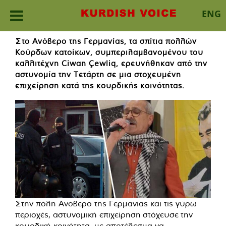
ENG
Skip
Στο Ανόβερο της Γερμανίας, τα σπίτια πολλών
to
Κούρδων κατοίκων, συμπεριλαμβανομένου του
content
καλλιτέχνη Ciwan Çewliq, ερευνήθηκαν από την
αστυνομία την Τετάρτη σε μια στοχευμένη
επιχείρηση κατά της κουρδικής κοινότητας.
Στην πόλη Ανόβερο της Γερμανίας και τις γύρω
περιοχές, αστυνομική επιχείρηση
στόχευσε
την
κουρδική κοινότητα, με αποτέλεσμα να