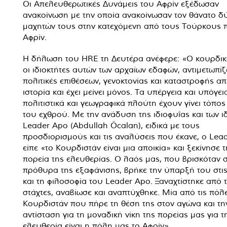
Οι Απελευθερωτικές Δυνάμεις του Αφρίν εξέδωσαν
ανακοίνωση με την οποία ανακοίνωσαν τον θάνατο δ
μαχητών τους στην κατεχόμενη από τους Τούρκους 
Αφρίν.
Η δήλωση του HRE τη Δευτέρα ανέφερε: «Ο κουρδικ
οι ιδιοκτήτες αυτών των αρχαίων εδαφών, αντιμετωπίζ
πολιτικές επιθέσεων, γενοκτονίας και καταστροφής απ
ιστορία και έχει μείνει μόνος. Τα υπέργεια και υπόγει
πολιτιστικά και γεωγραφικά πλούτη έχουν γίνει τόπος
του εχθρού. Με την ανάδυση της ιδιοφυΐας και των ι
Leader Apo (Abdullah Öcalan), ειδικά με τους
προσδιορισμούς και τις αναλύσεις που έκανε, ο Lea
είπε «το Κουρδιστάν είναι μια αποικία» και ξεκίνησε τ
πορεία της ελευθερίας. Ο λαός μας, που βρισκόταν 
πρόθυρα της εξαφάνισης, βρήκε την ύπαρξή του στις
και τη φιλοσοφία του Leader Apo. Ξαναχτίστηκε από τ
στάχτες, αναβίωσε και αναπτύχθηκε. Μία από τις πόλε
Κουρδιστάν που πήρε τη θέση της στον αγώνα και τη
αντίσταση για τη μοναδική νίκη της πορείας μας για τ
ελευθερία είναι η πόλη μας το Αφρίν».