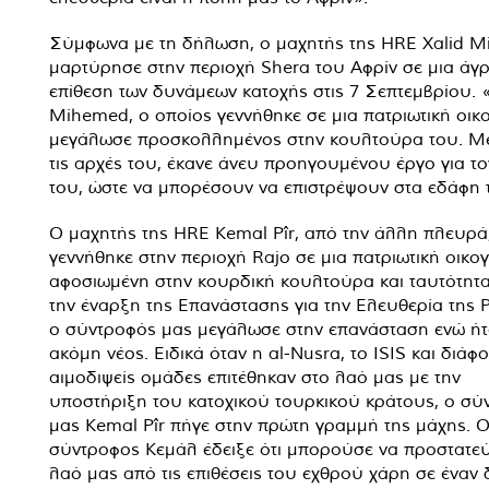
Σύμφωνα με τη δήλωση, ο μαχητής της HRE Xalid 
μαρτύρησε στην περιοχή Shera του Αφρίν σε μια άγρια
επίθεση των δυνάμεων κατοχής στις 7 Σεπτεμβρίου. 
Mihemed, ο οποίος γεννήθηκε σε μια πατριωτική οικο
μεγάλωσε προσκολλημένος στην κουλτούρα του. Μ
τις αρχές του, έκανε άνευ προηγουμένου έργο για τ
του, ώστε να μπορέσουν να επιστρέψουν στα εδάφη 
Ο μαχητής της HRE Kemal Pîr, από την άλλη πλευρά
γεννήθηκε στην περιοχή Rajo σε μια πατριωτική οικογ
αφοσιωμένη στην κουρδική κουλτούρα και ταυτότητ
την έναρξη της Επανάστασης για την Ελευθερία της 
ο σύντροφός μας μεγάλωσε στην επανάσταση ενώ ήτ
ακόμη νέος. Ειδικά όταν η al-Nusra, το ISIS και διάφ
αιμοδιψείς ομάδες επιτέθηκαν στο λαό μας με την
υποστήριξη του κατοχικού τουρκικού κράτους, ο σύ
μας Kemal Pîr πήγε στην πρώτη γραμμή της μάχης. 
σύντροφος Κεμάλ έδειξε ότι μπορούσε να προστατεύ
λαό μας από τις επιθέσεις του εχθρού χάρη σε έναν