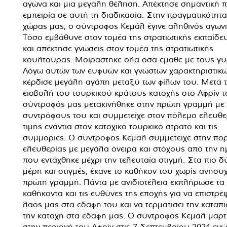
αγώνα και μια μεγάλη θέληση. Απέκτησε σημαντική 
εμπειρία σε αυτή τη διαδικασία. Στην πραγματικότητα
χώρας μας, ο σύντροφος Κεμάλ έγινε αληθινός αγωνι
Τόσο εμβάθυνε στον τομέα της στρατιωτικής εκπαίδ
και απέκτησε γνώσεις στον τομέα της στρατιωτικής
κουλτούρας. Μοιράστηκε όλα όσα έμαθε με τους γύ
Λόγω αυτών των ευφυών και γνώστων χαρακτηριστικώ
κέρδισε μεγάλη αγάπη μεταξύ των φίλων του. Μετά 
εισβολή του τουρκικού κράτους κατοχής στο Αφρίν τ
σύντροφός μας μετακινήθηκε στην πρώτη γραμμή με
συντρόφους του και συμμετείχε στον πόλεμο ελευθε
τιμής ενάντια στον κατοχικό τουρκικό στρατό και τις
συμμορίες. Ο σύντροφος Κεμάλ συμμετείχε στην πορ
ελευθερίας με μεγάλα όνειρα και στόχους από την 
που εντάχθηκε μέχρι την τελευταία στιγμή. Στα πιο 
μέρη και στιγμές, έκανε το καθήκον του χωρίς ανησυχ
πρώτη γραμμή. Πάντα με ανιδιοτέλεια εκπλήρωσε τα
καθήκοντα και τις ευθύνες της εποχής για να επιστρέψ
λαός μας στα εδάφη του και να τερματίσει την καταπί
την κατοχή στα εδάφη μας. Ο σύντροφος Κεμάλ μαρ
στην περιοχή του Αφρίν στις 7 Σεπτεμβρίου 2024 ενώ