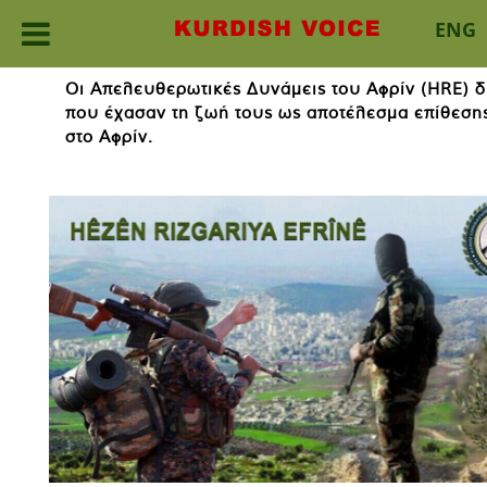
ENG
Skip
Οι Απελευθερωτικές Δυνάμεις του Αφρίν (HRE) δ
to
που έχασαν τη ζωή τους ως αποτέλεσμα επίθεσης
content
στο Αφρίν.