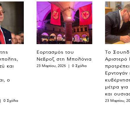
 της
Εορτασμός του
Το Σουηδ
ύπολης,
Νεβροζ στη Μπολόνια
Αριστερό
zü και
προτρέπει
23 Μαρτίου, 2025
|
0 Σχόλια
Ερντογάν 
ι, ο
κυβέρνησ
μέτρα για
και ουσια
|
0 Σχόλια
23 Μαρτίου, 2