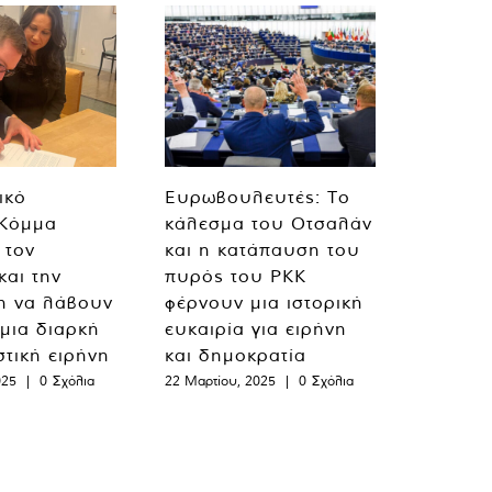
ικό
Ευρωβουλευτές: Το
 Κόμμα
κάλεσμα του Οτσαλάν
 τον
και η κατάπαυση του
και την
πυρός του PKK
η να λάβουν
φέρνουν μια ιστορική
 μια διαρκή
ευκαιρία για ειρήνη
στική ειρήνη
και δημοκρατία
025
|
0 Σχόλια
22 Μαρτίου, 2025
|
0 Σχόλια