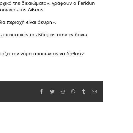
αρχικά της δικαιώματα», γράφουν ο Feridun
ρόσωπος της Λιβύης.
ια περιοχή είναι άκυρη».
 επεκτατικές της βλέψεις στην εν λόγω
ιάζει τον νόμο απαιτώντας να δοθούν
Facebook
Twitter
Reddit
WhatsApp
Tumblr
Email