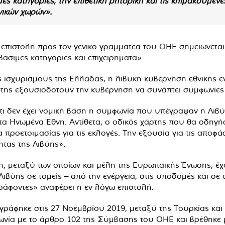
ς κατηγορίες, την επιθετική ρητορική και τις κλιμακούμενες
νικών χωρών».
ν επιστολή προς τον γενικό γραμματέα του ΟΗΕ σημειώνετα
άσιμες κατηγορίες και επιχειρήματα».
ς ισχυρισμούς της Ελλάδας, η λιβυκή κυβέρνηση εθνικής εν
μοι της εξουσιοδοτούν την κυβέρνηση να συνάπτει συμφωνίε
τι δεν έχει νομική βάση η συμφωνία που υπέγραψαν η Λιβύ
τα Ηνωμένα Έθνη. Αντίθετα, ο οδικός χάρτης που θα οδηγήσε
προετοιμασίας για τις εκλογές. Την εξουσία για τις αποφάσ
τας της Λιβύης».
η, μεταξύ των οποίων και μέλη της Ευρωπαϊκής Ένωσης, έ
ιβύης σε τομείς – από την ενέργεια, στις υποδομές και σε
άφοντες» αναφέρει η εν λόγω επιστολή.
άφηκε στις 27 Νοεμβρίου 2019, μεταξύ της Τουρκίας και τ
ία με το άρθρο 102 της Σύμβασης του ΟΗΕ και βρέθηκε μι