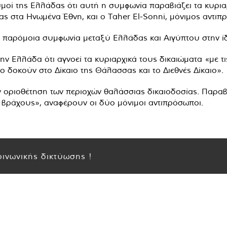
ισμοί της Ελλάδας ότι αυτή η συμφωνία παραβιάζει τα κυρι
ίας στα Ηνωμένα Έθνη, και ο Taher El-Sonni, μόνιμος αντιπ
«η παρόμοια συμφωνία μεταξύ Ελλάδας και Αιγύπτου στην ίδ
 Ελλάδα ότι αγνοεί τα κυριαρχικά τους δικαιώματα «με τις
το δοκούν στο Δίκαιο της Θάλασσας και το Διεθνές Δίκαιο».
ν οριοθέτηση των περιοχών θαλάσσιας δικαιοδοσίας. Παραβ
ι βράχους», αναφέρουν οι δύο μόνιμοι αντιπρόσωποι.
ινωνικής δικτύωσης !