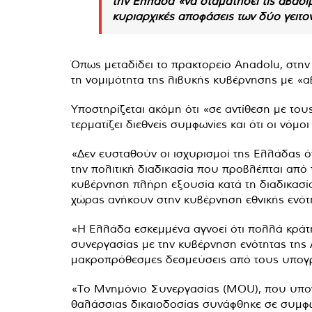
την Ελλάδα «να σταματήσει τις αβάσιμε
κυριαρχικές αποφάσεις των δύο γειτο
Όπως μεταδίδει το πρακτορείο Anadolu, στη
τη νομιμότητα της λιβυκής κυβέρνησης με «αβ
Υποστηρίζεται ακόμη ότι «σε αντίθεση με του
τερματίζει διεθνείς συμφωνίες και ότι οι νό
«Δεν ευσταθούν οι ισχυρισμοί της Ελλάδας ό
την πολιτική διαδικασία που προβλέπται από 
κυβέρνηση πλήρη εξουσία κατά τη διαδικασία 
χώρας ανήκουν στην κυβέρνηση εθνικής ενότη
«Η Ελλάδα εσκεμμένα αγνοεί ότι πολλά κράτ
συνεργασίας με την κυβέρνηση ενότητας της Λ
μακροπρόθεσμες δεσμεύσεις από τους υπογρ
«Το Μνημόνιο Συνεργασίας (MOU), που υπογρ
θαλάσσιας δικαιοδοσίας συνάφθηκε σε συμφων