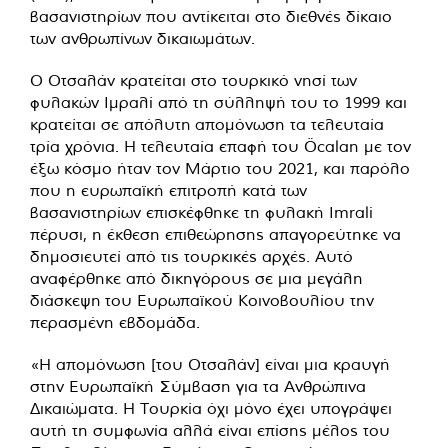
βασανιστηρίων που αντίκειται στο διεθνές δίκαιο
των ανθρωπίνων δικαιωμάτων.
Ο Οτσαλάν κρατείται στο τουρκικό νησί των
φυλακών Ιμραλί από τη σύλληψή του το 1999 και
κρατείται σε απόλυτη
απομόνωση
τα τελευταία
τρία χρόνια. Η τελευταία επαφή του Öcalan με τον
έξω κόσμο ήταν τον Μάρτιο του 2021, και παρόλο
που η ευρωπαϊκή επιτροπή κατά των
βασανιστηρίων επισκέφθηκε τη φυλακή Imrali
πέρυσι, η έκθεση επιθεώρησης απαγορεύτηκε να
δημοσιευτεί από τις τουρκικές αρχές. Αυτό
αναφέρθηκε από δικηγόρους σε μια μεγάλη
διάσκεψη
του Ευρωπαϊκού Κοινοβουλίου την
περασμένη εβδομάδα.
«Η απομόνωση [του Οτσαλάν] είναι μια κραυγή
στην Ευρωπαϊκή Σύμβαση για τα Ανθρώπινα
Δικαιώματα. Η Τουρκία όχι μόνο έχει υπογράψει
αυτή τη συμφωνία αλλά είναι επίσης μέλος του