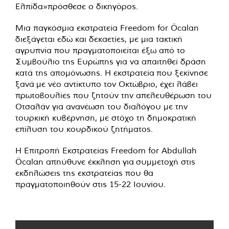
Ελπίδα»πρόσθεσε ο δικηγόρος.
Μια παγκόσμια εκστρατεία Freedom for Öcalan
διεξάγεται εδώ και δεκαετίες, με μια τακτική
αγρυπνία που πραγματοποιείται έξω από το
Συμβούλιο της Ευρώπης για να απαιτηθεί δράση
κατά της απομόνωσης. Η εκστρατεία
που ξεκίνησε
ξανά
με νέο αντίκτυπο τον Οκτώβριο, έχει λάβει
πρωτοβουλίες που ζητούν την απελευθέρωση του
Οτσαλάν για ανανέωση του διαλόγου με την
τουρκική κυβέρνηση, με στόχο τη δημοκρατική
επίλυση του κουρδικού ζητήματος.
Η Επιτροπή Εκστρατείας Freedom for Abdullah
Öcalan απηύθυνε έκκληση
για
συμμετοχή στις
εκδηλώσεις της εκστρατείας που θα
πραγματοποιηθούν στις 15-22 Ιουνίου.