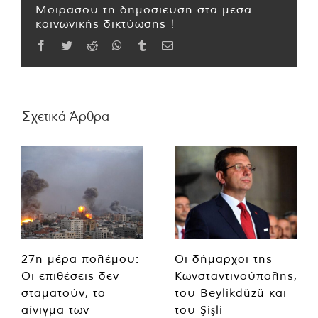
Μοιράσου τη δημοσίευση στα μέσα
κοινωνικής δικτύωσης !
Facebook
Twitter
Reddit
WhatsApp
Tumblr
Email
Σχετικά Άρθρα
27η μέρα πολέμου:
Οι δήμαρχοι της
Οι επιθέσεις δεν
Κωνσταντινούπολης,
σταματούν, το
του Beylikdüzü και
αίνιγμα των
του Şişli