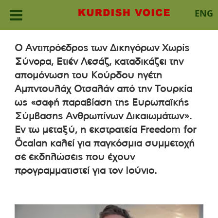
ENG
Skip
to
Ο Αντιπρόεδρος των Δικηγόρων Χωρίς
content
Σύνορα, Ετιέν Λεσάζ, καταδικάζει την
απομόνωση του Κούρδου ηγέτη
Αμπντουλάχ Οτσαλάν από την Τουρκία
ως «σαφή παραβίαση της Ευρωπαϊκής
Σύμβασης Ανθρωπίνων Δικαιωμάτων».
Εν τω μεταξύ, η εκστρατεία Freedom for
Öcalan καλεί για παγκόσμια συμμετοχή
σε εκδηλώσεις που έχουν
προγραμματιστεί για τον Ιούνιο.