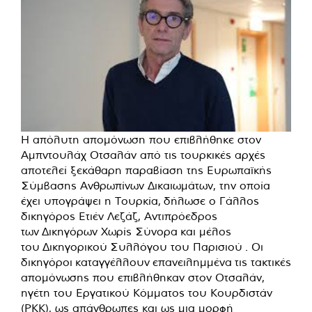
Η απόλυτη απομόνωση που επιβλήθηκε στον
Αμπντουλάχ Οτσαλάν από τις τουρκικές αρχές
αποτελεί ξεκάθαρη παραβίαση της Ευρωπαϊκής
Σύμβασης Ανθρωπίνων Δικαιωμάτων, την οποία
έχει υπογράψει η Τουρκία, δήλωσε ο Γάλλος
δικηγόρος Ετιέν Λεζάζ, Αντιπρόεδρος
των
Δικηγόρων Χωρίς Σύνορα
και μέλος
του
Δικηγορικού
Συλλόγου του Παρισιού . Οι
δικηγόροι καταγγέλλουν επανειλημμένα τις τακτικές
απομόνωσης που επιβλήθηκαν στον Οτσαλάν,
ηγέτη του Εργατικού Κόμματος του Κουρδιστάν
(PKK), ως απάνθρωπες και ως μια μορφή