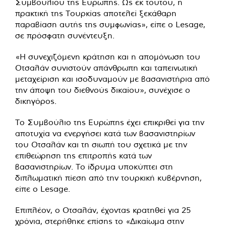
Συμβουλίου της Ευρώπης. Ως εκ τούτου, η
πρακτική της Τουρκίας αποτελεί ξεκάθαρη
παραβίαση αυτής της συμφωνίας», είπε ο Lesage,
σε πρόσφατη συνέντευξη
.
«Η συνεχιζόμενη κράτηση και η απομόνωση του
Οτσαλάν συνιστούν απάνθρωπη και ταπεινωτική
μεταχείριση και ισοδυναμούν με βασανιστήρια από
την άποψη του διεθνούς δικαίου», συνέχισε ο
δικηγόρος.
Το Συμβούλιο της Ευρώπης έχει επικριθεί για την
αποτυχία να ενεργήσει κατά των βασανιστηρίων
του Οτσαλάν και τη σιωπή του σχετικά με την
επιθεώρηση της επιτροπής κατά των
βασανιστηρίων. Το ίδρυμα υποκύπτει στη
διπλωματική πίεση από την τουρκική κυβέρνηση,
είπε ο Lesage.
Επιπλέον, ο Οτσαλάν, έχοντας κρατηθεί για 25
χρόνια, στερήθηκε επίσης το «Δικαίωμα στην