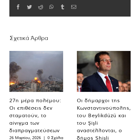
Facebook
Twitter
Reddit
WhatsApp
Tumblr
Email
Σχετικά Άρθρα
27η μέρα πολέμου:
Οι δήμαρχοι της
Οι επιθέσεις δεν
Κωνσταντινούπολης,
σταματούν, το
του Beylikdüzü και
αίνιγμα των
του Şişli
διαπραγματεύσεων
αναστέλλονται, ο
δήμος Shişli
26 Μαρτίου, 2026
|
0 Σχόλια