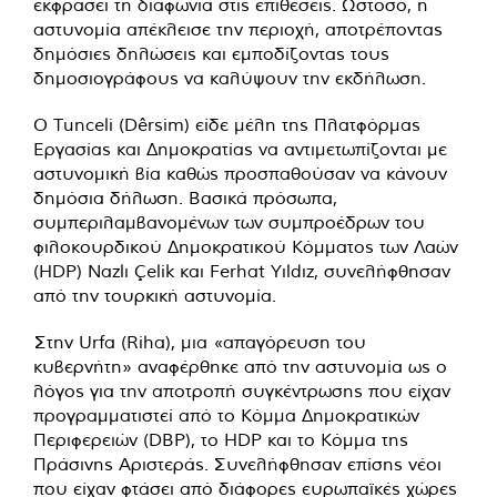
εκφράσει τη διαφωνία στις επιθέσεις. Ωστόσο, η
αστυνομία απέκλεισε την περιοχή, αποτρέποντας
δημόσιες δηλώσεις και εμποδίζοντας τους
δημοσιογράφους να καλύψουν την εκδήλωση.
Ο Tunceli (Dêrsim) είδε μέλη της Πλατφόρμας
Εργασίας και Δημοκρατίας να αντιμετωπίζονται με
αστυνομική βία καθώς προσπαθούσαν να κάνουν
δημόσια δήλωση. Βασικά πρόσωπα,
συμπεριλαμβανομένων των συμπροέδρων του
φιλοκουρδικού Δημοκρατικού Κόμματος των Λαών
(HDP) Nazlı Çelik και Ferhat Yıldız, συνελήφθησαν
από την τουρκική αστυνομία.
Στην Urfa (Riha), μια «απαγόρευση του
κυβερνήτη» αναφέρθηκε από την αστυνομία ως ο
λόγος για την αποτροπή συγκέντρωσης που είχαν
προγραμματιστεί από το Κόμμα Δημοκρατικών
Περιφερειών (DBP), το HDP και το Κόμμα της
Πράσινης Αριστεράς. Συνελήφθησαν επίσης νέοι
που είχαν φτάσει από διάφορες ευρωπαϊκές χώρες