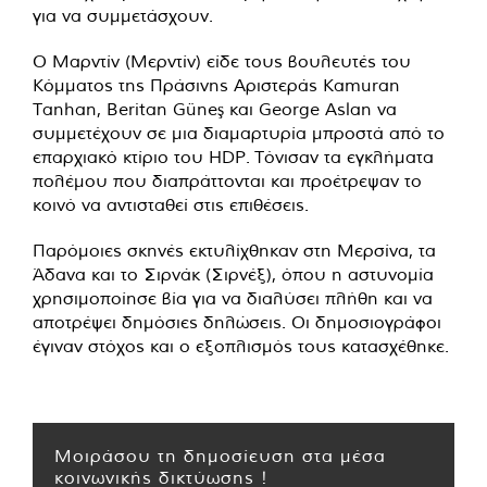
για να συμμετάσχουν.
Ο Μαρντίν (Μερντίν) είδε τους βουλευτές του
Κόμματος της Πράσινης Αριστεράς Kamuran
Tanhan, Beritan Güneş και George Aslan να
συμμετέχουν σε μια διαμαρτυρία μπροστά από το
επαρχιακό κτίριο του HDP. Τόνισαν τα εγκλήματα
πολέμου που διαπράττονται και προέτρεψαν το
κοινό να αντισταθεί στις επιθέσεις.
Παρόμοιες σκηνές εκτυλίχθηκαν στη Μερσίνα, τα
Άδανα και το Σιρνάκ (Σιρνέξ), όπου η αστυνομία
χρησιμοποίησε βία για να διαλύσει πλήθη και να
αποτρέψει δημόσιες δηλώσεις. Οι δημοσιογράφοι
έγιναν στόχος και ο εξοπλισμός τους κατασχέθηκε.
Μοιράσου τη δημοσίευση στα μέσα
κοινωνικής δικτύωσης !