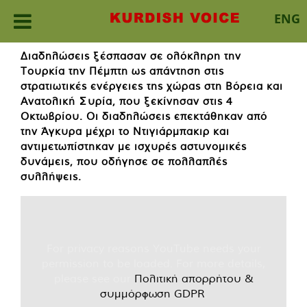
ENG
Skip
Διαδηλώσεις ξέσπασαν σε ολόκληρη την
to
Τουρκία την Πέμπτη ως απάντηση στις
content
στρατιωτικές ενέργειες της χώρας στη Βόρεια και
Ανατολική Συρία, που ξεκίνησαν στις 4
Οκτωβρίου. Οι διαδηλώσεις επεκτάθηκαν από
την Άγκυρα μέχρι το Ντιγιάρμπακιρ και
αντιμετωπίστηκαν με ισχυρές αστυνομικές
δυνάμεις, που οδήγησε σε πολλαπλές
συλλήψεις.
For privacy reasons YouTube needs your
permission to be loaded. For more details,
please see our
Πολιτική απορρήτου &
συμμόρφωση GDPR
.