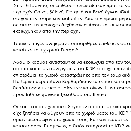
Στις 16 Ιουνίου, οι επιθέσεις επεκτάθηκαν προς τα νότ
περιοχές Golka, Şêlazê, Dergelê και Bazê έγιναν ιδιαί
στόχος της τουρκικής εισβολής. Από την πρώτη μέρα
σε αυτές τις περιοχές δέχθηκαν επίθεση και οι ντόπιοι
εκδιώχθηκαν από την περιοχή.
Τοπικές πηγές ανέφεραν πολυάριθμες επιθέσεις σε σπ
κατοίκων του χωριού Dergelê.
Αφού ο κόσμος αντιστάθηκε να εκδιωχθεί από τον το
στρατό και τους συνεργάτες του KDP και είχε επανει
επιστρέψει, το χωριό καταστράφηκε από τον τουρκικό
Πολεμικά αεροπλάνα βομβάρδισαν τα σπίτια και στρα
λεηλάτησαν τις περιουσίες των κατοίκων. Η καταστρ
προκλήθηκε φαίνεται ξεκάθαρα στα βίντεο.
Οι κάτοικοι του χωριού εξήγησαν ότι το τουρκικό κρ
είχε ζητήσει να φύγουν από το χωριό μέσω του KDP.
όμως επέστρεψαν στο χωριό τους, βρήκαν τεράστιες
καταστροφές. Επομένως, ο λαός κατηγορεί το KDP γι