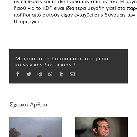
τις επιθέσεις και τη λεηλασία των σπιτιών του. Η οργ
λαού για το KDP είναι ιδιαίτερα μεγάλη γιατί στο πα
πολλοί από αυτούς είχαν ενταχθεί στις δυνάμεις των
Πεσμεργκά.
Μοιράσου τη δημοσίευση στα μέσα
κοινωνικής δικτύωσης !
Facebook
Twitter
Reddit
WhatsApp
Tumblr
Email
Σχετικά Άρθρα