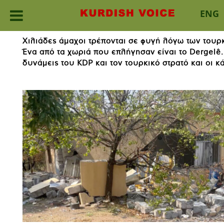
ENG
Skip
Χιλιάδες άμαχοι τρέπονται σε φυγή λόγω των τουρ
to
Ένα από τα χωριά που επλήγησαν είναι το Dergelê.
content
δυνάμεις του KDP και τον τουρκικό στρατό και οι κ