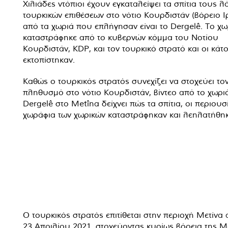
Χιλιάδες ντόπιοι έχουν εγκαταλείψει τα σπίτια τους λ
τουρκικών επιθέσεων στο νότιο Κουρδιστάν (βόρειο Ι
από τα χωριά που επλήγησαν είναι το Dergelê. Το χω
καταστράφηκε από το κυβερνών κόμμα του Νοτίου
Κουρδιστάν, KDP, και τον τουρκικό στρατό και οι κάτο
εκτοπίστηκαν.
Καθώς ο τουρκικός στρατός συνεχίζει να στοχεύει το
πληθυσμό στο νότιο Κουρδιστάν, βίντεο από το χωρι
Dergelê στο Metîna δείχνει πώς τα σπίτια, οι περιουσί
χωράφια των χωρικών καταστράφηκαν και λεηλατήθηκ
Ο τουρκικός στρατός επιτίθεται στην περιοχή Μετίνα 
23 Απριλίου 2021, στοχεύοντας κυρίως βόρεια της Με