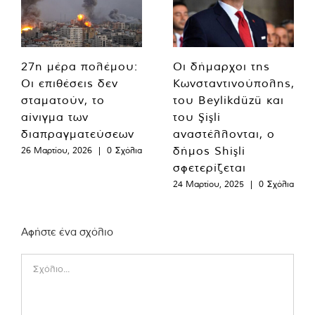
27η μέρα πολέμου:
Οι δήμαρχοι της
Οι επιθέσεις δεν
Κωνσταντινούπολης,
σταματούν, το
του Beylikdüzü και
αίνιγμα των
του Şişli
διαπραγματεύσεων
αναστέλλονται, ο
δήμος Shişli
26 Μαρτίου, 2026
|
0 Σχόλια
σφετερίζεται
24 Μαρτίου, 2025
|
0 Σχόλια
Αφήστε ένα σχόλιο
Comment