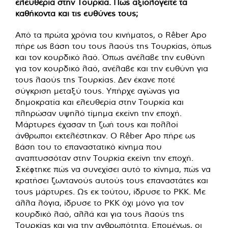
ελευθερία στην Τουρκία. Πώς αξιολογείτε τα
καθήκοντα και τις ευθύνες τους;
Από τα πρώτα χρόνια του κινήματος, ο Rêber Apo
πήρε ως βάση του τους λαούς της Τουρκίας, όπως
και τον κουρδικό λαό. Όπως ανέλαβε την ευθύνη
για τον κουρδικό λαό, ανέλαβε και την ευθύνη για
τους λαούς της Τουρκίας. Δεν έκανε ποτέ
σύγκριση μεταξύ τους. Υπήρχε αγώνας για
δημοκρατία και ελευθερία στην Τουρκία και
πληρώσαν υψηλό τίμημα εκείνη την εποχή.
Μάρτυρες έχασαν τη ζωή τους και πολλοί
άνθρωποι εκτελέστηκαν. Ο Rêber Apo πήρε ως
βάση του το επαναστατικό κίνημα που
αναπτυσσόταν στην Τουρκία εκείνη την εποχή.
Σκέφτηκε πώς να συνεχίσει αυτό το κίνημα, πώς να
κρατήσει ζωντανούς αυτούς τους επαναστάτες και
τους μάρτυρες. Ως εκ τούτου, ίδρυσε το PKK. Με
άλλα λόγια, ίδρυσε το PKK όχι μόνο για τον
κουρδικό λαό, αλλά και για τους λαούς της
Τουρκίας και για την ανθρωπότητα. Επομένως, οι