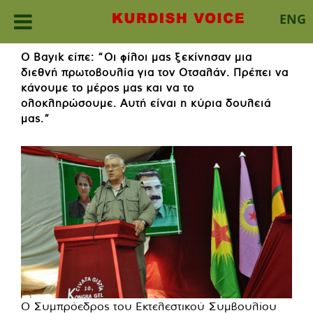
ENG
Skip
Ο Bayık είπε: “Οι φίλοι μας ξεκίνησαν μια
to
διεθνή πρωτοβουλία για τον Οτσαλάν. Πρέπει να
content
κάνουμε το μέρος μας και να το
ολοκληρώσουμε. Αυτή είναι η κύρια δουλειά
μας.”
Ο Συμπρόεδρος του Εκτελεστικού Συμβουλίου