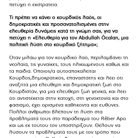
πετύχει η εκστρατεία.
Τι πρέπει να κάνει ο κουρδικός λαός, οι
δημοκρατικές και προσανατολισμένες στην
ελευθερία δυνάμεις κατά τη γνώμη σας, για να
πετύχει η «Ελευθερία για τον Abdullah Öcalan, μια
πολιτική λύση στο κουρδικό ζήτημα»;
Όταν μιλάω για τον κουρδικό λαό, περιλαμβάνει τη
νεολαία, τις γυναίκες, τους ηλικιωμένους καθώς και
τα παιδιά. Όποιος/α αυτοαποκαλείται
Κούρδος,δημοκρατικός, επαναστάτης και λέει ότι
αναζητά μια ελεύθερη και δημοκρατική ζωή στο
Κουρδιστάν, για μια ελεύθερη ζωή γενικά, και λέει
ότι αντιστέκεται στην κατοχή, στη γενοκτονία και στο
φασισμό, έχει ορισμένα καθήκοντα και ευθύνες.
Πολλοί άνθρωποι βλέπουν τη λύση στα
προβλήματά τους στο παράδειγμα του Rêber Apo
και ως εκ τούτου τον υποστηρίζουν. Θέλουν να
λύσουν τα προβλήματά τους με τον τρόπο που