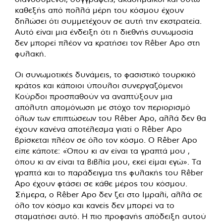
καθεξής από πολλά μέρη του κόσμου έχουν
δηλώσει ότι συμμετέχουν σε αυτή την εκστρατεία.
Αυτό είναι μια ένδειξη ότι η διεθνής συνωμοσία
δεν μπορεί πλέον να κρατήσει τον Rêber Apo στη
φυλακή.
Οι συνωμοτικές δυνάμεις, το φασιστικό τουρκικό
κράτος και κάποιοι ύπουλοι συνεργαζόμενοι
Κούρδοι προσπαθούν να αναπτύξουν μια
απόλυτη απομόνωση με στόχο τον περιορισμό
όλων των επιπτώσεων του Rêber Apo, αλλά δεν θα
έχουν κανένα αποτέλεσμα γιατί ο Rêber Apo
βρίσκεται πλέον σε όλο τον κόσμο. Ο Rêber Apo
είπε κάποτε: «Όπου κι αν είναι τα γραπτά μου ,
όπου κι αν είναι τα βιβλία μου, εκεί είμαι εγώ». Τα
γραπτά και το παράδειγμα της φυλακής του Rêber
Apo έχουν φτάσει σε κάθε μέρος του κόσμου.
Σήμερα, ο Rêber Apo δεν ζει στο Ιμραλί, αλλά σε
όλο τον κόσμο και κανείς δεν μπορεί να το
σταματήσει αυτό. Η πιο προφανής απόδειξη αυτού