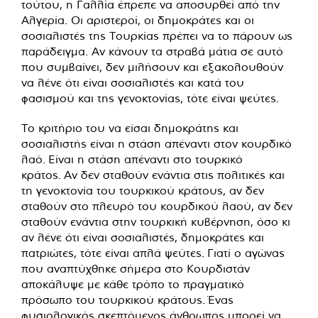
τούτου, η Γαλλία έπρεπε να αποσυρθεί από την
Αλγερία. Οι αριστεροί, οι δημοκράτες και οι
σοσιαλιστές της Τουρκίας πρέπει να το πάρουν ως
παράδειγμα. Αν κάνουν τα στραβά μάτια σε αυτό
που συμβαίνει, δεν μιλήσουν και εξακολουθούν
να λένε ότι είναι σοσιαλιστές και κατά του
φασισμού και της γενοκτονίας, τότε είναι ψεύτες.
Το κριτήριο του να είσαι δημοκράτης και
σοσιαλιστής είναι η στάση απέναντι στον κουρδικό
λαό. Είναι η στάση απέναντι στο τουρκικό
κράτος. Αν δεν σταθούν ενάντια στις πολιτικές και
τη γενοκτονία του τουρκικού κράτους, αν δεν
σταθούν στο πλευρό του κουρδικού λαού, αν δεν
σταθούν ενάντια στην τουρκική κυβέρνηση, όσο κι
αν λένε ότι είναι σοσιαλιστές, δημοκράτες και
πατριώτες, τότε είναι απλά ψεύτες. Γιατί ο αγώνας
που αναπτύχθηκε σήμερα στο Κουρδιστάν
αποκάλυψε με κάθε τρόπο το πραγματικό
πρόσωπο του τουρκικού κράτους. Ένας
φυσιολογικός σκεπτόμενος άνθρωπος μπορεί να