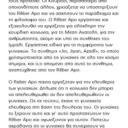
τους προτείνει. Οι Κούρδοι, περισσότερο από
οποιονδήποτε άλλον, χρειάζεται να υποστηρίξουν
τον Rêber Apo και να ασκήσουν το παράδειγμα και
τη φιλοσοφία του. Ο Rêber Apo εργάστηκε και
εξακολουθεί να εργάζεται για ολόκληρη την
κουρδική κοινωνία, για τη Μέση Ανατολή, για την
ανθρωπότητα, ακόμη και υπό τις συνθήκες του
Ιμραλί. Εργάστηκε ειδικά για τα συμφέροντα των
γυναικών. Το σύνθημα «Jin, Jiyan, Azadî», το οποίο
χρησιμοποιείται από τις γυναίκες σε όλο τον κόσμο
σήμερα, και ό,τι απομένει από αυτό το σύνθημα,
αναπτύχθηκε από τον Rêber Apo.
Ο Reber Apo πάντα εργαζόταν για την ελευθερία
των γυναικών. Δήλωσε ότι η κοινωνία δεν μπορεί
να απελευθερωθεί αν δεν απελευθερωθούν οι
γυναίκες. Ως εκ τούτου, έκανε τη γυναικεία
ελευθερία στη βάση της δουλειάς του. Οι γυναίκες
το ξέρουν αυτό και γι’ αυτό προστατεύουν τον
Rêber Apo και αγωνίζονται για αυτόν. Πιστεύω
ακράδαντα ότι οι γυναίκες θα συνεχίσουν να