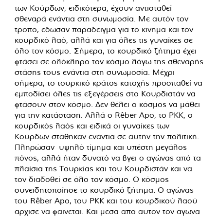
των Κούρδων, ειδικότερα, έχουν αντισταθεί
σθεναρά ενάντια στη συνωμοσία. Με αυτόν τον
τρόπο, έδωσαν παράδειγμα για το κίνημα και τον
κουρδικό λαό, αλλά και για όλες τις γυναίκες σε
όλο τον κόσμο. Σήμερα, το κουρδικό ζήτημα έχει
φτάσει σε ολόκληρο τον κόσμο λόγω της σθεναρής
στάσης τους ενάντια στη συνωμοσία. Μέχρι
σήμερα, το τουρκικό κράτος κατοχής προσπαθεί να
εμποδίσει όλες τις εξεγέρσεις στο Κουρδιστάν να
φτάσουν στον κόσμο. Δεν θέλει ο κόσμος να μάθει
για την κατάσταση. Αλλά ο Rêber Apo, το PKK, ο
κουρδικός λαός και ειδικά οι γυναίκες των
Κούρδων στάθηκαν ενάντια σε αυτήν την πολιτική.
Πληρώσαν υψηλό τίμημα και υπέστη μεγάλος
πόνος, αλλά ήταν δυνατό να βγει ο αγώνας από τα
πλαίσια της Τουρκίας και του Κουρδιστάν και να
τον διαδοθεί σε όλο τον κόσμο. Ο κόσμος
συνειδητοποίησε το κουρδικό ζήτημα. Ο αγώνας
του Rêber Apo, του PKK και του κουρδικού λαού
άρχισε να φαίνεται. Και μέσα από αυτόν τον αγώνα