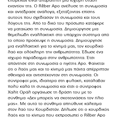
εναντίον της. Ο Rêber Apo ανέλυσε τη συνωμοσία
και αντέδρασε ανάλογα, εξετάζοντας επίσης
αυτούς που σχεδίασαν τη συνωμοσία και τους
λόγους της. Από το δικό του πρόσωπο κατάφερε
να ματαιώσει τη συνωμοσία. Δημιούργησε μια
θεμελιώδη εναλλακτική στο υπάρχον σύστημα από
το οποίο προέκυψε η συνωμοσία. Δημιούργησε
μια εναλλακτική για το κίνημά μας, τον κουρδικό
λαό και ολόκληρη την ανθρωπότητα. Έδωσε ένα
ισχυρό παράδειγμα στην ανθρωπότητα. Έτσι
απάντησε στη συνωμοσία ο ηγέτης Apo. Φαίνεται
ότι ο λαός μας και το κίνημά μας πάντα απέρριπταν
σθεναρά και αντιστέκονταν στη συνωμοσία. Οι
σύντροφοί μας, ιδιαίτερα στη φυλακή, κατάλαβαν
πολύ καλά τη συνωμοσία και έτσι ο σύντροφος
Χαλίτ Οράλ οργάνωσε τη δράση του με το
σύνθημα «Δεν μπορείς να σκοτεινιάσεις τον ήλιο
μας». Με αυτό το σύνθημα απηύθυνε κάλεσμα
στον λαό του Κουρδιστάν. Δήλωσε ότι ο κουρδικός
λαός και το κίνημα που εκπροσωπεί ο Rêber Apo