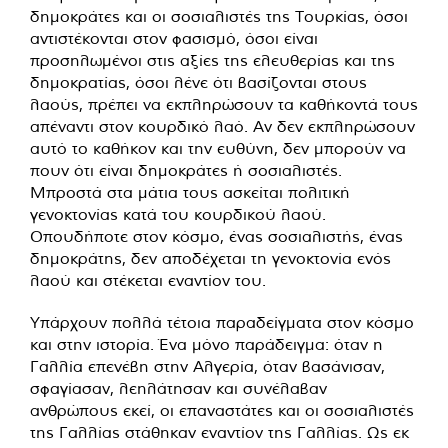
δημοκράτες και οι σοσιαλιστές της Τουρκίας, όσοι
αντιστέκονται στον φασισμό, όσοι είναι
προσηλωμένοι στις αξίες της ελευθερίας και της
δημοκρατίας, όσοι λένε ότι βασίζονται στους
λαούς, πρέπει να εκπληρώσουν τα καθήκοντά τους
απέναντι στον κουρδικό λαό. Αν δεν εκπληρώσουν
αυτό το καθήκον και την ευθύνη, δεν μπορούν να
πουν ότι είναι δημοκράτες ή σοσιαλιστές.
Μπροστά στα μάτια τους ασκείται πολιτική
γενοκτονίας κατά του κουρδικού λαού.
Οπουδήποτε στον κόσμο, ένας σοσιαλιστής, ένας
δημοκράτης, δεν αποδέχεται τη γενοκτονία ενός
λαού και στέκεται εναντίον του.
Υπάρχουν πολλά τέτοια παραδείγματα στον κόσμο
και στην ιστορία. Ένα μόνο παράδειγμα: όταν η
Γαλλία επενέβη στην Αλγερία, όταν βασάνισαν,
σφαγίασαν, λεηλάτησαν και συνέλαβαν
ανθρώπους εκεί, οι επαναστάτες και οι σοσιαλιστές
της Γαλλίας στάθηκαν εναντίον της Γαλλίας. Ως εκ