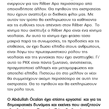
ενεργούν για τον Rêber Apo περισσότερο από
οποιονδήποτε άλλον. Θα ηγηθούν της εκστρατείας
που έχουν αναπτύξει οι διεθνείς φίλοι μας. Με
αυτόν τον τρόπο θα εκπληρώσουν τα καθήκοντα
και τις ευθύνες τους απέναντι στον Rêber Apo. Το
κίνημα που ανέπτυξε ο Rêber Apo είναι ένα κίνημα
νεολαίας. Αν αυτό το κίνημα έχει φτάσει τόσο
μακριά παρά τις συνωμοσίες, τις προδοσίες και τις
επιθέσεις, αν έχει δώσει ελπίδα στους ανθρώπους,
είναι λόγω του πρωταγωνιστικού ρόλου της
νεολαίας και της γυναίκας που έχει αναπτυχθεί. Γι’
αυτό το PKK είναι πάντα ζωντανό, αντιστέκεται,
πραγματοποιεί αλλαγές και μεταμορφώσεις και
αποτελεί ελπίδα. Πιστεύω ότι στο μέλλον οι νέοι
θα συμμετέχουν ακόμη περισσότερο σε αυτή την
εκστρατεία. Θα το ηγηθούν και θα εκπληρώσουν
τον ρόλο τους.
Ο Abdullah Öcalan έχει επίσης εργαστεί και για τις
δημοκρατικές δυνάμεις και εκείνες που αναζητούν