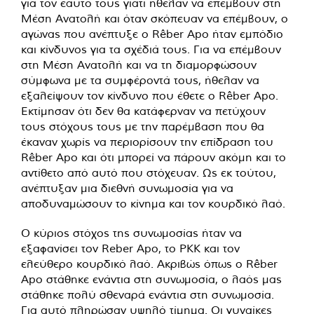
για τον εαυτό τους γιατί ήθελαν να επέμβουν στη
Μέση Ανατολή και όταν σκόπευαν να επέμβουν, ο
αγώνας που ανέπτυξε ο Rêber Apo ήταν εμπόδιο
και κίνδυνος για τα σχέδιά τους. Για να επέμβουν
στη Μέση Ανατολή και να τη διαμορφώσουν
σύμφωνα με τα συμφέροντά τους, ήθελαν να
εξαλείψουν τον κίνδυνο που έθετε ο Rêber Apo.
Εκτίμησαν ότι δεν θα κατάφερναν να πετύχουν
τους στόχους τους με την παρέμβαση που θα
έκαναν χωρίς να περιορίσουν την επίδραση του
Rêber Apo και ότι μπορεί να πάρουν ακόμη και το
αντίθετο από αυτό που στόχευαν. Ως εκ τούτου,
ανέπτυξαν μια διεθνή συνωμοσία για να
αποδυναμώσουν το κίνημα και τον κουρδικό λαό.
Ο κύριος στόχος της συνωμοσίας ήταν να
εξαφανίσει τον Reber Apo, το PKK και τον
ελεύθερο κουρδικό λαό. Ακριβώς όπως ο Rêber
Apo στάθηκε ενάντια στη συνωμοσία, ο λαός μας
στάθηκε πολύ σθεναρά ενάντια στη συνωμοσία.
Για αυτό πληρώσαν υψηλό τίμημα. Οι γυναίκες