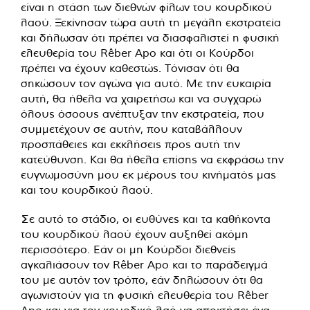
είναι η στάση των διεθνών φίλων του κουρδικού
λαού. Ξεκίνησαν τώρα αυτή τη μεγάλη εκστρατεία
και δήλωσαν ότι πρέπει να διασφαλιστεί η φυσική
ελευθερία του Rêber Apo και ότι οι Κούρδοι
πρέπει να έχουν καθεστώς. Τόνισαν ότι θα
σηκώσουν τον αγώνα για αυτό. Με την ευκαιρία
αυτή, θα ήθελα να χαιρετήσω και να συγχαρώ
όλους όσοους ανέπτυξαν την εκστρατεία, που
συμμετέχουν σε αυτήν, που καταβάλλουν
προσπάθειες και εκκλήσεις προς αυτή την
κατεύθυνση. Και θα ήθελα επίσης να εκφράσω την
ευγνωμοσύνη μου εκ μέρους του κινήματός μας
και του κουρδικού λαού.
Σε αυτό το στάδιο, οι ευθύνες και τα καθήκοντα
του κουρδικού λαού έχουν αυξηθεί ακόμη
περισσότερο. Εάν οι μη Κούρδοι διεθνείς
αγκαλιάσουν τον Rêber Apo και το παράδειγμά
του με αυτόν τον τρόπο, εάν δηλώσουν ότι θα
αγωνιστούν για τη φυσική ελευθερία του Rêber
Apo και για τον κουρδικό λαό να αποκτήσει ένα