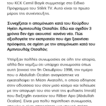
του KCK Cemil Bayık συμμετείχε στο Ειδικό
Πρόγραμμα του Stêrk TV. Αυτό είναι το πρώτο
μέρος της συνέντευξης.
Συνεχίζεται η απομόνωση κατά του Κούρδου
Ηγέτη Αμπντουλάχ Οτσαλάν. Εδώ και σχεδόν 3
χρόνια δεν έχει ακουστεί κανένα νέο. Πώς
αξιολογείτε την εκστρατεία που έχει ξεκινήσει
πρόσφατα, σε σχέση με την απομόνωση κατά του
Αμπντουλάχ Οτσαλάν;
Υπήρξαν πολλές συνωμοσίες σε όλη την ιστορία,
αλλά δεν νομίζω ότι υπάρχει συνωμοσία όπως
αυτή [εννοεί την 9η Οκτωβρίου 1998, την ημέρα
που ο Abdullah Öcalan αναγκάστηκε να
εγκαταλείψει τη Μέση Ανατολή, η οποία οδήγησε
στην οδύσσεια του στον μισό κόσμο και τελείωσε
με την απαγωγή του στο νησί της φυλακής Imrali]
που διεξήχθη εναντίον του Rêber Apo [Abdullah
Öcalan]. Είναι μια πολύ περίπλοκη συνωμοσία,
επομένως είναι απαραίτητη μια ισχυρή στάση