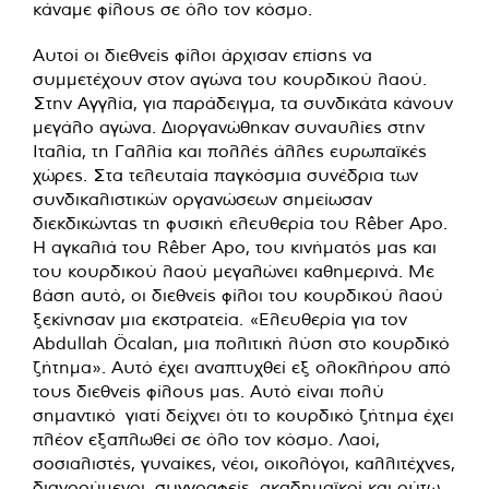
κάναμε φίλους σε όλο τον κόσμο.
Αυτοί οι διεθνείς φίλοι άρχισαν επίσης να
συμμετέχουν στον αγώνα του κουρδικού λαού.
Στην Αγγλία, για παράδειγμα, τα συνδικάτα κάνουν
μεγάλο αγώνα. Διοργανώθηκαν συναυλίες στην
Ιταλία, τη Γαλλία και πολλές άλλες ευρωπαϊκές
χώρες. Στα τελευταία παγκόσμια συνέδρια των
συνδικαλιστικών οργανώσεων σημείωσαν
διεκδικώντας τη φυσική ελευθερία του Rêber Apo.
Η αγκαλιά του Rêber Apo, του κινήματός μας και
του κουρδικού λαού μεγαλώνει καθημερινά. Με
βάση αυτό, οι διεθνείς φίλοι του κουρδικού λαού
ξεκίνησαν μια εκστρατεία. «Ελευθερία για τον
Abdullah Öcalan, μια πολιτική λύση στο κουρδικό
ζήτημα». Αυτό έχει αναπτυχθεί εξ ολοκλήρου από
τους διεθνείς φίλους μας. Αυτό είναι πολύ
σημαντικό γιατί δείχνει ότι το κουρδικό ζήτημα έχει
πλέον εξαπλωθεί σε όλο τον κόσμο. Λαοί,
σοσιαλιστές, γυναίκες, νέοι, οικολόγοι, καλλιτέχνες,
διανοούμενοι, συγγραφείς, ακαδημαϊκοί και ούτω