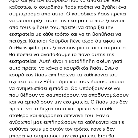
καθεστώς, ο κουρδικός λαός πρέπει να βγάλει ένα
συμπέρασμα από αυτό. Ο κουρδικός λαός πρέπει
να υποστηρίξει αυτή την εκστρατεία που ξεκίνησε
από τους φίλους του, πρέπει να στηρίξει την
εκστρατεία με κάθε τρόπο και να τη βοηθήσει να
πετύχει. Κάποιοι Κούρδοι λένε τώρα ότι αφού οι
διεθνείς φίλοι μας ξεκίνησαν μια τέτοια εκστρατεία,
θα πρέπει να αναλάβουμε το πανό αυτής της
εκστρατείας. Αυτή είναι η κατάλληλη σκέψη γιατί
αυτό πρέπει να κάνει ο κουρδικός λαός. Ενώ ο
κουρδικός λαός εκπληρώνει τα καθήκοντά του
σχετικά με τον Rêber Apo και τους λαούς, μπορεί
να αντιμετωπίσει εμπόδια. Θα υπάρξουν εκείνοι
που θέλουν να σαμποτάρουν, να αποδυναμώσουν
και να εμποδίσουν την εκστρατεία. Ο λαός μας δεν
πρέπει να το δεχτεί αυτό και πρέπει να σταθεί
σταθερά και θαρραλέα απέναντί ​​του. Εάν οι
άνθρωποί μας εκπληρώσουν τα καθήκοντα και τις
ευθύνες τους με αυτόν τον τρόπο, κανείς δεν
μπορεί να σταματήσει την εκστρατεία. Έτσι θα