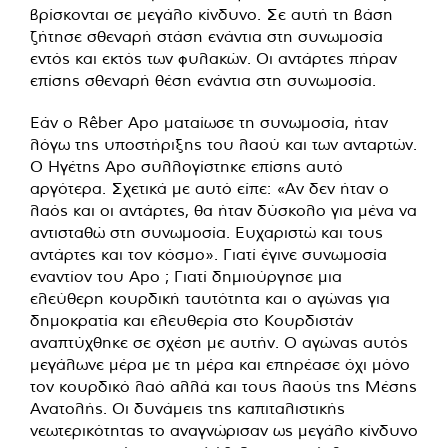
βρίσκονται σε μεγάλο κίνδυνο. Σε αυτή τη βάση
ζήτησε σθεναρή στάση ενάντια στη συνωμοσία
εντός και εκτός των φυλακών. Οι αντάρτες πήραν
επίσης σθεναρή θέση ενάντια στη συνωμοσία.
Εάν ο Rêber Apo ματαίωσε τη συνωμοσία, ήταν
λόγω της υποστήριξης του λαού και των ανταρτών.
Ο Ηγέτης Apo συλλογίστηκε επίσης αυτό
αργότερα. Σχετικά με αυτό είπε: «Αν δεν ήταν ο
λαός και οι αντάρτες, θα ήταν δύσκολο για μένα να
αντισταθώ στη συνωμοσία. Ευχαριστώ και τους
αντάρτες και τον κόσμο». Γιατί έγινε συνωμοσία
εναντίον του Apo ; Γιατί δημιούργησε μια
ελεύθερη κουρδική ταυτότητα και ο αγώνας για
δημοκρατία και ελευθερία στο Κουρδιστάν
αναπτύχθηκε σε σχέση με αυτήν. Ο αγώνας αυτός
μεγάλωνε μέρα με τη μέρα και επηρέασε όχι μόνο
τον κουρδικό λαό αλλά και τους λαούς της Μέσης
Ανατολής. Οι δυνάμεις της καπιταλιστικής
νεωτερικότητας το αναγνώρισαν ως μεγάλο κίνδυνο