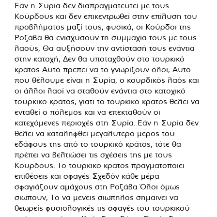
Εάν η Συρία δεν διαπραγματευτεί με τους
Κούρδους και δεν επικεντρωθεί στην επίλυση του
προβλήματος μαζί τους, φυσικά, οι Κούρδοι της
Ροζάβα θα ενισχύσουν τη συμμαχία τους με τους
λαούς, Θα αυξήσουν την αντίστασή τους ενάντια
στην κατοχή, Δεν θα υποταχθούν στο τουρκικό
κράτος Αυτό πρέπει να το γνωρίζουν όλοι, Αυτό
που θέλουμε είναι η Συρία, ο κουρδικός λαός και
οι άλλοι λαοί να σταθούν ενάντια στο κατοχικό
τουρκικό κράτος, γιατί το τουρκικό κράτος θέλει να
ενταθεί ο πόλεμος και να επεκταθούν οι
κατεχόμενες περιοχές στη Συρία. Εάν η Συρία δεν
θέλει να καταληφθεί μεγαλύτερο μέρος του
εδάφους της από το τουρκικό κράτος, τότε θα
πρέπει να βελτιώσει τις σχέσεις της με τους
Κούρδους. Το τουρκικό κράτος πραγματοποιεί
επιθέσεις και σφαγές Σχεδόν κάθε μέρα
σφαγιάζουν αμάχους στη Ροζάβα Όλοι όμως
σιωπούν, Το να μένεις σιωπηλός σημαίνει να
θεωρείς φυσιολογικές τις σφαγές του τουρκικού