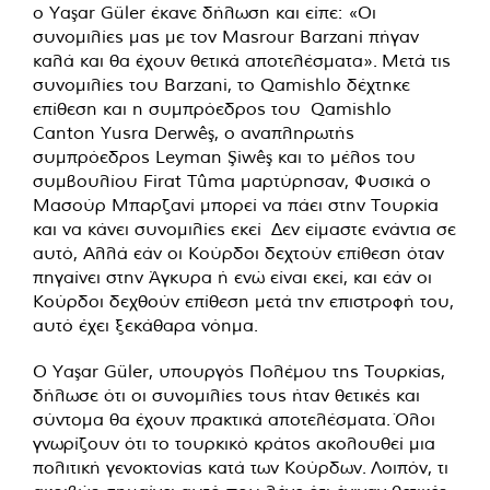
ο Yaşar Güler έκανε δήλωση και είπε: «Οι
συνομιλίες μας με τον Masrour Barzani πήγαν
καλά και θα έχουν θετικά αποτελέσματα». Μετά τις
συνομιλίες του Barzani, το Qamishlo δέχτηκε
επίθεση και η συμπρόεδρος του Qamishlo
Canton Yusra Derwêş, ο αναπληρωτής
συμπρόεδρος Leyman Şiwêş και το μέλος του
συμβουλίου Firat Tûma μαρτύρησαν, Φυσικά ο
Μασούρ Μπαρζανί μπορεί να πάει στην Τουρκία
και να κάνει συνομιλίες εκεί Δεν είμαστε ενάντια σε
αυτό, Αλλά εάν οι Κούρδοι δεχτούν επίθεση όταν
πηγαίνει στην Άγκυρα ή ενώ είναι εκεί, και εάν οι
Κούρδοι δεχθούν επίθεση μετά την επιστροφή του,
αυτό έχει ξεκάθαρα νόημα.
Ο Yaşar Güler, υπουργός Πολέμου της Τουρκίας,
δήλωσε ότι οι συνομιλίες τους ήταν θετικές και
σύντομα θα έχουν πρακτικά αποτελέσματα. Όλοι
γνωρίζουν ότι το τουρκικό κράτος ακολουθεί μια
πολιτική γενοκτονίας κατά των Κούρδων. Λοιπόν, τι