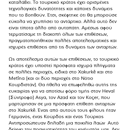
καταλάβει. Το τουρκικό κράτος έχει ορισμένες
τεχνολογικές δυνατότητες και κάποιες δυνάμεις
που το βοηθούν. Έτσι, σκέφτηκε ότι θα μπορούσε
εύκολα να χτυπήσει το αντάρτικο. Αλλά αυτό δεν
είναι τίποτα άλλο από αυταπάτη. Αμέσως αφού
τερματίσαμε τη διακοπή όλων των επιθέσεων,
πραγματοποιήθηκαν πολλές αποτελεσματικές και
ισχυρές επιθέσεις από τις δυνάμεις των ανταρτών.
Ως αποτέλεσμα αυτών των επιθέσεων, το τουρκικό
κράτος έχει υποστεί πρόσφατα ισχυρά πλήγματα
σε πολλές περιοχές, ειδικά στο Xakurkê και στο
Metîna [και οι δύο περιοχές στο Νότιο
Κουρδιστάν]. Θα ήθελα να επωφεληθώ αυτής της
ευκαιρίας για να αποτίσω φόρο τιμής στον Heval
[Σύντροφο] Asya, τον Azad και τον Koçer, που
μαρτύρησαν σε μια πρόσφατη επίθεση ανταρτών
στο Xakurkê. Ένας από αυτούς τους φίλους ήταν
Γερμανός, ένας Κούρδος και ένας Τούρκος
Αντιπροσώπευαν δηλαδή μια ποικιλία λαών Αυτό
δείχνει την πραγματικότητα του κινήματός μας Δεν