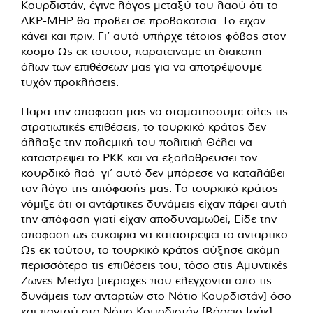
Κουρδιστάν, έγινε λόγος μεταξύ του λαού ότι το
AKP-MHP θα προβεί σε προβοκάτσια. Το είχαν
κάνει και πριν. Γι’ αυτό υπήρχε τέτοιος φόβος στον
κόσμο Ως εκ τούτου, παρατείναμε τη διακοπή
όλων των επιθέσεων μας για να αποτρέψουμε
τυχόν προκλήσεις.
Παρά την απόφασή μας να σταματήσουμε όλες τις
στρατιωτικές επιθέσεις, το τουρκικό κράτος δεν
άλλαξε την πολεμική του πολιτική Θέλει να
καταστρέψει το PKK και να εξολοθρεύσει τον
κουρδικό λαό γι’ αυτό δεν μπόρεσε να καταλάβει
τον λόγο της απόφασής μας. Το τουρκικό κράτος
νόμιζε ότι οι αντάρτικες δυνάμεις είχαν πάρει αυτή
την απόφαση γιατί είχαν αποδυναμωθεί, Είδε την
απόφαση ως ευκαιρία να καταστρέψει το αντάρτικο
Ως εκ τούτου, το τουρκικό κράτος αύξησε ακόμη
περισσότερο τις επιθέσεις του, τόσο στις Αμυντικές
Ζώνες Medya [περιοχές που ελέγχονται από τις
δυνάμεις των ανταρτών στο Νότιο Κουρδιστάν] όσο
και παντού στο Νότιο Κουρδιστάν [Βόρειο Ιράκ],