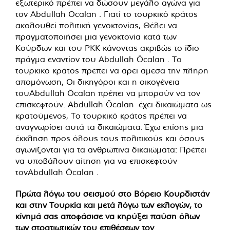
εξωτερικό πρέπει να δώσουν μεγάλο αγώνα για
τον Abdullah Öcalan . Γιατί το τουρκικό κράτος
ακολουθεί πολιτική γενοκτονίας, Θέλει να
πραγματοποιήσει μια γενοκτονία κατά των
Κούρδων και του PKK κάνοντας ακριβώς το ίδιο
πράγμα εναντίον του Abdullah Öcalan . Το
τουρκικό κράτος πρέπει να άρει άμεσα την πλήρη
απομόνωση, Οι δικηγόροι και η οικογένεια
τουAbdullah Öcalan πρέπει να μπορούν να τον
επισκεφτούν. Abdullah Öcalan έχει δικαιώματα ως
κρατούμενος, Το τουρκικό κράτος πρέπει να
αναγνωρίσει αυτά τα δικαιώματα. Έχω επίσης μια
έκκληση προς όλους τους πολιτικούς και όσους
αγωνίζονται για τα ανθρώπινα δικαιώματα: Πρέπει
να υποβάλουν αίτηση για να επισκεφτούν
τονAbdullah Öcalan .
Πρώτα λόγω του σεισμού στο Βόρειο Κουρδιστάν
και στην Τουρκία και μετά λόγω των εκλογών, το
κίνημά σας αποφάσισε να κηρύξει παύση όλων
των στρατιωτικών του επιθέσεων τον