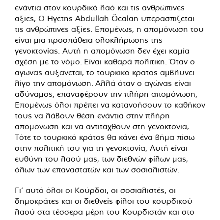
ενάντια στον κουρδικό λαό και τις ανθρώπινες
αξίες, Ο Ηγέτης Abdullah Öcalan υπερασπίζεται
τις ανθρώπινες αξίες. Επομένως, η απομόνωση του
είναι μια προσπάθεια ολοκλήρωσης της
γενοκτονίας. Αυτή η απομόνωση δεν έχει καμία
σχέση με το νόμο. Είναι καθαρά πολιτικη. Όταν ο
αγώνας αυξάνεται, το τουρκικό κράτος αμβλύνει
λίγο την απομόνωση. Αλλά όταν ο αγώνας είναι
αδύναμος, επαναφέρουν την πλήρη απομόνωση,
Επομένως όλοι πρέπει να κατανοήσουν το καθήκον
τους να λάβουν θέση ενάντια στην πλήρη
απομόνωση και να αντιταχθούν στη γενοκτονία,
Τότε το τουρκικό κράτος θα κάνει ένα βήμα πίσω
στην πολιτική του για τη γενοκτονία, Αυτή είναι
ευθύνη του λαού μας, των διεθνών φίλων μας,
όλων των επαναστατών και των σοσιαλιστών.
Γι’ αυτό όλοι οι Κούρδοι, οι σοσιαλιστές, οι
δημοκράτες και οι διεθνείς φίλοι του κουρδικού
λαού στα τέσσερα μέρη του Κουρδιστάν και στο