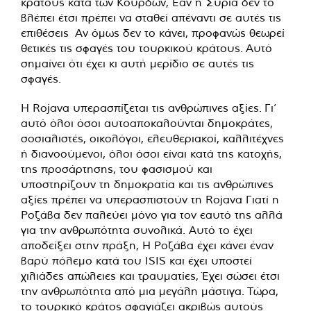
κράτους κατά των Κούρδων, Εάν η Συρία δεν το
βλέπει έτσι πρέπει να σταθεί απέναντι σε αυτές τις
επιθέσεις Αν όμως δεν το κάνει, προφανώς θεωρεί
θετικές τις σφαγές του τουρκικού κράτους. Αυτό
σημαίνει ότι έχει κι αυτή μερίδιο σε αυτές τις
σφαγές.
Η Rojava υπερασπίζεται τις ανθρώπινες αξίες. Γι’
αυτό όλοι όσοι αυτοαποκαλούνται δημοκράτες,
σοσιαλιστές, οικολόγοι, ελευθεριακοί, καλλιτέχνες
ή διανοούμενοι, όλοι όσοι είναι κατά της κατοχής,
της προσάρτησης, του φασισμού και
υποστηρίζουν τη δημοκρατία και τις ανθρώπινες
αξίες πρέπει να υπερασπιστούν τη Rojava Γιατί η
Ροζάβα δεν παλεύει μόνο για τον εαυτό της αλλά
για την ανθρωπότητα συνολικά. Αυτό το έχει
αποδείξει στην πράξη, Η Ροζάβα έχει κάνει έναν
βαρύ πόλεμο κατά του ISIS και έχει υποστεί
χιλιάδες απώλειες και τραυματίες, Έχει σώσει έτσι
την ανθρωπότητα από μια μεγάλη μάστιγα. Τώρα,
το τουρκικό κράτος σφαγιάζει ακριβώς αυτούς