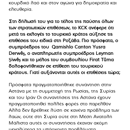
κουρδικό λαό και στον αγώνα για δημοκρατία και
ελευθερία.
Στη δήλωσή του για το τέλος της παύσης όλων
των στρατιωτικών επιθέσεων, το KCK ανέφερε ότι
μετά τις εκλογές το τουρκικό κράτος αύξησε τις
επιθέσεις του ειδικά στη Ροζάβα. Πιο πρόσφατα, ο
συμπρόεδρος του Qamishlo Canton Yusra
Derwêş, ο αναπληρωτής συμπροέδρος Leyman
Şiwêş και το μέλος του συμβουλίου Firat Tûma
δολοφονήθηκαν σε επίθεση του τουρκικού
κράτους. Γιατί αυξάνονται αυτές οι επιθέσεις τώρα;
Πρόσφατα πραγματοποιήθηκε συνάντηση στην
Αστάνα με τη συμμετοχή της Ρωσίας, της Συρίας
και του Ιράν Οι συναντήσεις της Αστάνα έχουν
πραγματοποιηθεί πολλές φορές στο παρελθόν
Αλλά δεν βρέθηκε λύση σε κανένα πρόβλημα των
λαών, ούτε στη Συρία ούτε στη Μέση Ανατολή
Μάλιστα αυτές οι συναντήσεις έκαναν ακόμη
μεγαλύτερα τα υπάρχοντα προβλήματα.