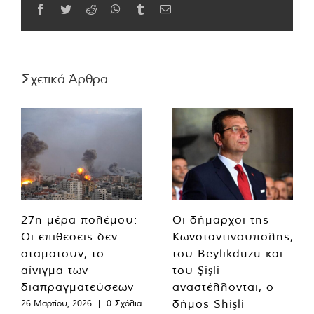
Facebook
Twitter
Reddit
WhatsApp
Tumblr
Email
Σχετικά Άρθρα
27η μέρα πολέμου:
Οι δήμαρχοι της
Οι επιθέσεις δεν
Κωνσταντινούπολης,
σταματούν, το
του Beylikdüzü και
αίνιγμα των
του Şişli
διαπραγματεύσεων
αναστέλλονται, ο
δήμος Shişli
26 Μαρτίου, 2026
|
0 Σχόλια