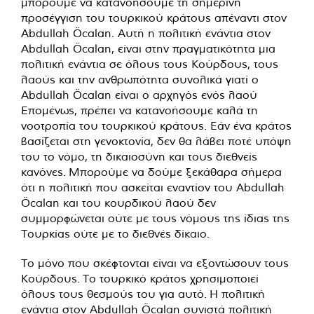
μπορούμε να κατανοήσουμε τη σημερινή
προσέγγιση του τουρκικού κράτους απέναντι στον
Abdullah Öcalan. Αυτή η πολιτική ενάντια στον
Abdullah Öcalan, είναι στην πραγματικότητα μια
πολιτική ενάντια σε όλους τους Κούρδους, τους
λαούς και την ανθρωπότητα συνολικά γιατί ο
Abdullah Öcalan είναι ο αρχηγός ενός λαού
Επομένως, πρέπει να κατανοήσουμε καλά τη
νοοτροπία του τουρκικού κράτους. Εάν ένα κράτος
βασίζεται στη γενοκτονία, δεν θα λάβει ποτέ υπόψη
του το νόμο, τη δικαιοσύνη και τους διεθνείς
κανόνες. Μπορούμε να δούμε ξεκάθαρα σήμερα
ότι η πολιτική που ασκείται εναντίον του Abdullah
Öcalan και του κουρδικού λαού δεν
συμμορφώνεται ούτε με τους νόμους της ίδιας της
Τουρκίας ούτε με το διεθνές δίκαιο.
Το μόνο που σκέφτονται είναι να εξοντώσουν τους
Κούρδους. Το τουρκικό κράτος χρησιμοποιεί
όλους τους θεσμούς του για αυτό. Η πολιτική
ενάντια στον Abdullah Öcalan συνιστά πολιτική