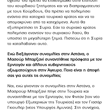
σχέδια
Θα πρέπει να επικεντρωθεί στην επίλυση
του κουρδικού ζητήματος και να διαπραγματευτεί
με τους Κούρδους, Θα πρέπει να πολεμήσει
ενάντια στο κατοχικό τουρκικό κράτος και να το
απομακρύνει από τα κατεχόμενα. Αυτό θα
εξυπηρετήσει τη Συρία. Εάν το συριακό κράτος
πολεμήσει εναντίον του συριακού λαού, θα
υποστεί τη μεγαλύτερη ζημιά. Πιστεύω ότι η Συρία
το καταλαβαίνει αυτό.
Ενώ διεξάγονταν συνομιλίες στην Αστάνα, ο
Μασούρ Μπαρζανί συναντήθηκε πρόσφατα με τον
Ερντογάν και άλλους κυβερνητικούς
αξιωματούχους στην Άγκυρα. Ποια είναι η άποψή
σας για αυτές τις συνομιλίες;
Ναι, ενώ γίνονταν οι συνομιλίες στην Αστάνα, ο
Μασρούρ Μπαρζανί πήγε στην Τουρκία και
συναντήθηκε με τον Ερντογάν, τον Φιντάν [τον νέο
υπουργό Εξωτερικών της Τουρκίας] και τον Γιασάρ
Γκιουλέρ [νέος Υπουργός Άμυνας]. Στη συνέχεια,