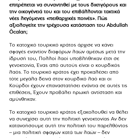
επιτρέπεται να συναντηθεί με τους δικηγόρους και
την οικογένειά του και του επιβάλλονται τακτικά
νέες λεγόμενες «πειθαρχικές ποινές». Πώς
αξιολογείτε την τρέχουσα κατάσταση του Abdullah
Öcalan;
Το κατοχικό τουρκικό κράτος άρχισε να κάνει
σφαγές εναντίον διαφόρων λαών αμέσως μετά την
ίδρυσή του, Πολλοί λαοί υποβλήθηκαν έτσι σε
γενοκτονία, Ένας από αυτούς είναι ο κουρδικός
λαός. Το τουρκικό κράτος έχει προκαλέσει από
τότε μεγάλα δεινά στον κουρδικό λαό και οι
Κούρδοι έχουν επαναστατήσει ενάντια σε αυτές τις
επιθέσεις, Έχουν προβάλει ηρωική αντίσταση και
αμύνθηκαν.
Το κατοχικό τουρκικό κράτος εξακολουθεί να θέλει
να συνεχίσει αυτή την πολιτική γενοκτονίας Αν δεν
κατανοήσουμε αυτή την πολιτική του παρελθόντος
– μια πολιτική σφαγών κατά των λαών – δεν