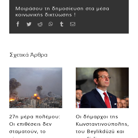
Μοιράσου τη δημοσίευση στα μέσα
κοινωνικής δικτύωσης !
Facebook
Twitter
Reddit
WhatsApp
Tumblr
Email
Σχετικά Άρθρα
27η μέρα πολέμου:
Οι δήμαρχοι της
Οι επιθέσεις δεν
Κωνσταντινούπολης,
σταματούν, το
του Beylikdüzü και