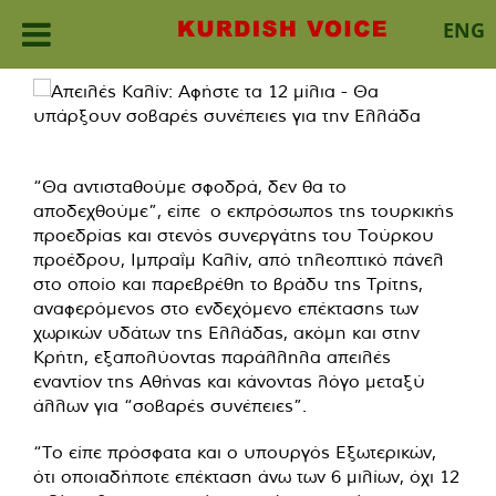
ENG
Skip
to
content
“Θα αντισταθούμε σφοδρά, δεν θα το
αποδεχθούμε”, είπε ο εκπρόσωπος της τουρκικής
προεδρίας και στενός συνεργάτης του Τούρκου
προέδρου, Ιμπραΐμ Καλίν, από τηλεοπτικό πάνελ
στο οποίο και παρεβρέθη το βράδυ της Τρίτης,
αναφερόμενος στο ενδεχόμενο επέκτασης των
χωρικών υδάτων της Ελλάδας, ακόμη και στην
Κρήτη, εξαπολύοντας παράλληλα απειλές
εναντίον της Αθήνας και κάνοντας λόγο μεταξύ
άλλων για “σοβαρές συνέπειες”.
“Το είπε πρόσφατα και ο υπουργός Εξωτερικών,
ότι οποιαδήποτε επέκταση άνω των 6 μιλίων, όχι 12