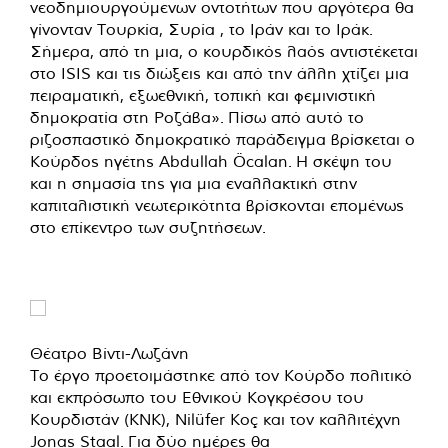
νεοδημιουργούμενων οντοτήτων που αργότερα θα
γίνονταν Τουρκία, Συρία , το Ιράν και το Ιράκ.
Σήμερα, από τη μια, ο κουρδικός λαός αντιστέκεται
στο ISIS και τις διώξεις και από την άλλη χτίζει μια
πειραματική, εξωεθνική, τοπική και φεμινιστική
δημοκρατία στη Ροζάβα». Πίσω από αυτό το
ριζοσπαστικό δημοκρατικό παράδειγμα βρίσκεται ο
Κούρδος ηγέτης Abdullah Öcalan. Η σκέψη του
και η σημασία της για μια εναλλακτική στην
καπιταλιστική νεωτερικότητα βρίσκονται επομένως
στο επίκεντρο των συζητήσεων.
Θέατρο Βίντι-Λωζάνη
Το έργο προετοιμάστηκε από τον Κούρδο πολιτικό
και εκπρόσωπο του Εθνικού Κογκρέσου του
Κουρδιστάν (KNK), Nilüfer Koç και τον καλλιτέχνη
Jonas Staal. Για δύο ημέρες θα