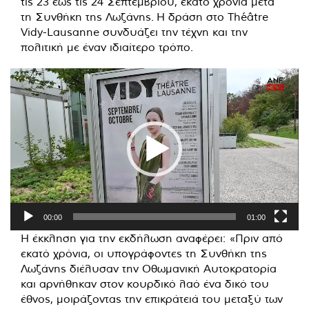
τις 23 έως τις 24 Σεπτεμβρίου, εκατό χρόνια μετά
τη Συνθήκη της Λωζάνης. Η δράση στο Théâtre
Vidy-Lausanne συνδυάζει την τέχνη και την
πολιτική με έναν ιδιαίτερο τρόπο.
Πρόγραμμα
Αναπαραγωγής
Βίντεο
00:00
01:00
Η έκκληση για την εκδήλωση αναφέρει: «Πριν από
εκατό χρόνια, οι υπογράφοντες τη Συνθήκη της
Λωζάνης διέλυσαν την Οθωμανική Αυτοκρατορία
και αρνήθηκαν στον κουρδικό λαό ένα δικό του
έθνος, μοιράζοντας την επικράτειά του μεταξύ των