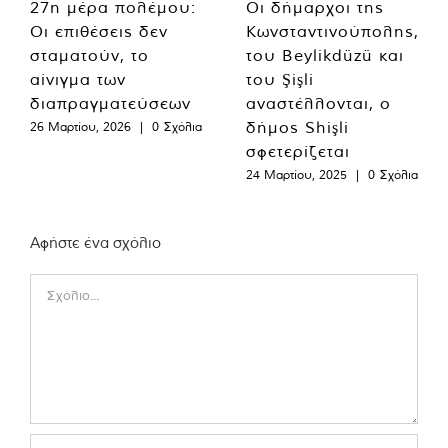
27η μέρα πολέμου:
Οι δήμαρχοι της
Οι επιθέσεις δεν
Κωνσταντινούπολης,
σταματούν, το
του Beylikdüzü και
αίνιγμα των
του Şişli
διαπραγματεύσεων
αναστέλλονται, ο
δήμος Shişli
26 Μαρτίου, 2026
|
0 Σχόλια
σφετερίζεται
24 Μαρτίου, 2025
|
0 Σχόλια
Αφήστε ένα σχόλιο
Comment